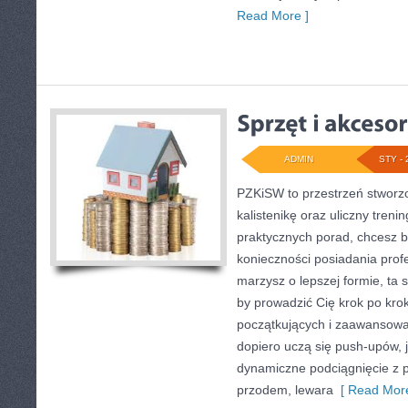
Read More ]
ADMIN
STY - 
PZKiSW to przestrzeń stworzo
kalistenikę oraz uliczny trenin
praktycznych porad, chcesz 
konieczności posiadania profe
marzysz o lepszej formie, ta s
by prowadzić Cię krok po kro
początkujących i zaawansowan
dopiero uczą się push-upów, j
dynamiczne podciągnięcie z p
przodem, lewara
[ Read More