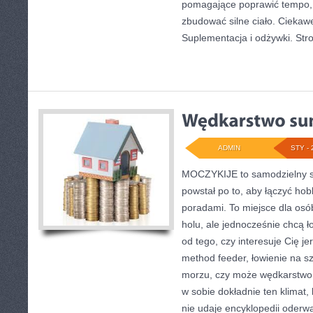
pomagające poprawić tempo,
zbudować silne ciało. Ciekawe
Suplementacja i odżywki. Str
ADMIN
STY - 
MOCZYKIJE to samodzielny se
powstał po to, aby łączyć ho
poradami. To miejsce dla osó
holu, ale jednocześnie chcą ł
od tego, czy interesuje Cię je
method feeder, łowienie na 
morzu, czy może wędkarstw
w sobie dokładnie ten klimat,
nie udaje encyklopedii oderwa