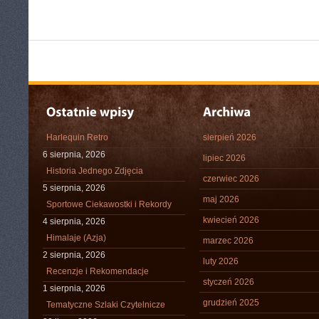
Harlequin Retro
sierpień 2026
6 sierpnia, 2026
lipiec 2026
Historia Jednego Zdjęcia
czerwiec 2026
5 sierpnia, 2026
maj 2026
Sportowe Ciekawostki i Rekordy
kwiecień 2026
4 sierpnia, 2026
Himalaje (Azja)
marzec 2026
2 sierpnia, 2026
luty 2026
Recenzje i Rekomendacje
styczeń 2026
1 sierpnia, 2026
grudzień 2025
Tematyczne Szlaki Czytelnicze