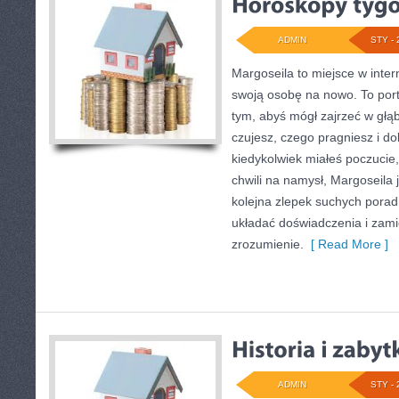
ADMIN
STY - 
Margoseila to miejsce w inte
swoją osobę na nowo. To porta
tym, abyś mógł zajrzeć w głąb
czujesz, czego pragniesz i do
kiedykolwiek miałeś poczucie,
chwili na namysł, Margoseila j
kolejna zlepek suchych pora
układać doświadczenia i zam
zrozumienie.
[ Read More ]
ADMIN
STY - 