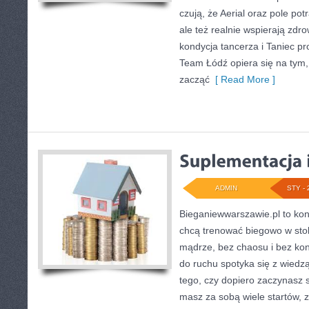
czują, że Aerial oraz pole potr
ale też realnie wspierają zdr
kondycja tancerza i Taniec p
Team Łódź opiera się na tym
zacząć
[ Read More ]
ADMIN
STY - 
Bieganiewwarszawie.pl to kon
chcą trenować biegowo w stoli
mądrze, bez chaosu i bez kont
do ruchu spotyka się z wiedz
tego, czy dopiero zaczynasz s
masz za sobą wiele startów, 