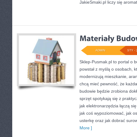
JakieSmaki.pl liczy się aromat
ADMIN
STY - 
Sklep-Pusmak.pl to portal o b
powstał z myślą o osobach, 
modernizują mieszkanie, aran
chcą mieć pewność, że każd
budowie będzie zrobiona dokł
sprzęt spotykają się z prakty
jak elektronarzędzia łączą si
jak coś wypoziomować, jak os
usterkę oraz jak dobrać sur
More ]