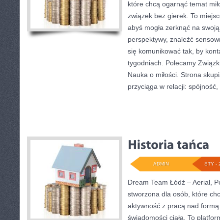
które chcą ogarnąć temat mił
związek bez gierek. To miejsc
abyś mogła zerknąć na swoją 
perspektywy, znaleźć sensow
się komunikować tak, by konta
tygodniach. Polecamy Związki
Nauka o miłości. Strona skup
przyciąga w relacji: spójność,
ADMIN
STY - 
Dream Team Łódź – Aerial, Po
stworzona dla osób, które ch
aktywność z pracą nad formą i
świadomości ciała. To platfor