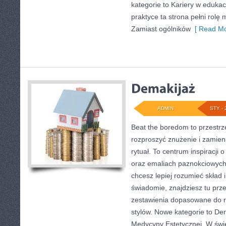
kategorie to Kariery w edukac
praktyce ta strona pełni rolę 
Zamiast ogólników
[ Read Mo
ADMIN
STY - 
Beat the boredom to przestrz
rozproszyć znużenie i zamien
rytuał. To centrum inspiracji
oraz emaliach paznokciowych
chcesz lepiej rozumieć skład 
świadomie, znajdziesz tu prze
zestawienia dopasowane do r
stylów. Nowe kategorie to De
Medycyny Estetycznej. W świe