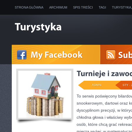
STRONA GŁÓWNA
ARCHIWUM
SPIS TREŚCI
TAGI
TURYSTYKA
ADMIN
STY - 
To serwis poświęcony bilardo
snookerowym, dartowi oraz k
dyscyplinom precyzji, w któryc
chłodna głowa i właściwy wybó
osób, które chcą grać rekreacy
mierzą wyżej: w systematyczne