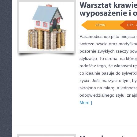
ADMIN
STY - 
Paramedicshop.pl to miejsce 
twórcze szycie oraz modyfiko
pozornie zwykłych rzeczy po
stylizacje. To strona, na której
radość z tego, że własnymi r
co idealnie pasuje do sylwetk
życia. Jeśli marzysz o tym, b
skrojona na miarę, a jednocz
odpowiedzialnego stylu, znaj
More ]