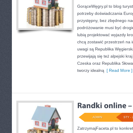
GorąceWęgry.pl to blog turyst
potrzeby doświadczania Eur
przystępny, bez zbędnego nad
podróżowanie musi być drogie
lubią projektować wyjazdy kro
chcą zostawić przestrzeń na 
uwagi są Republika Węgierska
przewijają się też alpejski kra
Czeska oraz Republika Słowa
tworzy idealną
[ Read More ]
ADMIN
STY - 
ZatrzymajFaceta.pl to konkret