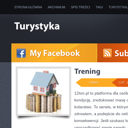
STRONA GŁÓWNA
ARCHIWUM
SPIS TREŚCI
TAGI
TURYSTYKA
ADMIN
LUT - 
12ton.pl to platforma dla os
kondycję, zredukować masę ci
kolarstwo. To serwis, w którym
zdrowiem, a podejście do cel
konsekwencji. Jeśli szukasz 
uporządkować swoje nawyki, t