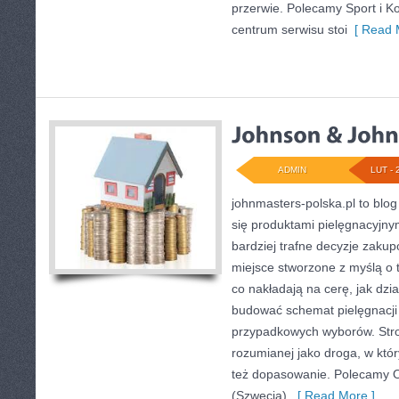
przerwie. Polecamy Sport i Kon
centrum serwisu stoi
[ Read 
ADMIN
LUT - 
johnmasters-polska.pl to blog 
się produktami pielęgnacyjn
bardziej trafne decyzje zaku
miejsce stworzone z myślą o t
co nakładają na cerę, jak dzia
budować schemat pielęgnacji
przypadkowych wyborów. Stron
rozumianej jako droga, w któr
też dopasowanie. Polecamy Or
(Szwecja).
[ Read More ]