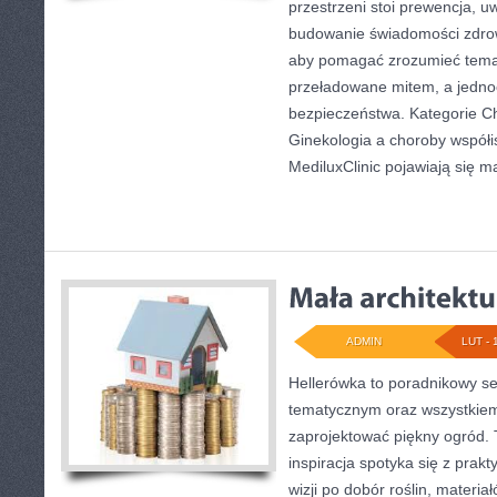
przestrzeni stoi prewencja, 
budowanie świadomości zdrow
aby pomagać zrozumieć temat
przeładowane mitem, a jedno
bezpieczeństwa. Kategorie Ch
Ginekologia a choroby współi
MediluxClinic pojawiają się ma
ADMIN
LUT - 
Hellerówka to poradnikowy s
tematycznym oraz wszystkie
zaprojektować piękny ogród. 
inspiracja spotyka się z prakt
wizji po dobór roślin, materiał