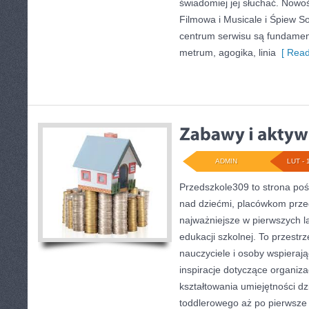
świadomiej jej słuchać. Nowo
Filmowa i Musicale i Śpiew S
centrum serwisu są fundamen
metrum, agogika, linia
[ Read
ADMIN
LUT - 
Przedszkole309 to strona po
nad dziećmi, placówkom prze
najważniejsze w pierwszych l
edukacji szkolnej. To przestr
nauczyciele i osoby wspieraj
inspiracje dotyczące organiza
kształtowania umiejętności d
toddlerowego aż po pierwsze 