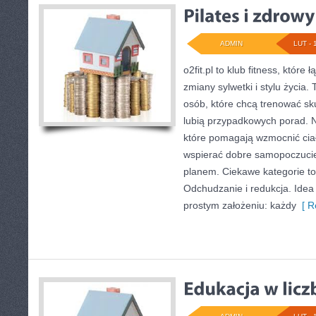
ADMIN
LUT - 
o2fit.pl to klub fitness, któr
zmiany sylwetki i stylu życia.
osób, które chcą trenować sku
lubią przypadkowych porad. Na
które pomagają wzmocnić ciało
wspierać dobre samopoczucie 
planem. Ciekawe kategorie to
Odchudzanie i redukcja. Idea o
prostym założeniu: każdy
[ R