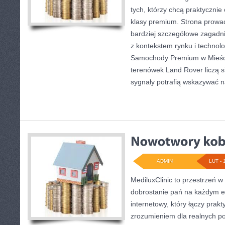
tych, którzy chcą praktyczni
klasy premium. Strona prowad
bardziej szczegółowe zagadni
z kontekstem rynku i technolo
Samochody Premium w Mieście
terenówek Land Rover liczą s
sygnały potrafią wskazywać n
ADMIN
LUT - 
MediluxClinic to przestrzeń w
dobrostanie pań na każdym et
internetowy, który łączy prak
zrozumieniem dla realnych po