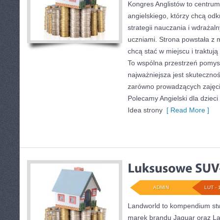
Kongres Anglistów to centrum 
angielskiego, którzy chcą od
strategii nauczania i wdrażal
uczniami. Strona powstała z 
chcą stać w miejscu i traktuj
To wspólna przestrzeń pomysłó
najważniejsza jest skuteczno
zarówno prowadzących zajęcia
Polecamy Angielski dla dzieci 
Idea strony
[ Read More ]
ADMIN
LUT - 
Landworld to kompendium stw
marek brandu Jaguar oraz La