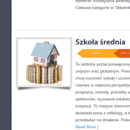
wybierać rozwiązania pewniej 
Ciekawe kategorie to Składni
ADMIN
LUT - 
To oddolny portal poświęcony
unijnym oraz globalnym. Pows
chcą rozumieć szkołę i uczenie 
również w większej perspektyw
programy, metody, potrzeby 
opiekunów, wyzwania edukato
instytucji. To miejsce stworzo
doświadczenia z refleksją, a 
przekładać na działanie. Pol
Read More ]