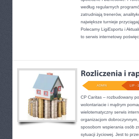
według regularnych programó
zatrudniają trenerów, anality
największe turnieje przyciąga
Polecamy LigiEsportu i Aktual
to serwis internetowy poświę
ADMIN
LIP - 
CP Caritas – rozbudowany por
wolontariacie i mądrym poma
wielotematyczny serwis inte
organizacjom dobroczynnym, 
sposobom wspierania osób zn
sytuacji życiowej. Jest to pr