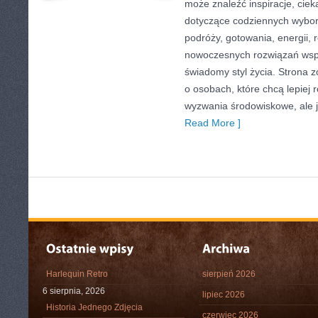
może znaleźć inspiracje, ciek
dotyczące codziennych wybo
podróży, gotowania, energii, r
nowoczesnych rozwiązań wspi
świadomy styl życia. Strona 
o osobach, które chcą lepiej
wyzwania środowiskowe, ale j
Read More ]
Harlequin Retro
sierpień 2026
6 sierpnia, 2026
lipiec 2026
Historia Jednego Zdjęcia
czerwiec 2026