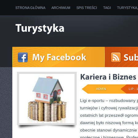
STRONA GŁÓWNA
ARCHIWUM
SPIS TREŚCI
TAGI
TURYSTYKA
ADMIN
LIP - 
Ligi e-sportu – rozbudowany 
turniejów i cyfrowej rywalizac
ostatnich lat przeszedł ogro
dawniej było niszową formą k
obecnie stanowi dynamicznie 
społeczne i biznesowe. Profes