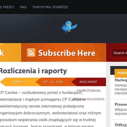
IS TREŚCI
TAGI
TURYSTYKA, PODRÓŻE
POP
Harleq
ADMIN
LIP - 11 - 2026
MOŻLIWOŚĆ
Harlequ
niezapo
ROZLICZENIA
KOMENTOWANIA
CP Caritas – rozbudowany portal o fundacjach,
internet
wolontariacie i mądrym pomaganiu CP Caritas to
I
ZOSTAŁA WYŁĄCZONA
Przew
wielotematyczny serwis internetowy poświęcony
RAPORTY
Witajcie
organizacjom dobroczynnym, wolontariatowi oraz różnym
wyprawę
sposobom wspierania osób znajdujących się w trudnej
Odkryj
sytuacji życiowej. Jest to przestrzeń, w którym można