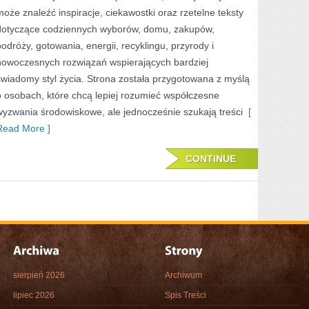
może znaleźć inspiracje, ciekawostki oraz rzetelne teksty
dotyczące codziennych wyborów, domu, zakupów,
podróży, gotowania, energii, recyklingu, przyrody i
nowoczesnych rozwiązań wspierających bardziej
świadomy styl życia. Strona została przygotowana z myślą
o osobach, które chcą lepiej rozumieć współczesne
wyzwania środowiskowe, ale jednocześnie szukają treści
[
Read More ]
CONTINUE
sierpień 2026
Archiwum
lipiec 2026
Spis Treści