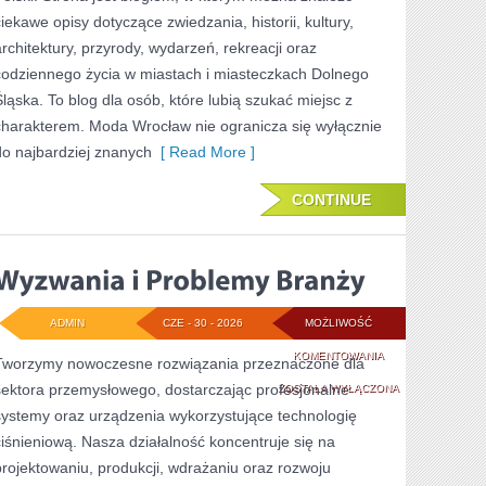
ciekawe opisy dotyczące zwiedzania, historii, kultury,
architektury, przyrody, wydarzeń, rekreacji oraz
codziennego życia w miastach i miasteczkach Dolnego
Śląska. To blog dla osób, które lubią szukać miejsc z
charakterem. Moda Wrocław nie ogranicza się wyłącznie
do najbardziej znanych
[ Read More ]
CONTINUE
ADMIN
CZE - 30 - 2026
MOŻLIWOŚĆ
WYZWANIA
KOMENTOWANIA
Tworzymy nowoczesne rozwiązania przeznaczone dla
sektora przemysłowego, dostarczając profesjonalne
I
ZOSTAŁA WYŁĄCZONA
systemy oraz urządzenia wykorzystujące technologię
PROBLEMY
ciśnieniową. Nasza działalność koncentruje się na
BRANŻY
projektowaniu, produkcji, wdrażaniu oraz rozwoju