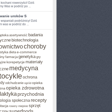
e kochani rowerzyści! Dziś
my Was w podróż po ...
wanie uroków S
 ⁢wspaniali podróżnicy! Dziś⁢
 was w‌ podróż ⁣do ...
badania
apteka
asertywność
yczne
biotechnologia
choroby
ownictwo
styka
e-commerce
dieta
genetyka
iny
farmacja
gry
materiały
korepetycje
yjne
medycyna
czne
tocykle
ochrona
ody
opieka
odchudzanie
ogród
opieka zdrowotna
zna
ilaktyka
przychodnia
recepty
ologia społeczna
sprzęt
itacja
rowery miejskie
superfoods
czny