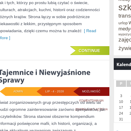
ak i tych, którzy po prostu lubią czytać o świecie,
szk
kulturach, atrakcjach, kuchni, historii oraz codzienności
trans
różnych krajów. Strona łączy w sobie podróżnicze
urlop
ciekawostki z lekkim, przystępnym sposobem
medy
opowiadania, dzięki czemu można tu znaleźć
[ Read
wypożyc
More ]
zaję
żywi
CONTINUE
P
ADMIN
LIP - 4 - 2026
MOŻLIWOŚĆ
3
TAJEMNICE
KOMENTOWANIA
10
Świat zorganizowanych grup przestępczych od wielu lat
17
budzi ogromne zainteresowanie zarówno specjalistów, jak
I
ZOSTAŁA WYŁĄCZONA
24
i czytelników. Strona stanowi obszerne kompendium
NIEWYJAŚNIONE
31
nformacji poświęcone mafii, ich historii, organizacji, a
SPRAWY
także aktualnym wyzwaniom związanym z