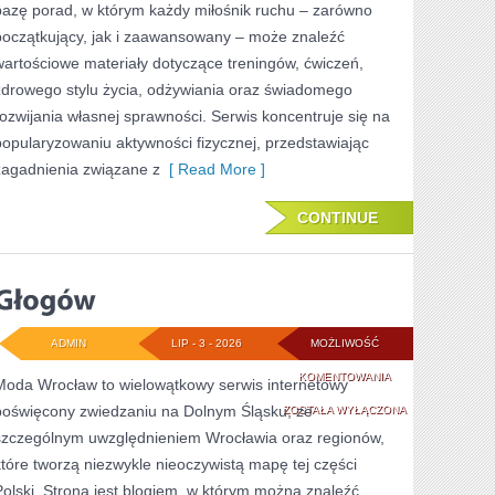
bazę porad, w którym każdy miłośnik ruchu – zarówno
początkujący, jak i zaawansowany – może znaleźć
wartościowe materiały dotyczące treningów, ćwiczeń,
zdrowego stylu życia, odżywiania oraz świadomego
rozwijania własnej sprawności. Serwis koncentruje się na
popularyzowaniu aktywności fizycznej, przedstawiając
zagadnienia związane z
[ Read More ]
CONTINUE
ADMIN
LIP - 3 - 2026
MOŻLIWOŚĆ
GŁOGÓW
KOMENTOWANIA
Moda Wrocław to wielowątkowy serwis internetowy
poświęcony zwiedzaniu na Dolnym Śląsku, ze
ZOSTAŁA WYŁĄCZONA
szczególnym uwzględnieniem Wrocławia oraz regionów,
które tworzą niezwykle nieoczywistą mapę tej części
Polski. Strona jest blogiem, w którym można znaleźć