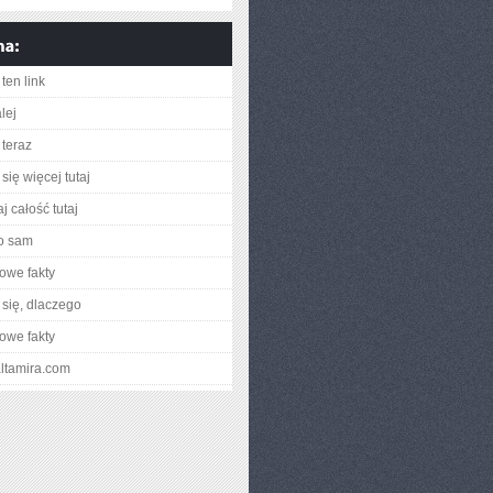
ten link
lej
teraz
się więcej tutaj
j całość tutaj
o sam
owe fakty
się, dlaczego
owe fakty
altamira.com