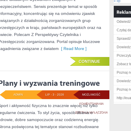
« lip
bezpieczeństwem. Serwis prezentuje temat w sposób
informacyjny, koncentrując się na omówieniu zjawisk
związanych z działalnością zorganizowanych grup
Odwiedź 
przestępczych w kraju, państwach europejskich oraz na
Czytaj da
świecie. Polecam Z Perspektywy Czytelnika i
Sprawdź 
Przestępczośc zorganizowana. Portal opisuje kluczowe
Dowiedz 
zagadnienia związane z światem
[ Read More ]
Przeczyta
CONTINUE
Zobacz t
Poznaj n
Dowiedz 
Poznaj n
ADMIN
LIP - 3 - 2026
MOŻLIWOŚĆ
http://eu
PLANY
KOMENTOWANIA
Sport i aktywność fizyczna to znacznie więcej niż tylko
regularne ćwiczenia. To styl życia, sposób dbania o
I
ZOSTAŁA WYŁĄCZONA
zdrowie, dobre samopoczucie oraz codzienną energię.
WYZWANIA
Strona poświęcona tej tematyce stanowi rozbudowane
TRENINGOWE