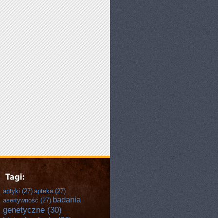
antyki
(27)
apteka
(27)
badania
asertywność
(27)
genetyczne
(30)