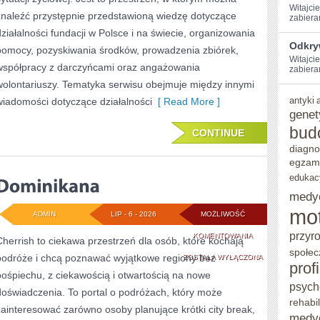
Witajci
znaleźć przystępnie przedstawioną wiedzę dotyczące
zabiera
działalności fundacji w Polsce i na świecie, organizowania
Odkry
pomocy, pozyskiwania środków, prowadzenia zbiórek,
Witajcie
współpracy z darczyńcami oraz angażowania
zabieram
wolontariuszy. Tematyka serwisu obejmuje między innymi
antyki
wiadomości dotyczące działalności
[ Read More ]
genet
bud
CONTINUE
diagno
egzam
edukac
medy
mo
ADMIN
LIP - 6 - 2026
MOŻLIWOŚĆ
przyr
DOMINIKANA
KOMENTOWANIA
Cherrish to ciekawa przestrzeń dla osób, które kochają
społec
podróże i chcą poznawać wyjątkowe regiony bez
ZOSTAŁA WYŁĄCZONA
prof
pośpiechu, z ciekawością i otwartością na nowe
psych
doświadczenia. To portal o podróżach, który może
rehabil
zainteresować zarówno osoby planujące krótki city break,
medy