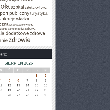
oła
szpital
sztuka cyfrowa
port publiczny
turystyka
wakacje
wiedza
czna
wyposażenie wnętrz
zabawa
zalnie samochodów
cia dodatkowe
zdrowe
zdrowie
enie
SIERPIEŃ 2026
W
Ś
C
P
S
N
1
2
4
5
6
7
8
9
11
12
13
14
15
16
18
19
20
21
22
23
25
26
27
28
29
30