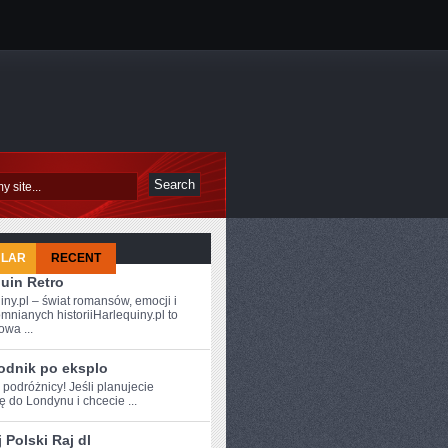
ULAR
RECENT
uin Retro
iny.pl – świat romansów, emocji i
mnianych historiiHarlequiny.pl to
owa ...
odnik po eksplo
 ⁤podróżnicy! Jeśli ‍planujecie
 do Londynu i chcecie ...
 Polski Raj dl