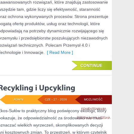
zaawansowanych rozwiązań, które znajdują zastosowanie
wszędzie tam, gdzie liczy się efektywność, staranność
oraz ochrona wykonywanych procesów. Strona prezentuje
bogatą ofertę produktów, usług oraz technologii, które
odpowiadają na potrzeby dynamicznie rozwijającego się
przemysłu i przedsiębiorstw poszukujących niezawodnych
rozwiązań technicznych. Polecam Przemysł 4.0 i
Technologie i Innowacje.
[ Read More ]
CONTINUE
ADMIN
CZE - 27 - 2026
MOŻLIWOŚĆ
RECYKLING
KOMENTOWANIA
Ekos-Sułów to praktyczny blog poświęcony ekologii, który
pokazuje, że odpowiedzialność za środowisko nie musi
I
ZOSTAŁA WYŁĄCZONA
oznaczać wielkich wyrzeczeń, skomplikowanych decyzji
UPCYKLING
ani kosztownych zmian. To przestrzeń, w którym czytelnik