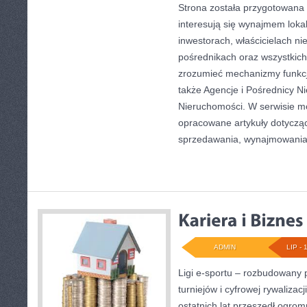
Strona została przygotowana 
interesują się wynajmem lokal
inwestorach, właścicielach n
pośrednikach oraz wszystkich 
zrozumieć mechanizmy funkc
także Agencje i Pośrednicy N
Nieruchomości. W serwisie m
opracowane artykuły dotyczą
sprzedawania, wynajmowani
ADMIN
LIP - 
Ligi e-sportu – rozbudowany 
turniejów i cyfrowej rywalizac
ostatnich lat przeszedł ogro