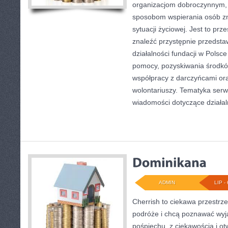
organizacjom dobroczynnym, 
sposobom wspierania osób zn
sytuacji życiowej. Jest to pr
znaleźć przystępnie przedst
działalności fundacji w Polsce
pomocy, pozyskiwania środkó
współpracy z darczyńcami o
wolontariuszy. Tematyka serw
wiadomości dotyczące działal
ADMIN
LIP - 
Cherrish to ciekawa przestrze
podróże i chcą poznawać wyj
pośpiechu, z ciekawością i o