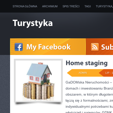
STRONA GŁÓWNA
ARCHIWUM
SPIS TREŚCI
TAGI
TURYSTYKA
ADMIN
LIP - 
GaDOMska Nieruchomości – w
domach i inwestowaniu Branż
obszarem, w którym długote
łączą się z formalnościami, 
indywidualnymi potrzebami ku
właścicieli i najemców. GDNK