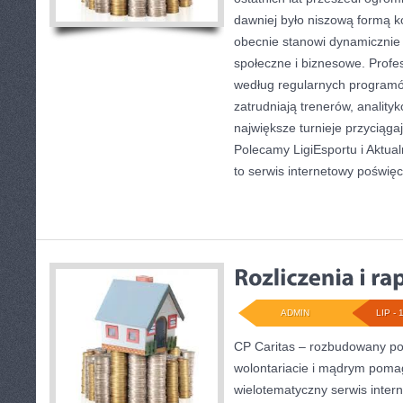
dawniej było niszową formą k
obecnie stanowi dynamicznie 
społeczne i biznesowe. Profes
według regularnych programó
zatrudniają trenerów, anality
największe turnieje przyciąga
Polecamy LigiEsportu i Aktual
to serwis internetowy poświę
ADMIN
LIP - 
CP Caritas – rozbudowany por
wolontariacie i mądrym poma
wielotematyczny serwis inte