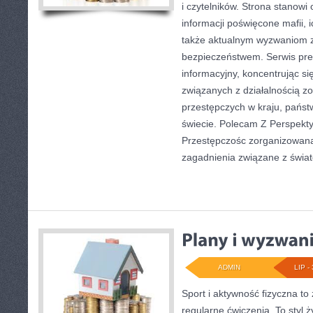
i czytelników. Strona stanow
informacji poświęcone mafii, ic
także aktualnym wyzwaniom 
bezpieczeństwem. Serwis pre
informacyjny, koncentrując s
związanych z działalnością 
przestępczych w kraju, państ
świecie. Polecam Z Perspekty
Przestępczośc zorganizowana.
zagadnienia związane z świa
ADMIN
LIP - 
Sport i aktywność fizyczna to 
regularne ćwiczenia. To styl 