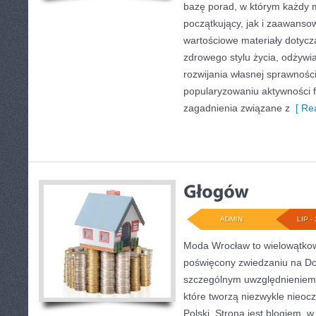
bazę porad, w którym każdy 
początkujący, jak i zaawans
wartościowe materiały dotycz
zdrowego stylu życia, odżyw
rozwijania własnej sprawności
popularyzowaniu aktywności f
zagadnienia związane z
[ Rea
ADMIN
LIP - 
Moda Wrocław to wielowątkow
poświęcony zwiedzaniu na Do
szczególnym uwzględnieniem 
które tworzą niezwykle nieocz
Polski. Strona jest blogiem,