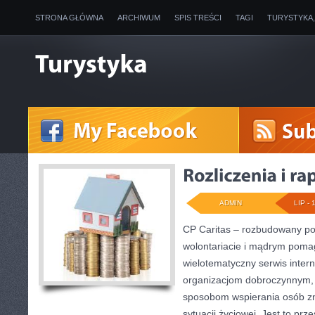
STRONA GŁÓWNA
ARCHIWUM
SPIS TREŚCI
TAGI
TURYSTYKA
ADMIN
LIP - 
CP Caritas – rozbudowany por
wolontariacie i mądrym poma
wielotematyczny serwis inte
organizacjom dobroczynnym, 
sposobom wspierania osób zn
sytuacji życiowej. Jest to pr