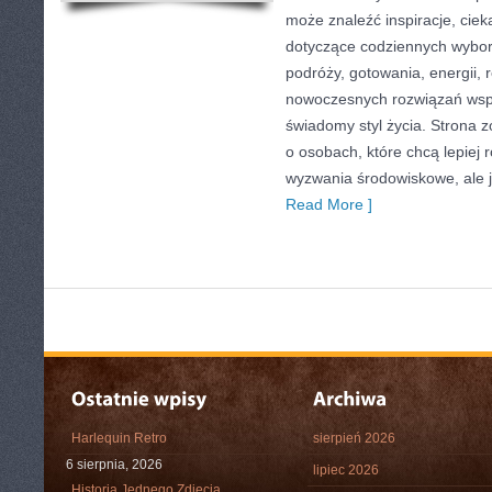
może znaleźć inspiracje, ciek
dotyczące codziennych wybo
podróży, gotowania, energii, r
nowoczesnych rozwiązań wspi
świadomy styl życia. Strona 
o osobach, które chcą lepiej
wyzwania środowiskowe, ale j
Read More ]
Harlequin Retro
sierpień 2026
6 sierpnia, 2026
lipiec 2026
Historia Jednego Zdjęcia