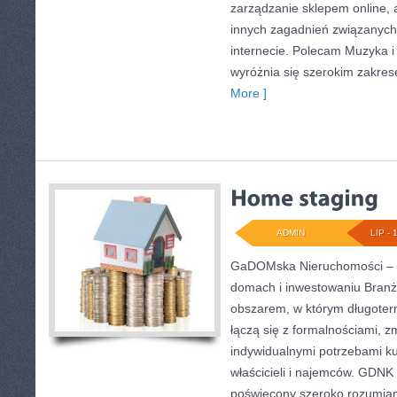
zarządzanie sklepem online, a
innych zagadnień związanyc
internecie. Polecam Muzyka i
wyróżnia się szerokim zakre
More ]
ADMIN
LIP - 
GaDOMska Nieruchomości – w
domach i inwestowaniu Branż
obszarem, w którym długote
łączą się z formalnościami, 
indywidualnymi potrzebami ku
właścicieli i najemców. GDNK
poświęcony szeroko rozumia