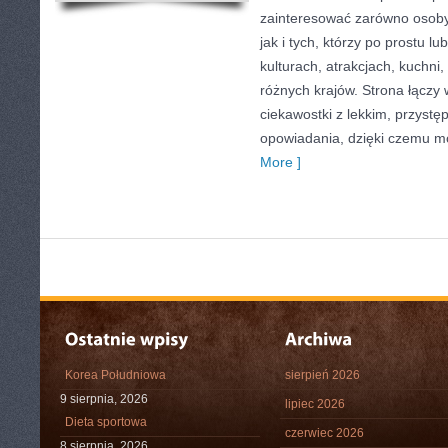
zainteresować zarówno osoby p
jak i tych, którzy po prostu lu
kulturach, atrakcjach, kuchni,
różnych krajów. Strona łączy
ciekawostki z lekkim, przys
opowiadania, dzięki czemu m
More ]
Korea Południowa
sierpień 2026
9 sierpnia, 2026
lipiec 2026
Dieta sportowa
czerwiec 2026
8 sierpnia, 2026