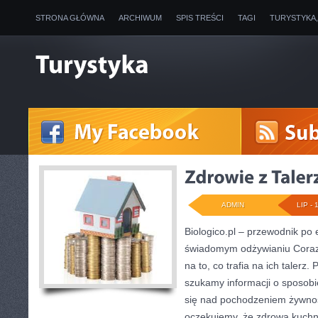
STRONA GŁÓWNA
ARCHIWUM
SPIS TREŚCI
TAGI
TURYSTYKA
ADMIN
LIP - 
Biologico.pl – przewodnik po 
świadomym odżywianiu Coraz
na to, co trafia na ich talerz
szukamy informacji o sposobi
się nad pochodzeniem żywnoś
oczekujemy, że zdrowa kuchn