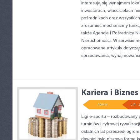
interesują się wynajmem lokal
inwestorach, właścicielach n
pośrednikach oraz wszystkich 
zrozumieć mechanizmy funkc
także Agencje i Pośrednicy N
Nieruchomości. W serwisie m
opracowane artykuły dotyczą
sprzedawania, wynajmowani
ADMIN
LIP - 
Ligi e-sportu – rozbudowany 
turniejów i cyfrowej rywalizac
ostatnich lat przeszedł ogro
dawniej było niszową formą k