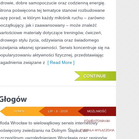
zdrowie, dobre samopoczucie oraz codzienną energię.
WYZWANIA
Strona poświęcona tej tematyce stanowi rozbudowane
TRENINGOWE
bazę porad, w którym każdy miłośnik ruchu – zarówno
początkujący, jak i zaawansowany – może znaleźć
wartościowe materiały dotyczące treningów, ćwiczeń,
zdrowego stylu życia, odżywiania oraz świadomego
rozwijania własnej sprawności. Serwis koncentruje się na
popularyzowaniu aktywności fizycznej, przedstawiając
zagadnienia związane z
[ Read More ]
CONTINUE
ADMIN
LIP - 3 - 2026
MOŻLIWOŚĆ
GŁOGÓW
KOMENTOWANIA
Moda Wrocław to wielowątkowy serwis internetowy
poświęcony zwiedzaniu na Dolnym Śląsku, ze
ZOSTAŁA WYŁĄCZONA
szczególnym uwzględnieniem Wrocławia oraz regionów,