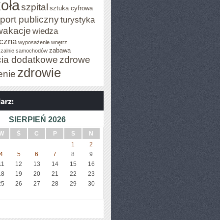
oła
szpital
sztuka cyfrowa
port publiczny
turystyka
wakacje
wiedza
czna
wyposażenie wnętrz
zabawa
zalnie samochodów
cia dodatkowe
zdrowe
zdrowie
enie
SIERPIEŃ 2026
W
Ś
C
P
S
N
1
2
4
5
6
7
8
9
11
12
13
14
15
16
18
19
20
21
22
23
25
26
27
28
29
30