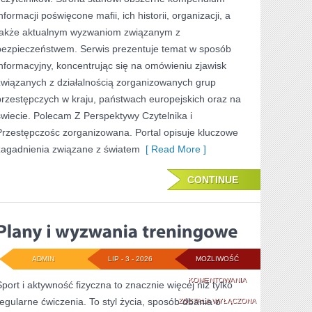
NIEWYJAŚNIONE
nformacji poświęcone mafii, ich historii, organizacji, a
SPRAWY
także aktualnym wyzwaniom związanym z
bezpieczeństwem. Serwis prezentuje temat w sposób
informacyjny, koncentrując się na omówieniu zjawisk
związanych z działalnością zorganizowanych grup
przestępczych w kraju, państwach europejskich oraz na
świecie. Polecam Z Perspektywy Czytelnika i
Przestępczośc zorganizowana. Portal opisuje kluczowe
zagadnienia związane z światem
[ Read More ]
CONTINUE
ADMIN
LIP - 3 - 2026
MOŻLIWOŚĆ
PLANY
KOMENTOWANIA
Sport i aktywność fizyczna to znacznie więcej niż tylko
regularne ćwiczenia. To styl życia, sposób dbania o
I
ZOSTAŁA WYŁĄCZONA