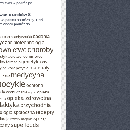
my Was w podróż po ...
wanie uroków S
 ⁢wspaniali podróżnicy! Dziś⁢
 was w‌ podróż ⁣do ...
badania
apteka
asertywność
yczne
biotechnologia
choroby
ownictwo
styka
e-commerce
dieta
genetyka
iny
farmacja
gry
materiały
korepetycje
yjne
medycyna
czne
tocykle
ochrona
ody
opieka
odchudzanie
ogród
opieka zdrowotna
zna
ilaktyka
przychodnia
recepty
ologia społeczna
sprzęt
itacja
rowery miejskie
superfoods
czny