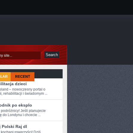
ULAR
RECENT
litacja dzieci
oland – nowoczesny portal o
i, rehabilitacji i świadomym ...
odnik po eksplo
 ⁤podróżnicy! Jeśli ‍planujecie
 do Londynu i chcecie ...
 Polski Raj dl
MI
e kochani rowerzyści! Dziś