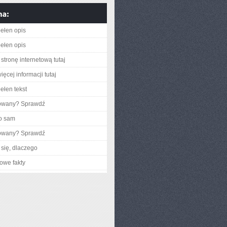
ełen opis
ełen opis
stronę internetową tutaj
ęcej informacji tutaj
ełen tekst
gowany? Sprawdź
o sam
gowany? Sprawdź
się, dlaczego
owe fakty