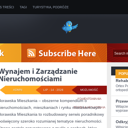
IS TREŚCI
TAGI
TURYSTYKA, PODRÓŻE
POP
Rehabi
Ortex P
ortopedi
ADMIN
LIP - 14 - 2026
MOŻLIWOŚĆ
WYNAJEM
KOMENTOWANIA
Borawska Mieszkania – obszerne kompendium o
Przew
Witajcie
nieruchomościach, mieszkaniach i rynku mieszkaniowym
I
ZOSTAŁA WYŁĄCZONA
wyprawę
Borawska Mieszkania to rozbudowany serwis poradnikowy
ZARZĄDZANIE
poświęcony szeroko rozumianej tematyce nieruchomości.
Odkryj
NIERUCHOMOŚCIA
Witajci