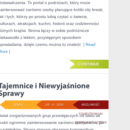
doświadczenia. To portal o podróżach, który może
zainteresować zarówno osoby planujące krótki city break,
ak i tych, którzy po prostu lubią czytać o świecie,
kulturach, atrakcjach, kuchni, historii oraz codzienności
różnych krajów. Strona łączy w sobie podróżnicze
ciekawostki z lekkim, przystępnym sposobem
opowiadania, dzięki czemu można tu znaleźć
[ Read
More ]
CONTINUE
ADMIN
LIP - 4 - 2026
MOŻLIWOŚĆ
TAJEMNICE
KOMENTOWANIA
Świat zorganizowanych grup przestępczych od wielu lat
budzi ogromne zainteresowanie zarówno specjalistów, jak
I
ZOSTAŁA WYŁĄCZONA
i czytelników. Strona stanowi obszerne kompendium