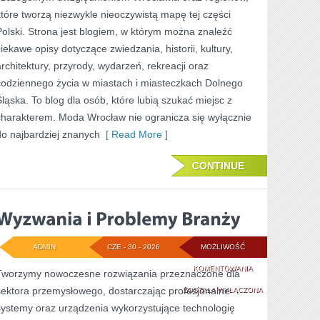
które tworzą niezwykle nieoczywistą mapę tej części
Polski. Strona jest blogiem, w którym można znaleźć
ciekawe opisy dotyczące zwiedzania, historii, kultury,
architektury, przyrody, wydarzeń, rekreacji oraz
codziennego życia w miastach i miasteczkach Dolnego
Śląska. To blog dla osób, które lubią szukać miejsc z
charakterem. Moda Wrocław nie ogranicza się wyłącznie
do najbardziej znanych
[ Read More ]
CONTINUE
ADMIN
CZE - 30 - 2026
MOŻLIWOŚĆ
WYZWANIA
KOMENTOWANIA
Tworzymy nowoczesne rozwiązania przeznaczone dla
sektora przemysłowego, dostarczając profesjonalne
I
ZOSTAŁA WYŁĄCZONA
systemy oraz urządzenia wykorzystujące technologię
PROBLEMY