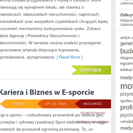
Strona została przygotowana z myślą o osobach, które
zabiera
interesują się wynajmem lokalu, ale również o
inwestorach, właścicielach nieruchomości, najemcach,
Odkry
Witajcie
pośrednikach oraz wszystkich czytelnikach chcących lepiej
zabieram
zrozumieć mechanizmy funkcjonowania rynku. Zobacz
także Agencje i Pośrednicy Nieruchomości i
antyki
Nieruchomości. W serwisie można znaleźć przystępnie
genet
bud
opracowane artykuły dotyczące kupowania,
sprzedawania, wynajmowania
[ Read More ]
diagno
egzam
edukac
CONTINUE
medy
mo
przyr
społec
ADMIN
LIP - 12 - 2026
MOŻLIWOŚĆ
prof
KARIERA
KOMENTOWANIA
psych
Ligi e-sportu – rozbudowany przewodnik po świecie gier,
rehabil
turniejów i cyfrowej rywalizacji Sport elektroniczny w ciągu
I
ZOSTAŁA WYŁĄCZONA
medy
ostatnich lat przeszedł ogromną przemianę. To, co
BIZNES