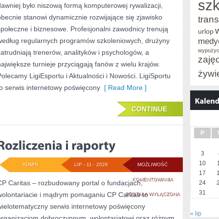
szk
dawniej było niszową formą komputerowej rywalizacji,
W
obecnie stanowi dynamicznie rozwijające się zjawisko
trans
E-
społeczne i biznesowe. Profesjonalni zawodnicy trenują
urlop
medy
według regularnych programów szkoleniowych, drużyny
SPORCIE
wypożyc
zatrudniają trenerów, analityków i psychologów, a
zaję
największe turnieje przyciągają fanów z wielu krajów.
żywi
Polecamy LigiEsportu i Aktualności i Nowości. LigiSportu
to serwis internetowy poświęcony
[ Read More ]
CONTINUE
P
3
10
ADMIN
LIP - 11 - 2026
MOŻLIWOŚĆ
17
ROZLICZENIA
KOMENTOWANIA
CP Caritas – rozbudowany portal o fundacjach,
24
31
wolontariacie i mądrym pomaganiu CP Caritas to
I
ZOSTAŁA WYŁĄCZONA
wielotematyczny serwis internetowy poświęcony
RAPORTY
« lip
organizacjom dobroczynnym, wolontariatowi oraz różnym