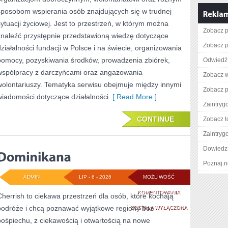
sposobom wspierania osób znajdujących się w trudnej
sytuacji życiowej. Jest to przestrzeń, w którym można
Zobacz p
znaleźć przystępnie przedstawioną wiedzę dotyczące
Zobacz p
działalności fundacji w Polsce i na świecie, organizowania
pomocy, pozyskiwania środków, prowadzenia zbiórek,
Odwiedź 
współpracy z darczyńcami oraz angażowania
Zobacz wi
wolontariuszy. Tematyka serwisu obejmuje między innymi
Zobacz p
wiadomości dotyczące działalności
[ Read More ]
Zaintry
CONTINUE
Zobacz t
Zaintry
Dowiedz 
Poznaj n
ADMIN
LIP - 6 - 2026
MOŻLIWOŚĆ
DOMINIKANA
KOMENTOWANIA
Cherrish to ciekawa przestrzeń dla osób, które kochają
podróże i chcą poznawać wyjątkowe regiony bez
ZOSTAŁA WYŁĄCZONA
pośpiechu, z ciekawością i otwartością na nowe