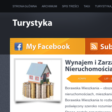
STRONA GŁÓWNA
ARCHIWUM
SPIS TREŚCI
TAGI
TURYSTYKA
ADMIN
LIP - 
Borawska Mieszkania – obsz
nieruchomościach, mieszkani
Borawska Mieszkania to roz
poświęcony szeroko rozumian