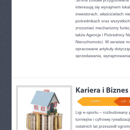
Strona została przygotowana 
interesują się wynajmem lokal
inwestorach, właścicielach n
pośrednikach oraz wszystkich 
zrozumieć mechanizmy funkc
także Agencje i Pośrednicy N
Nieruchomości. W serwisie m
opracowane artykuły dotyczą
sprzedawania, wynajmowani
ADMIN
LIP - 
Ligi e-sportu – rozbudowany 
turniejów i cyfrowej rywalizac
ostatnich lat przeszedł ogro