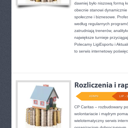
dawniej było niszową formą k
obecnie stanowi dynamicznie 
społeczne i biznesowe. Profes
według regularnych programó
zatrudniają trenerów, anality
największe turnieje przyciąga
Polecamy LigiEsportu i Aktual
to serwis internetowy poświę
ADMIN
LIP - 
CP Caritas – rozbudowany por
wolontariacie i mądrym poma
wielotematyczny serwis inte
organizacjom dobroczynnym, 