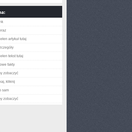
ink
eraz
łen artykuł tutaj
zczegóły
łen tekst tutaj
owe fakty
by zobaczyć
aj, kliknij
o sam
by zobaczyć