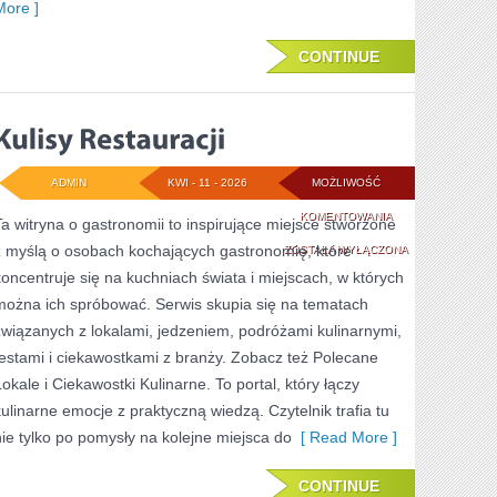
More ]
CONTINUE
ADMIN
KWI - 11 - 2026
MOŻLIWOŚĆ
KULISY
KOMENTOWANIA
Ta witryna o gastronomii to inspirujące miejsce stworzone
z myślą o osobach kochających gastronomię, które
RESTAURACJI
ZOSTAŁA WYŁĄCZONA
koncentruje się na kuchniach świata i miejscach, w których
można ich spróbować. Serwis skupia się na tematach
związanych z lokalami, jedzeniem, podróżami kulinarnymi,
testami i ciekawostkami z branży. Zobacz też Polecane
Lokale i Ciekawostki Kulinarne. To portal, który łączy
kulinarne emocje z praktyczną wiedzą. Czytelnik trafia tu
nie tylko po pomysły na kolejne miejsca do
[ Read More ]
CONTINUE