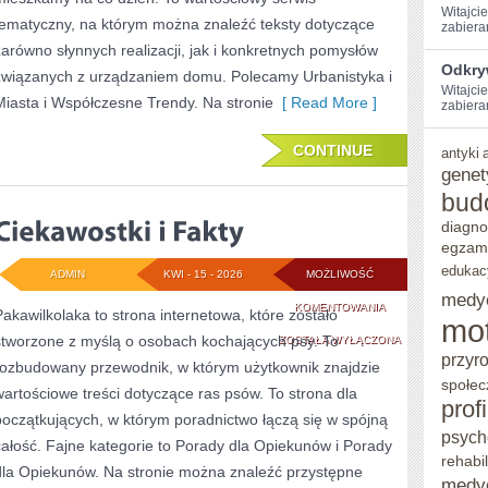
Witajci
tematyczny, na którym można znaleźć teksty dotyczące
zabiera
zarówno słynnych realizacji, jak i konkretnych pomysłów
Odkry
związanych z urządzaniem domu. Polecamy Urbanistyka i
Witajcie
Miasta i Współczesne Trendy. Na stronie
[ Read More ]
zabieram
CONTINUE
antyki
genet
bud
diagno
egzam
edukac
ADMIN
KWI - 15 - 2026
MOŻLIWOŚĆ
medy
CIEKAWOSTKI
KOMENTOWANIA
Pakawilkolaka to strona internetowa, które zostało
mo
stworzone z myślą o osobach kochających psy. To
I
ZOSTAŁA WYŁĄCZONA
przyr
rozbudowany przewodnik, w którym użytkownik znajdzie
FAKTY
społec
wartościowe treści dotyczące ras psów. To strona dla
prof
początkujących, w którym poradnictwo łączą się w spójną
psych
całość. Fajne kategorie to Porady dla Opiekunów i Porady
rehabil
dla Opiekunów. Na stronie można znaleźć przystępne
medy