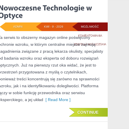
ADMIN
KWI - 9 - 2026
MOŻLIWOŚĆ
NOWOCZESNE
KOMENTOWANIA
Ta serwis to obszerny magazyn online poświęcony
ochronie wzroku, w którym centralne miejsce zajmują
TECHNOLOGIE
ZOSTAŁA WYŁĄCZONA
zagadnienia związane z pracą lekarza okulisty, specjalisty
W
od badania wzroku oraz eksperta od doboru rozwiązań
OPTYCE
optycznych. Już na pierwszy rzut oka widać, że jest to
przestrzeń przygotowana z myślą o czytelnikach,
ponieważ treści koncentrują się zarówno na sprawności
wzroku, jak i na identyfikowaniu dolegliwości. Platforma
łączy w sobie funkcję przewodnika oraz serwisu
eksperckiego, a jej układ
[ Read More ]
CONTINUE