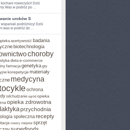
e kochani rowerzyści! Dziś
my Was w podróż po ...
wanie uroków S
 ⁢wspaniali podróżnicy! Dziś⁢
 was w‌ podróż ⁣do ...
badania
apteka
asertywność
yczne
biotechnologia
choroby
ownictwo
styka
e-commerce
dieta
genetyka
iny
farmacja
gry
materiały
korepetycje
yjne
medycyna
czne
tocykle
ochrona
ody
opieka
odchudzanie
ogród
opieka zdrowotna
zna
ilaktyka
przychodnia
recepty
ologia społeczna
sprzęt
itacja
rowery miejskie
superfoods
czny