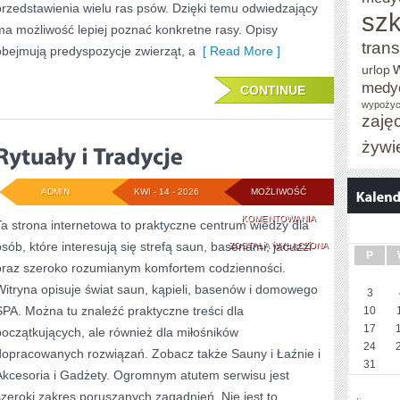
przedstawienia wielu ras psów. Dzięki temu odwiedzający
szk
ma możliwość lepiej poznać konkretne rasy. Opisy
trans
obejmują predyspozycje zwierząt, a
[ Read More ]
urlop
medy
CONTINUE
wypożyc
zaję
żywi
ADMIN
KWI - 14 - 2026
MOŻLIWOŚĆ
RYTUAŁY
KOMENTOWANIA
Ta strona internetowa to praktyczne centrum wiedzy dla
osób, które interesują się strefą saun, basenami, jacuzzi
I
ZOSTAŁA WYŁĄCZONA
P
oraz szeroko rozumianym komfortem codzienności.
TRADYCJE
Witryna opisuje świat saun, kąpieli, basenów i domowego
3
SPA. Można tu znaleźć praktyczne treści dla
10
17
początkujących, ale również dla miłośników
24
dopracowanych rozwiązań. Zobacz także Sauny i Łaźnie i
31
Akcesoria i Gadżety. Ogromnym atutem serwisu jest
szeroki zakres poruszanych zagadnień. Nie jest to