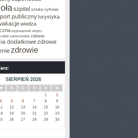
oła
szpital
sztuka cyfrowa
port publiczny
turystyka
wakacje
wiedza
czna
wyposażenie wnętrz
zabawa
zalnie samochodów
cia dodatkowe
zdrowe
zdrowie
enie
SIERPIEŃ 2026
W
Ś
C
P
S
N
1
2
4
5
6
7
8
9
11
12
13
14
15
16
18
19
20
21
22
23
25
26
27
28
29
30