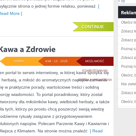
« lip
wyłącznie strona o jednej formie relaksu, ponieważ
[
Read More ]
Otwórz l
CONTINUE
Zobacz t
Zobacz pe
Poznaj s
Zobacz pe
ADMIN
KWI - 13 - 2026
MOŻLIWOŚĆ
Poznaj n
KAWA
KOMENTOWANIA
ten portal to serwis internetowy, w której kawa spotyka się
Otwórz, 
z herbatą, a miłość do aromatycznych napojów zamienia
A
ZOSTAŁA WYŁĄCZONA
Nie zwlek
się w praktyczne porady, wartościowe treści i solidną
ZDROWIE
Zobacz t
porcję wiadomości. To portal poradnikowy, który został
stworzony dla miłośników kawy, wielbicieli herbaty, a także
Otwórz, 
dla tych, którzy po prostu chcą poszerzyć swoją wiedzę
codzienne rytuały związane z przygotowywaniem
ulubionych napojów. Polecam Parzenie Kawy i Kawiarnie i
Miejsca z Klimatem. Na stronie można znaleźć
[ Read