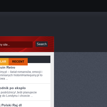
ULAR
RECENT
uin Retro
iny.pl – świat romansów, emocji i
mnianych historiiHarlequiny.pl to
owa ...
odnik po eksplo
 ⁤podróżnicy! Jeśli ‍planujecie
 do Londynu i chcecie ...
 Polski Raj dl