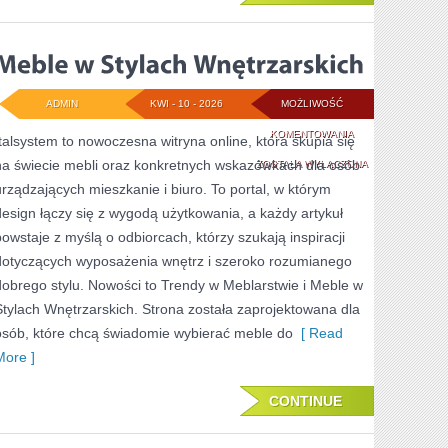
ADMIN
KWI - 10 - 2026
MOŻLIWOŚĆ
MEBLE
KOMENTOWANIA
Italsystem to nowoczesna witryna online, która skupia się
na świecie mebli oraz konkretnych wskazówkach dla osób
W
ZOSTAŁA WYŁĄCZONA
urządzających mieszkanie i biuro. To portal, w którym
STYLACH
design łączy się z wygodą użytkowania, a każdy artykuł
WNĘTRZARSKICH
powstaje z myślą o odbiorcach, którzy szukają inspiracji
dotyczących wyposażenia wnętrz i szeroko rozumianego
dobrego stylu. Nowości to Trendy w Meblarstwie i Meble w
Stylach Wnętrzarskich. Strona została zaprojektowana dla
osób, które chcą świadomie wybierać meble do
[ Read
More ]
CONTINUE