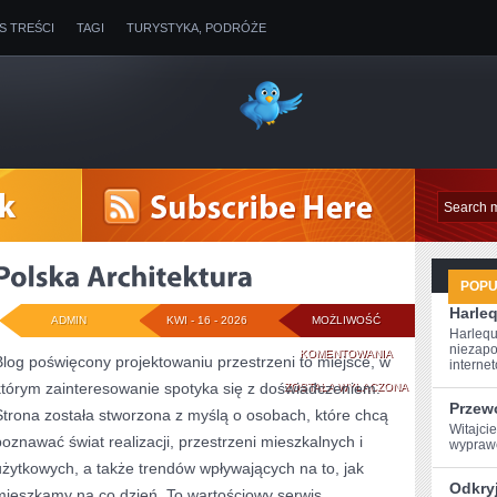
IS TREŚCI
TAGI
TURYSTYKA, PODRÓŻE
POP
Harleq
ADMIN
KWI - 16 - 2026
MOŻLIWOŚĆ
Harlequ
niezapo
POLSKA
KOMENTOWANIA
Blog poświęcony projektowaniu przestrzeni to miejsce, w
internet
którym zainteresowanie spotyka się z doświadczeniem.
ARCHITEKTURA
ZOSTAŁA WYŁĄCZONA
Przew
Strona została stworzona z myślą o osobach, które chcą
Witajcie
poznawać świat realizacji, przestrzeni mieszkalnych i
wyprawę
użytkowych, a także trendów wpływających na to, jak
Odkryj
mieszkamy na co dzień. To wartościowy serwis