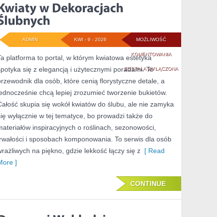
ADMIN
KWI - 9 - 2026
MOŻLIWOŚĆ
KWIATY
KOMENTOWANIA
Ta platforma to portal, w którym kwiatowa estetyka
spotyka się z elegancją i użytecznymi poradami. To
W
ZOSTAŁA WYŁĄCZONA
przewodnik dla osób, które cenią florystyczne detale, a
DEKORACJACH
jednocześnie chcą lepiej zrozumieć tworzenie bukietów.
ŚLUBNYCH
Całość skupia się wokół kwiatów do ślubu, ale nie zamyka
się wyłącznie w tej tematyce, bo prowadzi także do
materiałów inspiracyjnych o roślinach, sezonowości,
trwałości i sposobach komponowania. To serwis dla osób
wrażliwych na piękno, gdzie lekkość łączy się z
[ Read
More ]
CONTINUE