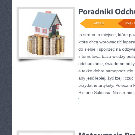
ADMIN
KWI - 
ta strona to miejsce, które p
które chcą wprowadzić lepsz
do siebie i spojrzeć na odżyw
internetowa baza wiedzy poś
odchudzanie, świadome odżyw
a także dobre samopoczucie. K
aby jeść lepiej, żyć lżej i czuć
przydatne artykuły. Polecam 
Historie Sukcesu. Na stronie
]