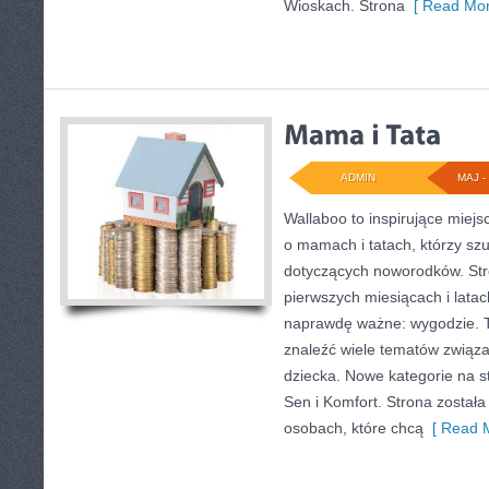
Wioskach. Strona
[ Read Mor
ADMIN
MAJ - 
Wallaboo to inspirujące miejs
o mamach i tatach, którzy sz
dotyczących noworodków. Stro
pierwszych miesiącach i latac
naprawdę ważne: wygodzie. T
znaleźć wiele tematów związ
dziecka. Nowe kategorie na st
Sen i Komfort. Strona został
osobach, które chcą
[ Read M