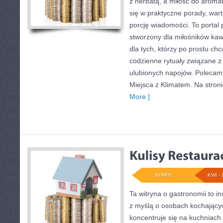
z herbatą, a miłość do arom
się w praktyczne porady, warto
porcję wiadomości. To portal 
stworzony dla miłośników kawy,
dla tych, którzy po prostu ch
codzienne rytuały związane 
ulubionych napojów. Polecam 
Miejsca z Klimatem. Na stron
More ]
ADMIN
KWI - 
Ta witryna o gastronomii to i
z myślą o osobach kochający
koncentruje się na kuchniach 