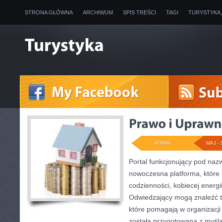
STRONA GŁÓWNA
ARCHIWUM
SPIS TREŚCI
TAGI
TURYSTYKA
ADMIN
MAJ - 
Portal funkcjonujący pod na
nowoczesna platforma, które 
codzienności, kobiecej energi
Odwiedzający mogą znaleźć tu
które pomagają w organizacji 
została przygotowana z myślą