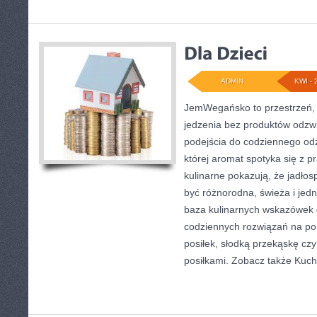
ADMIN
KWI - 
JemWegańsko to przestrzeń, k
jedzenia bez produktów odzw
podejścia do codziennego odż
której aromat spotyka się z p
kulinarne pokazują, że jadłos
być różnorodna, świeża i jed
baza kulinarnych wskazówek d
codziennych rozwiązań na po
posiłek, słodką przekąskę cz
posiłkami. Zobacz także Kuch