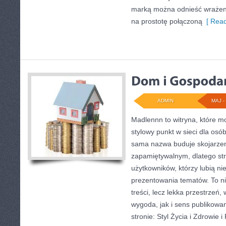
marką można odnieść wrażenie
na prostotę połączoną
[ Read
ADMIN
MAJ - 
Madlennn to witryna, które m
stylowy punkt w sieci dla os
sama nazwa buduje skojarze
zapamiętywalnym, dlatego st
użytkowników, którzy lubią ni
prezentowania tematów. To ni
treści, lecz lekka przestrzeń
wygoda, jak i sens publikowa
stronie: Styl Życia i Zdrowie 