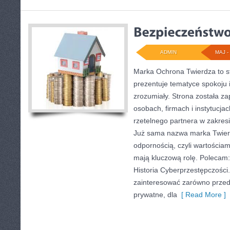
ADMIN
MAJ - 
Marka Ochrona Twierdza to st
prezentuje tematyce spokoju
zrozumiały. Strona została z
osobach, firmach i instytucja
rzetelnego partnera w zakres
Już sama nazwa marka Twierd
odpornością, czyli wartościam
mają kluczową rolę. Polecam: 
Historia Cyberprzestępczości.
zainteresować zarówno przeds
prywatne, dla
[ Read More ]