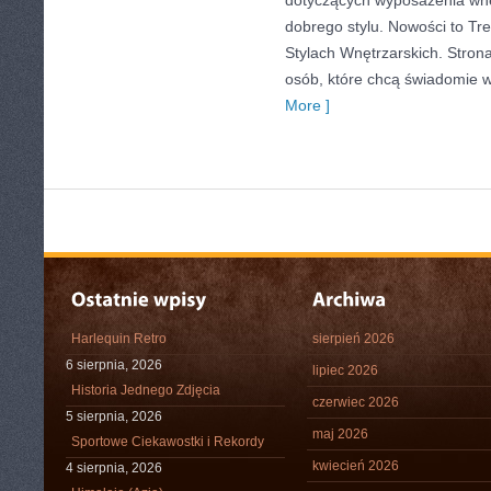
dotyczących wyposażenia wnę
dobrego stylu. Nowości to Tr
Stylach Wnętrzarskich. Stron
osób, które chcą świadomie 
More ]
Harlequin Retro
sierpień 2026
6 sierpnia, 2026
lipiec 2026
Historia Jednego Zdjęcia
czerwiec 2026
5 sierpnia, 2026
maj 2026
Sportowe Ciekawostki i Rekordy
kwiecień 2026
4 sierpnia, 2026