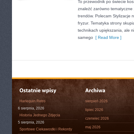
To przewodnik po świecie ko
znaleźć zarówno tematyczne ze
trendów. Polecam Stylizacje n
fryzur. Tematyka strony skupi
technikach upiększania, ale n
samego
[ Read More ]
Harlequin Retro
sierpień 2026
6 sierpnia, 2026
lipiec 2026
Historia Jednego Zdjęcia
czerwiec 2026
5 sierpnia, 2026
maj 2026
Sportowe Ciekawostki i Rekordy