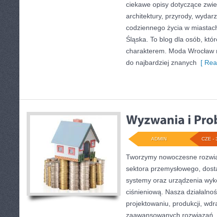
ciekawe opisy dotyczące zwiedz
architektury, przyrody, wydarz
codziennego życia w miastac
Śląska. To blog dla osób, któr
charakterem. Moda Wrocław n
do najbardziej znanych
[ Rea
ADMIN
CZE - 
Tworzymy nowoczesne rozwią
sektora przemysłowego, dosta
systemy oraz urządzenia wyko
ciśnieniową. Nasza działalnoś
projektowaniu, produkcji, wdr
zaawansowanych rozwiązań, k