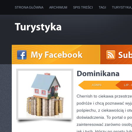
STRONA GŁÓWNA
ARCHIWUM
SPIS TREŚCI
TAGI
TURYSTYKA
ADMIN
LIP - 
Cherrish to ciekawa przestrze
podróże i chcą poznawać wyj
pośpiechu, z ciekawością i o
doświadczenia. To portal o p
zainteresować zarówno osoby p
jak i tych, którzy po prostu lu