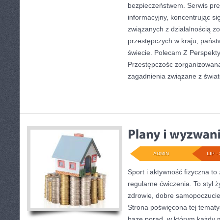
bezpieczeństwem. Serwis pre
informacyjny, koncentrując s
związanych z działalnością 
przestępczych w kraju, państ
świecie. Polecam Z Perspekty
Przestępczośc zorganizowana.
zagadnienia związane z świa
ADMIN
LIP - 
Sport i aktywność fizyczna to 
regularne ćwiczenia. To styl 
zdrowie, dobre samopoczucie
Strona poświęcona tej temat
bazę porad, w którym każdy 