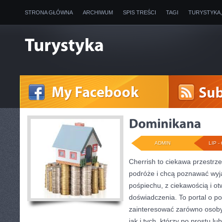
STRONA GŁÓWNA
ARCHIWUM
SPIS TREŚCI
TAGI
TURYSTYKA
ADMIN
LIP - 
Cherrish to ciekawa przestrze
podróże i chcą poznawać wyj
pośpiechu, z ciekawością i o
doświadczenia. To portal o p
zainteresować zarówno osoby p
jak i tych, którzy po prostu lu