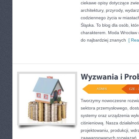
ciekawe opisy dotyczące zwiedz
architektury, przyrody, wydarz
codziennego życia w miastac
Śląska. To blog dla osób, któr
charakterem. Moda Wrocław n
do najbardziej znanych
[ Rea
ADMIN
CZE - 
Tworzymy nowoczesne rozwią
sektora przemysłowego, dosta
systemy oraz urządzenia wyko
ciśnieniową. Nasza działalnoś
projektowaniu, produkcji, wdr
zaawansowanych rozwiązań, k