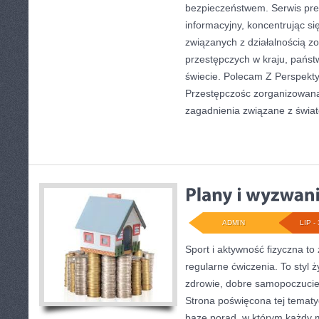
bezpieczeństwem. Serwis pre
informacyjny, koncentrując s
związanych z działalnością 
przestępczych w kraju, państ
świecie. Polecam Z Perspekty
Przestępczośc zorganizowana.
zagadnienia związane z świa
ADMIN
LIP - 
Sport i aktywność fizyczna to 
regularne ćwiczenia. To styl 
zdrowie, dobre samopoczucie
Strona poświęcona tej temat
bazę porad, w którym każdy 