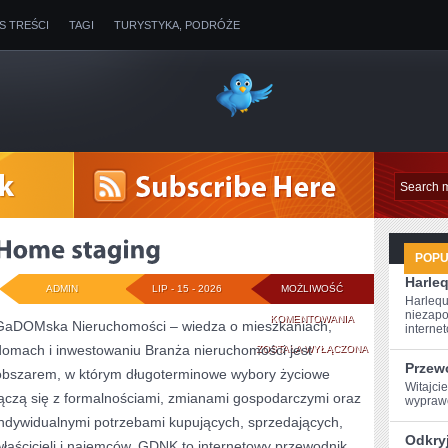
IS TREŚCI
TAGI
TURYSTYKA, PODRÓŻE
POP
Harleq
ADMIN
LIP - 15 - 2026
MOŻLIWOŚĆ
Harlequ
niezapo
HOME
KOMENTOWANIA
GaDOMska Nieruchomości – wiedza o mieszkaniach,
internet
domach i inwestowaniu Branża nieruchomości jest
STAGING
ZOSTAŁA WYŁĄCZONA
Przew
obszarem, w którym długoterminowe wybory życiowe
Witajcie
łączą się z formalnościami, zmianami gospodarczymi oraz
wyprawę
indywidualnymi potrzebami kupujących, sprzedających,
Odkryj
właścicieli i najemców. GDNK to internetowy przewodnik