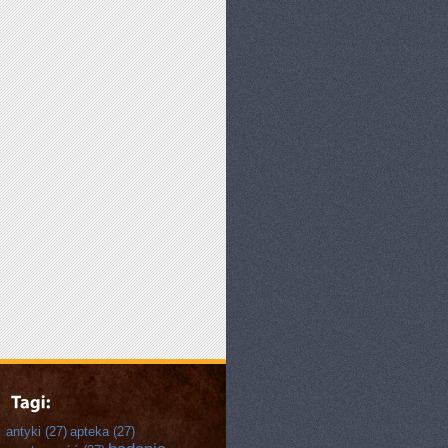
antyki
(27)
apteka
(27)