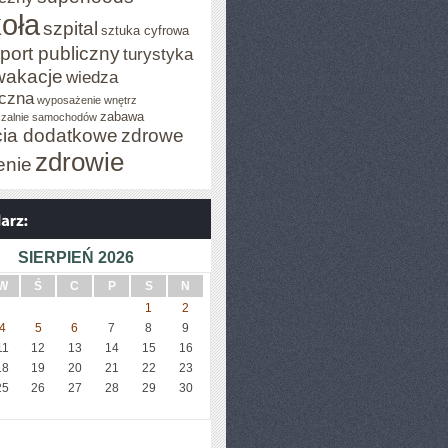
oła
szpital
sztuka cyfrowa
port publiczny
turystyka
wakacje
wiedza
czna
wyposażenie wnętrz
zabawa
zalnie samochodów
cia dodatkowe
zdrowe
zdrowie
enie
SIERPIEŃ 2026
W
Ś
C
P
S
N
1
2
4
5
6
7
8
9
11
12
13
14
15
16
18
19
20
21
22
23
25
26
27
28
29
30