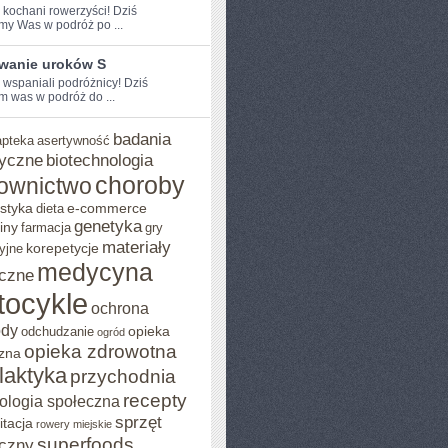
e kochani rowerzyści! Dziś
my Was w podróż po ...
wanie uroków S
 ⁢wspaniali podróżnicy! Dziś⁢
 was w‌ podróż ⁣do ...
badania
apteka
asertywność
yczne
biotechnologia
choroby
ownictwo
styka
e-commerce
dieta
genetyka
iny
farmacja
gry
materiały
korepetycje
yjne
medycyna
czne
tocykle
ochrona
ody
opieka
odchudzanie
ogród
opieka zdrowotna
zna
ilaktyka
przychodnia
recepty
ologia społeczna
sprzęt
itacja
rowery miejskie
superfoods
czny
MI