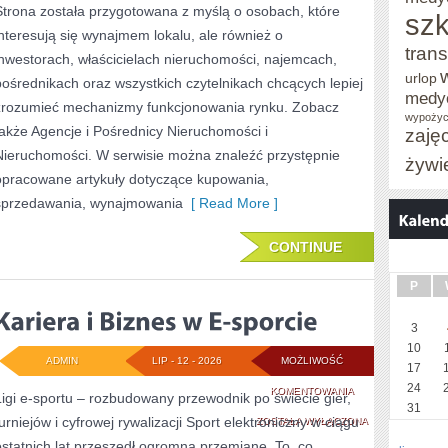
Strona została przygotowana z myślą o osobach, które
szk
interesują się wynajmem lokalu, ale również o
trans
inwestorach, właścicielach nieruchomości, najemcach,
urlop
pośrednikach oraz wszystkich czytelnikach chcących lepiej
medy
zrozumieć mechanizmy funkcjonowania rynku. Zobacz
wypożyc
także Agencje i Pośrednicy Nieruchomości i
zaję
Nieruchomości. W serwisie można znaleźć przystępnie
żywi
opracowane artykuły dotyczące kupowania,
sprzedawania, wynajmowania
[ Read More ]
CONTINUE
P
3
10
ADMIN
LIP - 12 - 2026
MOŻLIWOŚĆ
17
24
KARIERA
KOMENTOWANIA
Ligi e-sportu – rozbudowany przewodnik po świecie gier,
31
turniejów i cyfrowej rywalizacji Sport elektroniczny w ciągu
I
ZOSTAŁA WYŁĄCZONA
ostatnich lat przeszedł ogromną przemianę. To, co