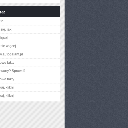
to
się, jak
ięcej
się więcej
w.autogalant.pl
owe fakty
gowany? Sprawdź
owe fakty
aj, kliknij
aj, kliknij