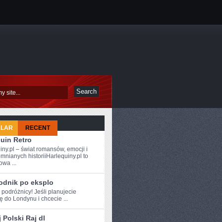
ULAR
RECENT
uin Retro
iny.pl – świat romansów, emocji i
mnianych historiiHarlequiny.pl to
owa ...
odnik po eksplo
 ⁤podróżnicy! Jeśli ‍planujecie
 do Londynu i chcecie ...
 Polski Raj dl