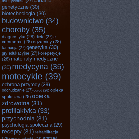
badania
asertywność
(27)
genetyczne
(30)
biotechnologia
(30)
budownictwo
(34)
choroby
(35)
diagnostyka
(28)
e-
dieta
(27)
commerce
(28)
egzaminy
(28)
genetyka
(30)
farmacja
(27)
korepetycje
gry edukacyjne
(27)
materiały medyczne
(28)
medycyna
(35)
(30)
motocykle
(39)
ochrona przyrody
(29)
opieka
odchudzanie
(27)
ogród
(26)
opieka
społeczna
(28)
zdrowotna
(31)
profilaktyka
(33)
przychodnia
(31)
psychologia społeczna
(29)
recepty
(31)
rehabilitacja
sprzęt
(28)
rowery miejskie
(26)