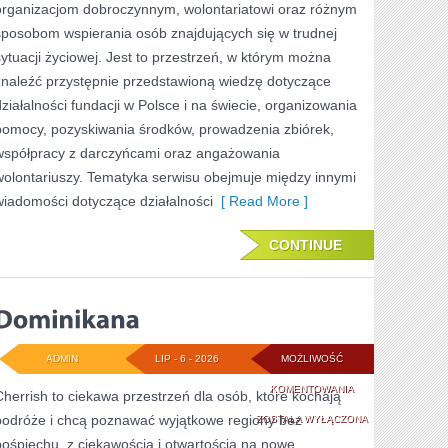
organizacjom dobroczynnym, wolontariatowi oraz różnym
sposobom wspierania osób znajdujących się w trudnej
sytuacji życiowej. Jest to przestrzeń, w którym można
znaleźć przystępnie przedstawioną wiedzę dotyczące
działalności fundacji w Polsce i na świecie, organizowania
pomocy, pozyskiwania środków, prowadzenia zbiórek,
współpracy z darczyńcami oraz angażowania
wolontariuszy. Tematyka serwisu obejmuje między innymi
wiadomości dotyczące działalności
[ Read More ]
CONTINUE
ADMIN
LIP - 6 - 2026
MOŻLIWOŚĆ
DOMINIKANA
KOMENTOWANIA
Cherrish to ciekawa przestrzeń dla osób, które kochają
podróże i chcą poznawać wyjątkowe regiony bez
ZOSTAŁA WYŁĄCZONA
pośpiechu, z ciekawością i otwartością na nowe