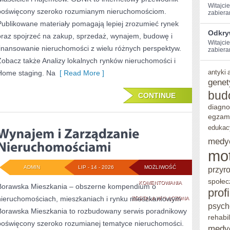
Witajci
poświęcony szeroko rozumianym nieruchomościom.
zabiera
Publikowane materiały pomagają lepiej zrozumieć rynek
Odkry
oraz spojrzeć na zakup, sprzedaż, wynajem, budowę i
Witajcie
finansowanie nieruchomości z wielu różnych perspektyw.
zabieram
Zobacz także Analizy lokalnych rynków nieruchomości i
antyki
Home staging. Na
[ Read More ]
genet
bud
CONTINUE
diagno
egzam
edukac
medy
mo
ADMIN
LIP - 14 - 2026
MOŻLIWOŚĆ
przyr
społec
WYNAJEM
KOMENTOWANIA
Borawska Mieszkania – obszerne kompendium o
prof
nieruchomościach, mieszkaniach i rynku mieszkaniowym
I
ZOSTAŁA WYŁĄCZONA
psych
Borawska Mieszkania to rozbudowany serwis poradnikowy
ZARZĄDZANIE
rehabil
poświęcony szeroko rozumianej tematyce nieruchomości.
medy
NIERUCHOMOŚCIA