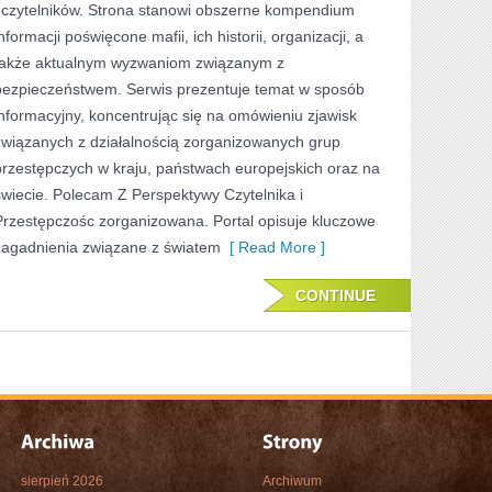
i czytelników. Strona stanowi obszerne kompendium
NIEWYJAŚNIONE
nformacji poświęcone mafii, ich historii, organizacji, a
SPRAWY
także aktualnym wyzwaniom związanym z
bezpieczeństwem. Serwis prezentuje temat w sposób
informacyjny, koncentrując się na omówieniu zjawisk
związanych z działalnością zorganizowanych grup
przestępczych w kraju, państwach europejskich oraz na
świecie. Polecam Z Perspektywy Czytelnika i
Przestępczośc zorganizowana. Portal opisuje kluczowe
zagadnienia związane z światem
[ Read More ]
CONTINUE
sierpień 2026
Archiwum