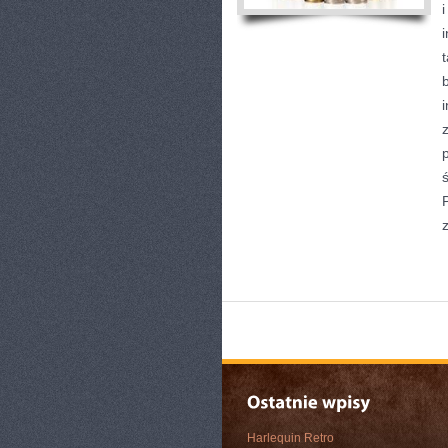
i
Harlequin Retro