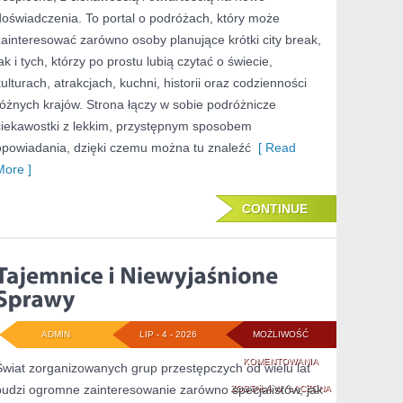
doświadczenia. To portal o podróżach, który może
zainteresować zarówno osoby planujące krótki city break,
ak i tych, którzy po prostu lubią czytać o świecie,
kulturach, atrakcjach, kuchni, historii oraz codzienności
różnych krajów. Strona łączy w sobie podróżnicze
ciekawostki z lekkim, przystępnym sposobem
opowiadania, dzięki czemu można tu znaleźć
[ Read
More ]
CONTINUE
ADMIN
LIP - 4 - 2026
MOŻLIWOŚĆ
TAJEMNICE
KOMENTOWANIA
Świat zorganizowanych grup przestępczych od wielu lat
budzi ogromne zainteresowanie zarówno specjalistów, jak
I
ZOSTAŁA WYŁĄCZONA