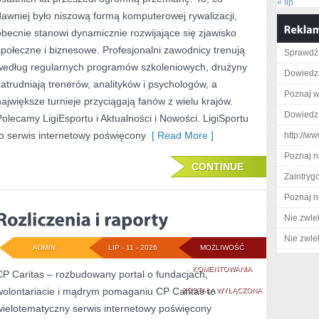
BIZNES
« lip
dawniej było niszową formą komputerowej rywalizacji,
W
obecnie stanowi dynamicznie rozwijające się zjawisko
E-
społeczne i biznesowe. Profesjonalni zawodnicy trenują
Sprawdź 
według regularnych programów szkoleniowych, drużyny
SPORCIE
Dowiedz 
zatrudniają trenerów, analityków i psychologów, a
Poznaj w
największe turnieje przyciągają fanów z wielu krajów.
Dowiedz 
Polecamy LigiEsportu i Aktualności i Nowości. LigiSportu
to serwis internetowy poświęcony
[ Read More ]
http://ww
Poznaj n
CONTINUE
Zaintry
Poznaj n
Nie zwlek
Nie zwlek
ADMIN
LIP - 11 - 2026
MOŻLIWOŚĆ
ROZLICZENIA
KOMENTOWANIA
CP Caritas – rozbudowany portal o fundacjach,
wolontariacie i mądrym pomaganiu CP Caritas to
I
ZOSTAŁA WYŁĄCZONA
wielotematyczny serwis internetowy poświęcony
RAPORTY