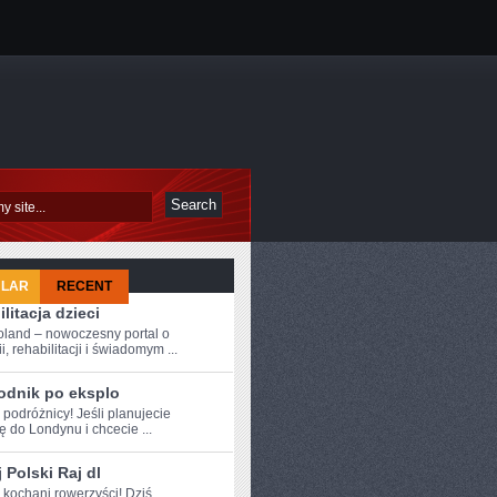
ULAR
RECENT
litacja dzieci
oland – nowoczesny portal o
i, rehabilitacji i świadomym ...
odnik po eksplo
 ⁤podróżnicy! Jeśli ‍planujecie
 do Londynu i chcecie ...
 Polski Raj dl
e kochani rowerzyści! Dziś