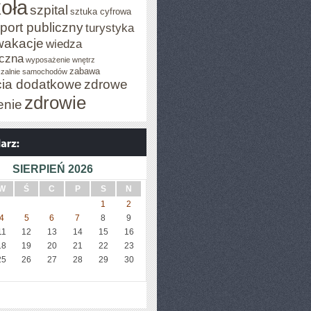
oła
szpital
sztuka cyfrowa
port publiczny
turystyka
wakacje
wiedza
czna
wyposażenie wnętrz
zabawa
zalnie samochodów
cia dodatkowe
zdrowe
zdrowie
enie
SIERPIEŃ 2026
W
Ś
C
P
S
N
1
2
4
5
6
7
8
9
11
12
13
14
15
16
18
19
20
21
22
23
25
26
27
28
29
30