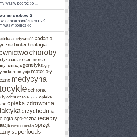
my Was w podróż po ...
wanie uroków S
 ⁢wspaniali podróżnicy! Dziś⁢
 was w‌ podróż ⁣do ...
badania
apteka
asertywność
yczne
biotechnologia
choroby
ownictwo
styka
e-commerce
dieta
genetyka
iny
farmacja
gry
materiały
korepetycje
yjne
medycyna
czne
tocykle
ochrona
ody
opieka
odchudzanie
ogród
opieka zdrowotna
zna
ilaktyka
przychodnia
recepty
ologia społeczna
sprzęt
itacja
rowery miejskie
superfoods
czny