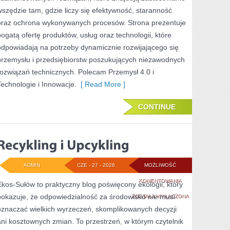
wszędzie tam, gdzie liczy się efektywność, staranność
oraz ochrona wykonywanych procesów. Strona prezentuje
bogatą ofertę produktów, usług oraz technologii, które
odpowiadają na potrzeby dynamicznie rozwijającego się
przemysłu i przedsiębiorstw poszukujących niezawodnych
rozwiązań technicznych. Polecam Przemysł 4.0 i
Technologie i Innowacje.
[ Read More ]
CONTINUE
ADMIN
CZE - 27 - 2026
MOŻLIWOŚĆ
RECYKLING
KOMENTOWANIA
Ekos-Sułów to praktyczny blog poświęcony ekologii, który
pokazuje, że odpowiedzialność za środowisko nie musi
I
ZOSTAŁA WYŁĄCZONA
oznaczać wielkich wyrzeczeń, skomplikowanych decyzji
UPCYKLING
ani kosztownych zmian. To przestrzeń, w którym czytelnik