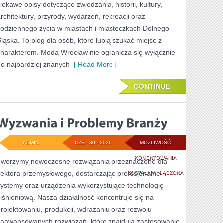
ciekawe opisy dotyczące zwiedzania, historii, kultury,
architektury, przyrody, wydarzeń, rekreacji oraz
codziennego życia w miastach i miasteczkach Dolnego
Śląska. To blog dla osób, które lubią szukać miejsc z
charakterem. Moda Wrocław nie ogranicza się wyłącznie
do najbardziej znanych
[ Read More ]
CONTINUE
ADMIN
CZE - 30 - 2026
MOŻLIWOŚĆ
WYZWANIA
KOMENTOWANIA
Tworzymy nowoczesne rozwiązania przeznaczone dla
sektora przemysłowego, dostarczając profesjonalne
I
ZOSTAŁA WYŁĄCZONA
systemy oraz urządzenia wykorzystujące technologię
PROBLEMY
ciśnieniową. Nasza działalność koncentruje się na
BRANŻY
projektowaniu, produkcji, wdrażaniu oraz rozwoju
zaawansowanych rozwiązań, które znajdują zastosowanie