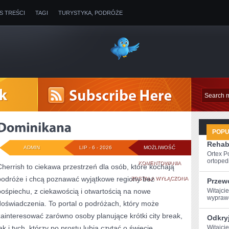
IS TREŚCI
TAGI
TURYSTYKA, PODRÓŻE
POP
Rehabi
ADMIN
LIP - 6 - 2026
MOŻLIWOŚĆ
Ortex P
ortopedi
DOMINIKANA
KOMENTOWANIA
Cherrish to ciekawa przestrzeń dla osób, które kochają
podróże i chcą poznawać wyjątkowe regiony bez
ZOSTAŁA WYŁĄCZONA
Przew
pośpiechu, z ciekawością i otwartością na nowe
Witajcie
wyprawę
doświadczenia. To portal o podróżach, który może
zainteresować zarówno osoby planujące krótki city break,
Odkryj
ak i tych, którzy po prostu lubią czytać o świecie,
Witajci