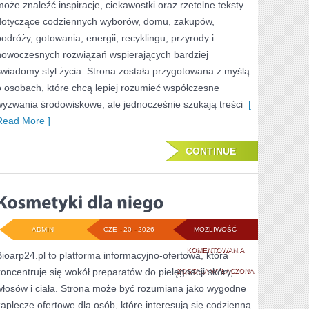
może znaleźć inspiracje, ciekawostki oraz rzetelne teksty
dotyczące codziennych wyborów, domu, zakupów,
podróży, gotowania, energii, recyklingu, przyrody i
nowoczesnych rozwiązań wspierających bardziej
świadomy styl życia. Strona została przygotowana z myślą
o osobach, które chcą lepiej rozumieć współczesne
wyzwania środowiskowe, ale jednocześnie szukają treści
[
Read More ]
CONTINUE
ADMIN
CZE - 20 - 2026
MOŻLIWOŚĆ
KOSMETYKI
KOMENTOWANIA
Bioarp24.pl to platforma informacyjno-ofertowa, która
koncentruje się wokół preparatów do pielęgnacji skóry,
DLA
ZOSTAŁA WYŁĄCZONA
włosów i ciała. Strona może być rozumiana jako wygodne
NIEGO
zaplecze ofertowe dla osób, które interesują się codzienną