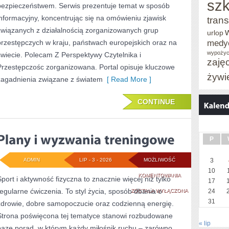
szk
bezpieczeństwem. Serwis prezentuje temat w sposób
informacyjny, koncentrując się na omówieniu zjawisk
trans
związanych z działalnością zorganizowanych grup
urlop
medy
przestępczych w kraju, państwach europejskich oraz na
wypożyc
świecie. Polecam Z Perspektywy Czytelnika i
zaję
Przestępczośc zorganizowana. Portal opisuje kluczowe
żywi
zagadnienia związane z światem
[ Read More ]
CONTINUE
P
ADMIN
LIP - 3 - 2026
MOŻLIWOŚĆ
3
10
PLANY
KOMENTOWANIA
Sport i aktywność fizyczna to znacznie więcej niż tylko
17
regularne ćwiczenia. To styl życia, sposób dbania o
I
ZOSTAŁA WYŁĄCZONA
24
31
zdrowie, dobre samopoczucie oraz codzienną energię.
WYZWANIA
Strona poświęcona tej tematyce stanowi rozbudowane
TRENINGOWE
« lip
bazę porad, w którym każdy miłośnik ruchu – zarówno