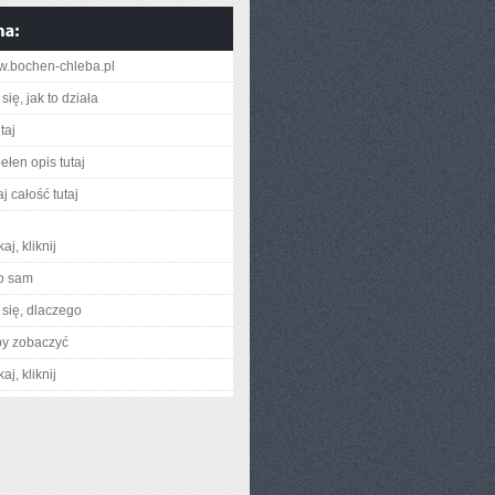
ww.bochen-chleba.pl
ię, jak to działa
taj
ełen opis tutaj
j całość tutaj
aj, kliknij
o sam
się, dlaczego
by zobaczyć
aj, kliknij