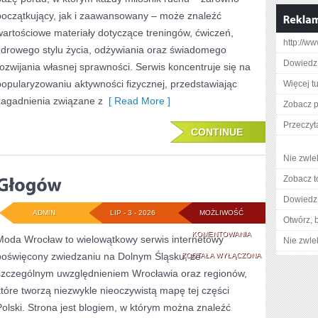
początkujący, jak i zaawansowany – może znaleźć
wartościowe materiały dotyczące treningów, ćwiczeń,
http://w
zdrowego stylu życia, odżywiania oraz świadomego
Dowiedz s
rozwijania własnej sprawności. Serwis koncentruje się na
popularyzowaniu aktywności fizycznej, przedstawiając
Więcej tu
zagadnienia związane z
[ Read More ]
Zobacz p
Przeczyta
CONTINUE
Nie zwlek
Zobacz t
Dowiedz 
ADMIN
LIP - 3 - 2026
MOŻLIWOŚĆ
Otwórz, 
GŁOGÓW
KOMENTOWANIA
Moda Wrocław to wielowątkowy serwis internetowy
Nie zwlek
poświęcony zwiedzaniu na Dolnym Śląsku, ze
ZOSTAŁA WYŁĄCZONA
szczególnym uwzględnieniem Wrocławia oraz regionów,
które tworzą niezwykle nieoczywistą mapę tej części
Polski. Strona jest blogiem, w którym można znaleźć