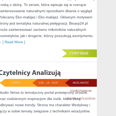
troską o skórę. To serwis, która wpisuje się w rosnące
zainteresowanie naturalnymi sposobami dbania o wygląd.
Polecamy Eko-makijaż i Eko-makijaż. Głównym motywem
strony jest tematyka naturalnej pielęgnacji. Bioarp24.pl
może zainteresować zarówno miłośników naturalnych
kosmetyków, jak i drogerie, którzy poszukują asortymentu
o
[ Read More ]
CONTINUE
ADMIN
CZE - 19 - 2026
MOŻLIWOŚĆ
CZYTELNICY
KOMENTOWANIA
Studio Veriss to tematyczny portal poświęcony urodzie
oraz codziennym inspiracjom dla osób, które chcą
ANALIZUJĄ
ZOSTAŁA WYŁĄCZONA
odkrywać nowe trendy. Strona ma charakter lifestylowy i
łączy w sobie tematy związane z technikami wizażystów.