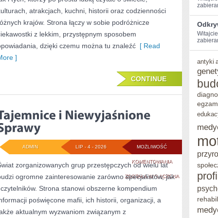
zabiera
kulturach, atrakcjach, kuchni, historii oraz codzienności
różnych krajów. Strona łączy w sobie podróżnicze
Odkry
ciekawostki z lekkim, przystępnym sposobem
Witajcie
zabieram
opowiadania, dzięki czemu można tu znaleźć
[ Read
More ]
antyki
genet
CONTINUE
bud
diagno
egzam
edukac
medy
mo
ADMIN
LIP - 4 - 2026
MOŻLIWOŚĆ
przyr
TAJEMNICE
KOMENTOWANIA
Świat zorganizowanych grup przestępczych od wielu lat
społec
prof
budzi ogromne zainteresowanie zarówno specjalistów, jak
I
ZOSTAŁA WYŁĄCZONA
psych
i czytelników. Strona stanowi obszerne kompendium
NIEWYJAŚNIONE
rehabil
nformacji poświęcone mafii, ich historii, organizacji, a
SPRAWY
medy
także aktualnym wyzwaniom związanym z