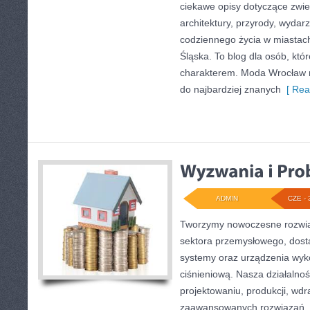
ciekawe opisy dotyczące zwiedz
architektury, przyrody, wydarz
codziennego życia w miastac
Śląska. To blog dla osób, któr
charakterem. Moda Wrocław n
do najbardziej znanych
[ Rea
ADMIN
CZE - 
Tworzymy nowoczesne rozwią
sektora przemysłowego, dosta
systemy oraz urządzenia wyko
ciśnieniową. Nasza działalnoś
projektowaniu, produkcji, wdr
zaawansowanych rozwiązań, k