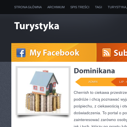
STRONA GŁÓWNA
ARCHIWUM
SPIS TREŚCI
TAGI
TURYSTYKA
ADMIN
LIP - 
Cherrish to ciekawa przestrze
podróże i chcą poznawać wyj
pośpiechu, z ciekawością i o
doświadczenia. To portal o p
zainteresować zarówno osoby p
jak i tych, którzy po prostu lu