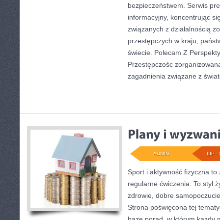
bezpieczeństwem. Serwis pre
informacyjny, koncentrując s
związanych z działalnością 
przestępczych w kraju, państ
świecie. Polecam Z Perspekty
Przestępczośc zorganizowana.
zagadnienia związane z świa
ADMIN
LIP - 
Sport i aktywność fizyczna to 
regularne ćwiczenia. To styl 
zdrowie, dobre samopoczucie
Strona poświęcona tej temat
bazę porad, w którym każdy 