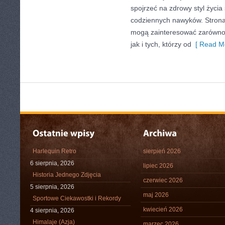
spojrzeć na zdrowy styl życia
codziennych nawyków. Strona
mogą zainteresować zarówno 
jak i tych, którzy od
[ Read Mo
Harlequin Retro
sierpień 2026
6 sierpnia, 2026
lipiec 2026
Historia Jednego Zdjęcia
czerwiec 2026
5 sierpnia, 2026
maj 2026
Sportowe Ciekawostki i Rekordy
kwiecień 2026
4 sierpnia, 2026
Himalaje (Azja)
marzec 2026