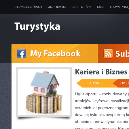
STRONA GŁÓWNA
ARCHIWUM
SPIS TREŚCI
TAGI
TURYSTYKA
ADMIN
LIP - 
Ligi e-sportu – rozbudowany 
turniejów i cyfrowej rywalizac
ostatnich lat przeszedł ogro
dawniej było niszową formą k
obecnie stanowi dynamicznie 
społeczne i biznesowe. Profes