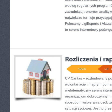
według regularnych programó
zatrudniają trenerów, anality
największe turnieje przyciąga
Polecamy LigiEsportu i Aktual
to serwis internetowy poświę
ADMIN
LIP - 
CP Caritas – rozbudowany por
wolontariacie i mądrym poma
wielotematyczny serwis inte
organizacjom dobroczynnym, 
sposobom wspierania osób zn
sytuacji życiowej. Jest to pr