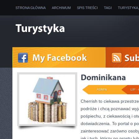
STRONA GŁÓWNA
ARCHIWUM
SPIS TREŚCI
TAGI
TURYSTYKA
ADMIN
LIP - 
Cherrish to ciekawa przestrze
podróże i chcą poznawać wyj
pośpiechu, z ciekawością i o
doświadczenia. To portal o p
zainteresować zarówno osoby p
jak i tych, którzy po prostu lu