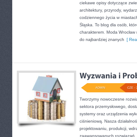
ciekawe opisy dotyczące zwiedz
architektury, przyrody, wydarz
codziennego życia w miastac
Śląska. To blog dla osób, któr
charakterem. Moda Wrocław n
do najbardziej znanych
[ Rea
ADMIN
CZE - 
Tworzymy nowoczesne rozwią
sektora przemysłowego, dosta
systemy oraz urządzenia wyko
ciśnieniową. Nasza działalnoś
projektowaniu, produkcji, wdr
zaawansowanych rozwiązań, k