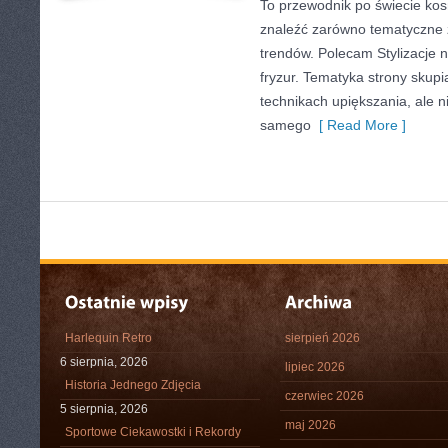
To przewodnik po świecie ko
znaleźć zarówno tematyczne ze
trendów. Polecam Stylizacje n
fryzur. Tematyka strony skupi
technikach upiększania, ale n
samego
[ Read More ]
Harlequin Retro
sierpień 2026
6 sierpnia, 2026
lipiec 2026
Historia Jednego Zdjęcia
czerwiec 2026
5 sierpnia, 2026
maj 2026
Sportowe Ciekawostki i Rekordy