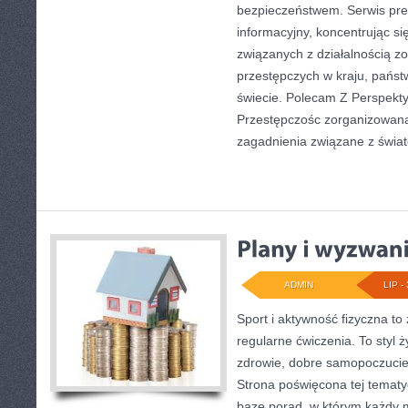
bezpieczeństwem. Serwis pre
informacyjny, koncentrując s
związanych z działalnością 
przestępczych w kraju, państ
świecie. Polecam Z Perspekty
Przestępczośc zorganizowana.
zagadnienia związane z świa
ADMIN
LIP - 
Sport i aktywność fizyczna to 
regularne ćwiczenia. To styl 
zdrowie, dobre samopoczucie
Strona poświęcona tej temat
bazę porad, w którym każdy 