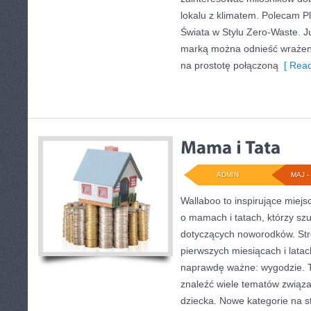
lokalu z klimatem. Polecam P
Świata w Stylu Zero-Waste. J
marką można odnieść wrażenie
na prostotę połączoną
[ Read
ADMIN
MAJ - 
Wallaboo to inspirujące miejs
o mamach i tatach, którzy sz
dotyczących noworodków. Stro
pierwszych miesiącach i latac
naprawdę ważne: wygodzie. T
znaleźć wiele tematów związ
dziecka. Nowe kategorie na st