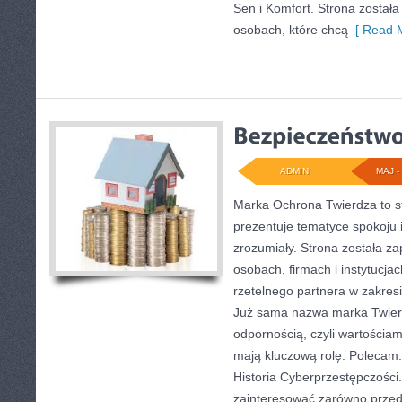
Sen i Komfort. Strona został
osobach, które chcą
[ Read M
ADMIN
MAJ - 
Marka Ochrona Twierdza to st
prezentuje tematyce spokoju
zrozumiały. Strona została z
osobach, firmach i instytucja
rzetelnego partnera w zakres
Już sama nazwa marka Twierd
odpornością, czyli wartościam
mają kluczową rolę. Polecam: 
Historia Cyberprzestępczości.
zainteresować zarówno przeds