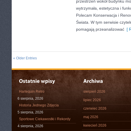
przestrzeń wokół budynku mo
wytrzymała, estetyczna i funk
Polecam Konserwacja i Renowa
Świata. W tym serwisie czyteln
pomagają przeanalizować
[ R
« Older Entries
Harlequin Retro
sierpień 2026
6 sierpnia, 2026
lipiec 2026
Historia Jednego Zdjęcia
czerwiec 2026
5 sierpnia, 2026
maj 2026
Sportowe Ciekawostki i Rekordy
kwiecień 2026
4 sierpnia, 2026