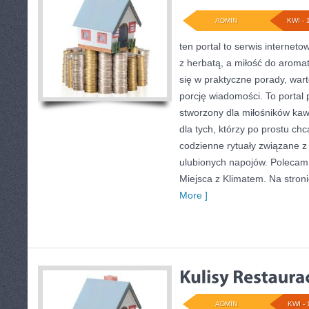
ADMIN
KWI - 
ten portal to serwis interneto
z herbatą, a miłość do arom
się w praktyczne porady, warto
porcję wiadomości. To portal 
stworzony dla miłośników kawy,
dla tych, którzy po prostu ch
codzienne rytuały związane 
ulubionych napojów. Polecam 
Miejsca z Klimatem. Na stron
More ]
ADMIN
KWI - 