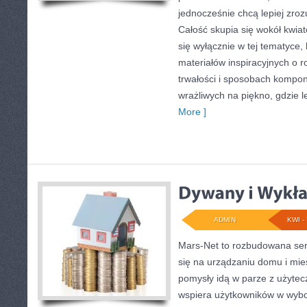
jednocześnie chcą lepiej zro
Całość skupia się wokół kwia
się wyłącznie w tej tematyce,
materiałów inspiracyjnych o r
trwałości i sposobach kompon
wrażliwych na piękno, gdzie l
More ]
ADMIN
KWI - 
Mars-Net to rozbudowana serw
się na urządzaniu domu i mies
pomysły idą w parze z użyte
wspiera użytkowników w wyb