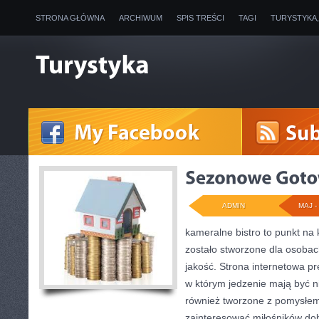
STRONA GŁÓWNA
ARCHIWUM
SPIS TREŚCI
TAGI
TURYSTYKA
ADMIN
MAJ - 
kameralne bistro to punkt na 
zostało stworzone dla osoba
jakość. Strona internetowa pr
w którym jedzenie mają być ni
również tworzone z pomysłem.
zainteresować miłośników dob