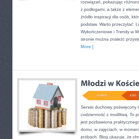
rozwiązań, pokazując różnor
z podłogami, a także z eleme
źródło inspiracji dla osób, kt
podstaw. Warto przeczytać: Li
Wykończeniowe i Trendy w W
stronie można znaleźć przystę
More ]
ADMIN
KWI - 
Serwis duchowy poświęcony lud
codzienność z modlitwą. To p
jest pozbawiona praktyczneg
domu, w zajęciach, w moment
próbach. Blog ukazuje, że ch