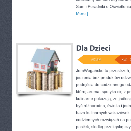
Sam i Poradniki o Oświetleni
More ]
ADMIN
KWI - 
JemWegańsko to przestrzeń, k
jedzenia bez produktów odzw
podejścia do codziennego odż
której aromat spotyka się z p
kulinarne pokazują, że jadłos
być różnorodna, świeża i jed
baza kulinarnych wskazówek d
codziennych rozwiązań na po
posiłek, słodką przekąskę cz