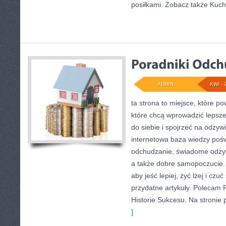
posiłkami. Zobacz także Kuch
ADMIN
KWI - 
ta strona to miejsce, które p
które chcą wprowadzić lepsz
do siebie i spojrzeć na odżyw
internetowa baza wiedzy poś
odchudzanie, świadome odżyw
a także dobre samopoczucie. K
aby jeść lepiej, żyć lżej i czuć
przydatne artykuły. Polecam 
Historie Sukcesu. Na stronie
]