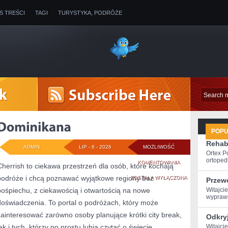
IS TREŚCI
TAGI
TURYSTYKA, PODRÓŻE
POP
Rehabi
ADMIN
LIP - 6 - 2026
MOŻLIWOŚĆ
Ortex P
ortopedi
DOMINIKANA
KOMENTOWANIA
Cherrish to ciekawa przestrzeń dla osób, które kochają
podróże i chcą poznawać wyjątkowe regiony bez
ZOSTAŁA WYŁĄCZONA
Przew
pośpiechu, z ciekawością i otwartością na nowe
Witajcie
wyprawę
doświadczenia. To portal o podróżach, który może
zainteresować zarówno osoby planujące krótki city break,
Odkryj
ak i tych, którzy po prostu lubią czytać o świecie,
Witajci