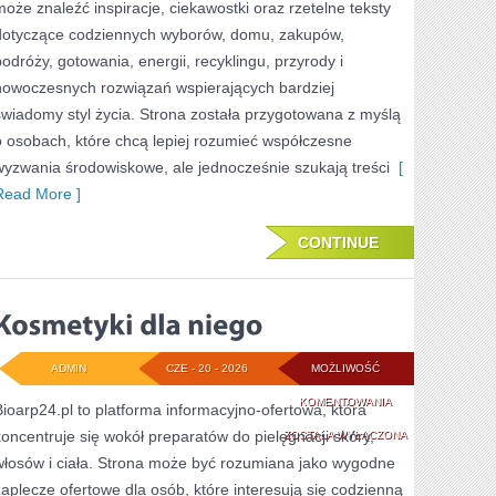
może znaleźć inspiracje, ciekawostki oraz rzetelne teksty
dotyczące codziennych wyborów, domu, zakupów,
podróży, gotowania, energii, recyklingu, przyrody i
nowoczesnych rozwiązań wspierających bardziej
świadomy styl życia. Strona została przygotowana z myślą
o osobach, które chcą lepiej rozumieć współczesne
wyzwania środowiskowe, ale jednocześnie szukają treści
[
Read More ]
CONTINUE
ADMIN
CZE - 20 - 2026
MOŻLIWOŚĆ
KOSMETYKI
KOMENTOWANIA
Bioarp24.pl to platforma informacyjno-ofertowa, która
koncentruje się wokół preparatów do pielęgnacji skóry,
DLA
ZOSTAŁA WYŁĄCZONA
włosów i ciała. Strona może być rozumiana jako wygodne
NIEGO
zaplecze ofertowe dla osób, które interesują się codzienną