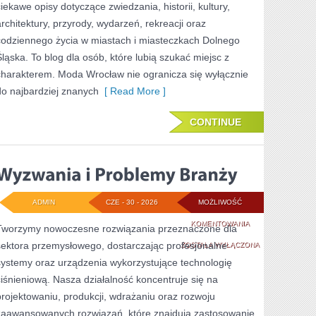
ciekawe opisy dotyczące zwiedzania, historii, kultury,
architektury, przyrody, wydarzeń, rekreacji oraz
codziennego życia w miastach i miasteczkach Dolnego
Śląska. To blog dla osób, które lubią szukać miejsc z
charakterem. Moda Wrocław nie ogranicza się wyłącznie
do najbardziej znanych
[ Read More ]
CONTINUE
ADMIN
CZE - 30 - 2026
MOŻLIWOŚĆ
WYZWANIA
KOMENTOWANIA
Tworzymy nowoczesne rozwiązania przeznaczone dla
sektora przemysłowego, dostarczając profesjonalne
I
ZOSTAŁA WYŁĄCZONA
systemy oraz urządzenia wykorzystujące technologię
PROBLEMY
ciśnieniową. Nasza działalność koncentruje się na
BRANŻY
projektowaniu, produkcji, wdrażaniu oraz rozwoju
zaawansowanych rozwiązań, które znajdują zastosowanie