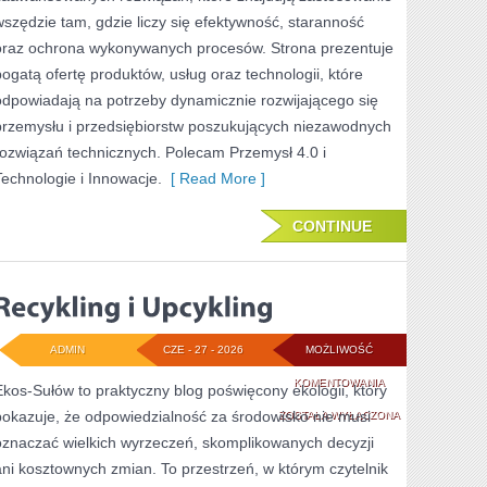
wszędzie tam, gdzie liczy się efektywność, staranność
oraz ochrona wykonywanych procesów. Strona prezentuje
bogatą ofertę produktów, usług oraz technologii, które
odpowiadają na potrzeby dynamicznie rozwijającego się
przemysłu i przedsiębiorstw poszukujących niezawodnych
rozwiązań technicznych. Polecam Przemysł 4.0 i
Technologie i Innowacje.
[ Read More ]
CONTINUE
ADMIN
CZE - 27 - 2026
MOŻLIWOŚĆ
RECYKLING
KOMENTOWANIA
Ekos-Sułów to praktyczny blog poświęcony ekologii, który
pokazuje, że odpowiedzialność za środowisko nie musi
I
ZOSTAŁA WYŁĄCZONA
oznaczać wielkich wyrzeczeń, skomplikowanych decyzji
UPCYKLING
ani kosztownych zmian. To przestrzeń, w którym czytelnik