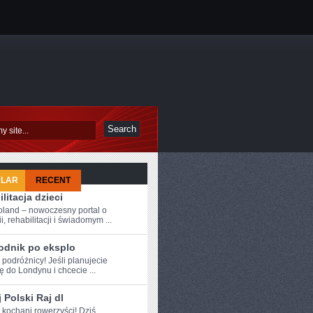
ULAR
RECENT
litacja dzieci
oland – nowoczesny portal o
i, rehabilitacji i świadomym ...
odnik po eksplo
 ⁤podróżnicy! Jeśli ‍planujecie
 do Londynu i chcecie ...
 Polski Raj dl
e kochani rowerzyści! Dziś