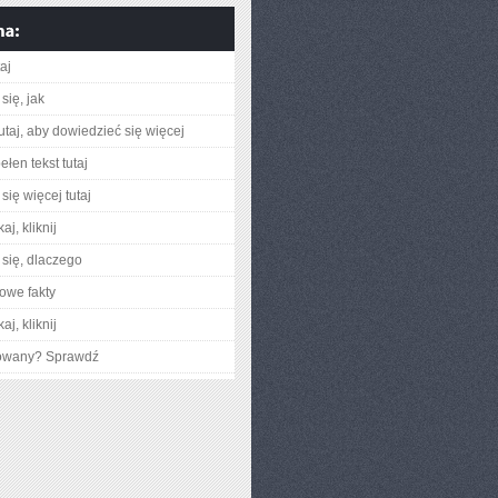
taj
się, jak
utaj, aby dowiedzieć się więcej
łen tekst tutaj
się więcej tutaj
aj, kliknij
się, dlaczego
owe fakty
aj, kliknij
gowany? Sprawdź