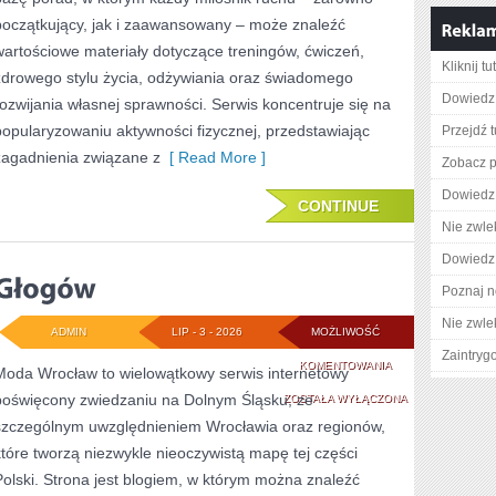
początkujący, jak i zaawansowany – może znaleźć
wartościowe materiały dotyczące treningów, ćwiczeń,
Kliknij tu
zdrowego stylu życia, odżywiania oraz świadomego
Dowiedz 
rozwijania własnej sprawności. Serwis koncentruje się na
popularyzowaniu aktywności fizycznej, przedstawiając
Przejdź t
zagadnienia związane z
[ Read More ]
Zobacz pe
Dowiedz 
CONTINUE
Nie zwlek
Dowiedz 
Poznaj n
Nie zwlek
ADMIN
LIP - 3 - 2026
MOŻLIWOŚĆ
Zaintry
GŁOGÓW
KOMENTOWANIA
Moda Wrocław to wielowątkowy serwis internetowy
poświęcony zwiedzaniu na Dolnym Śląsku, ze
ZOSTAŁA WYŁĄCZONA
szczególnym uwzględnieniem Wrocławia oraz regionów,
które tworzą niezwykle nieoczywistą mapę tej części
Polski. Strona jest blogiem, w którym można znaleźć