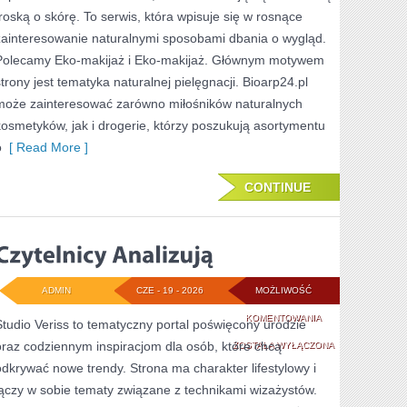
troską o skórę. To serwis, która wpisuje się w rosnące
zainteresowanie naturalnymi sposobami dbania o wygląd.
Polecamy Eko-makijaż i Eko-makijaż. Głównym motywem
strony jest tematyka naturalnej pielęgnacji. Bioarp24.pl
może zainteresować zarówno miłośników naturalnych
kosmetyków, jak i drogerie, którzy poszukują asortymentu
o
[ Read More ]
CONTINUE
ADMIN
CZE - 19 - 2026
MOŻLIWOŚĆ
CZYTELNICY
KOMENTOWANIA
Studio Veriss to tematyczny portal poświęcony urodzie
oraz codziennym inspiracjom dla osób, które chcą
ANALIZUJĄ
ZOSTAŁA WYŁĄCZONA
odkrywać nowe trendy. Strona ma charakter lifestylowy i
łączy w sobie tematy związane z technikami wizażystów.