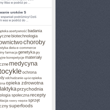
my Was w podróż po ...
wanie uroków S
 ⁢wspaniali podróżnicy! Dziś⁢
 was w‌ podróż ⁣do ...
badania
apteka
asertywność
yczne
biotechnologia
choroby
ownictwo
styka
e-commerce
dieta
genetyka
iny
farmacja
gry
materiały
korepetycje
yjne
medycyna
czne
tocykle
ochrona
ody
opieka
odchudzanie
ogród
opieka zdrowotna
zna
ilaktyka
przychodnia
recepty
ologia społeczna
sprzęt
itacja
rowery miejskie
superfoods
czny