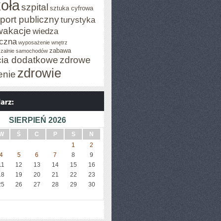
oła
szpital
sztuka cyfrowa
port publiczny
turystyka
wakacje
wiedza
czna
wyposażenie wnętrz
zabawa
zalnie samochodów
cia dodatkowe
zdrowe
zdrowie
enie
SIERPIEŃ 2026
W
Ś
C
P
S
N
1
2
4
5
6
7
8
9
11
12
13
14
15
16
18
19
20
21
22
23
25
26
27
28
29
30