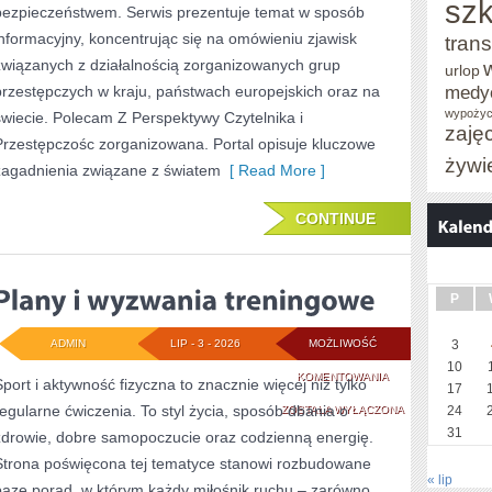
szk
bezpieczeństwem. Serwis prezentuje temat w sposób
informacyjny, koncentrując się na omówieniu zjawisk
trans
związanych z działalnością zorganizowanych grup
urlop
medy
przestępczych w kraju, państwach europejskich oraz na
wypożyc
świecie. Polecam Z Perspektywy Czytelnika i
zaję
Przestępczośc zorganizowana. Portal opisuje kluczowe
żywi
zagadnienia związane z światem
[ Read More ]
CONTINUE
P
ADMIN
LIP - 3 - 2026
MOŻLIWOŚĆ
3
10
PLANY
KOMENTOWANIA
Sport i aktywność fizyczna to znacznie więcej niż tylko
17
regularne ćwiczenia. To styl życia, sposób dbania o
I
ZOSTAŁA WYŁĄCZONA
24
31
zdrowie, dobre samopoczucie oraz codzienną energię.
WYZWANIA
Strona poświęcona tej tematyce stanowi rozbudowane
TRENINGOWE
« lip
bazę porad, w którym każdy miłośnik ruchu – zarówno