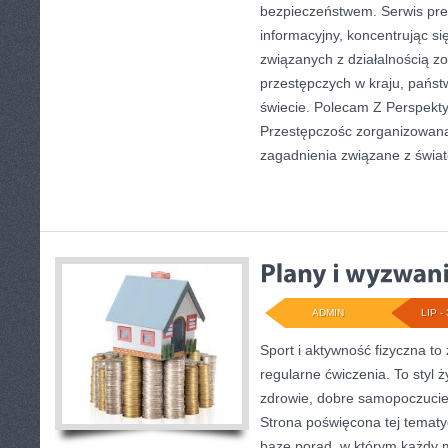
bezpieczeństwem. Serwis pre
informacyjny, koncentrując s
związanych z działalnością 
przestępczych w kraju, państ
świecie. Polecam Z Perspekty
Przestępczośc zorganizowana.
zagadnienia związane z świa
ADMIN
LIP - 
Sport i aktywność fizyczna to 
regularne ćwiczenia. To styl 
zdrowie, dobre samopoczucie
Strona poświęcona tej temat
bazę porad, w którym każdy 