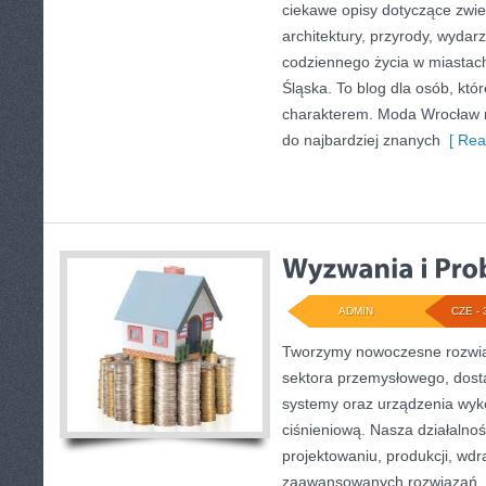
ciekawe opisy dotyczące zwiedz
architektury, przyrody, wydarz
codziennego życia w miastac
Śląska. To blog dla osób, któr
charakterem. Moda Wrocław n
do najbardziej znanych
[ Rea
ADMIN
CZE - 
Tworzymy nowoczesne rozwią
sektora przemysłowego, dosta
systemy oraz urządzenia wyko
ciśnieniową. Nasza działalnoś
projektowaniu, produkcji, wdr
zaawansowanych rozwiązań, k