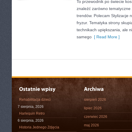
To przewodnik po świecie ko
znaleźć zarówno tematyczne ze
trendów. Polecam Stylizacje n
fryzur. Tematyka strony skupi
technikach upiększania, ale n
samego
[ Read More ]
Rehabilitacja dzieci
sierpień 2026
7 sierpnia, 2026
lipiec 2026
Harlequin Retro
czerwiec 2026
6 sierpnia, 2026
maj 2026
Historia Jednego Zdjęcia