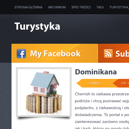
STRONA GŁÓWNA
ARCHIWUM
SPIS TREŚCI
TAGI
TURYSTYKA
ADMIN
LIP - 
Cherrish to ciekawa przestrze
podróże i chcą poznawać wyj
pośpiechu, z ciekawością i o
doświadczenia. To portal o p
zainteresować zarówno osoby p
jak i tych, którzy po prostu lu