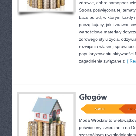
zdrowie, dobre samopoczucie
Strona poświęcona tej temat
bazę porad, w którym każdy 
początkujący, jak i zaawans
wartościowe materiały dotycz
zdrowego stylu życia, odżyw
rozwijania własnej sprawności
popularyzowaniu aktywności f
zagadnienia związane z
[ Rea
ADMIN
LIP - 
Moda Wrocław to wielowątkow
poświęcony zwiedzaniu na Do
szczególnym uwzględnieniem 