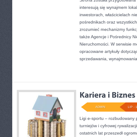
Strona została przygotowana 
interesują się wynajmem lokal
inwestorach, właścicielach n
pośrednikach oraz wszystkich 
zrozumieć mechanizmy funkc
także Agencje i Pośrednicy N
Nieruchomości. W serwisie m
opracowane artykuły dotyczą
sprzedawania, wynajmowani
ADMIN
LIP - 
Ligi e-sportu – rozbudowany 
turniejów i cyfrowej rywalizac
ostatnich lat przeszedł ogro