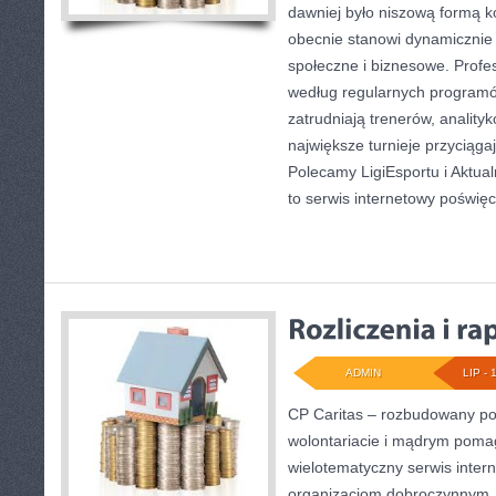
dawniej było niszową formą k
obecnie stanowi dynamicznie 
społeczne i biznesowe. Profes
według regularnych programó
zatrudniają trenerów, anality
największe turnieje przyciąga
Polecamy LigiEsportu i Aktual
to serwis internetowy poświę
ADMIN
LIP - 
CP Caritas – rozbudowany por
wolontariacie i mądrym poma
wielotematyczny serwis inte
organizacjom dobroczynnym, 