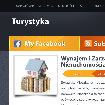
STRONA GŁÓWNA
ARCHIWUM
SPIS TREŚCI
TAGI
TURYSTYKA
ADMIN
LIP - 
Borawska Mieszkania – obsz
nieruchomościach, mieszkani
Borawska Mieszkania to roz
poświęcony szeroko rozumian