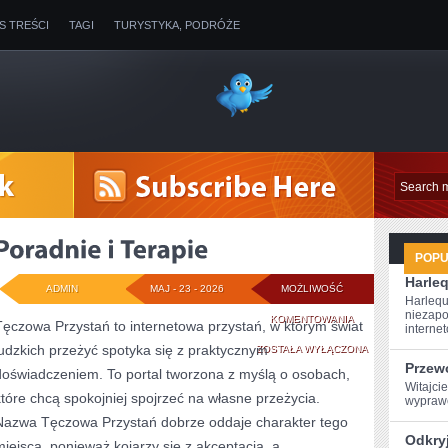
IS TREŚCI
TAGI
TURYSTYKA, PODRÓŻE
POP
Harleq
ADMIN
MAJ - 23 - 2026
MOŻLIWOŚĆ
Harlequ
niezapo
PORADNIE
KOMENTOWANIA
Tęczowa Przystań to internetowa przystań, w którym świat
internet
ludzkich przeżyć spotyka się z praktycznym
I
ZOSTAŁA WYŁĄCZONA
Przew
doświadczeniem. To portal tworzona z myślą o osobach,
TERAPIE
Witajcie
które chcą spokojniej spojrzeć na własne przeżycia.
wyprawę
Nazwa Tęczowa Przystań dobrze oddaje charakter tego
Odkryj
miejsca, ponieważ kojarzy się z akceptacją, a