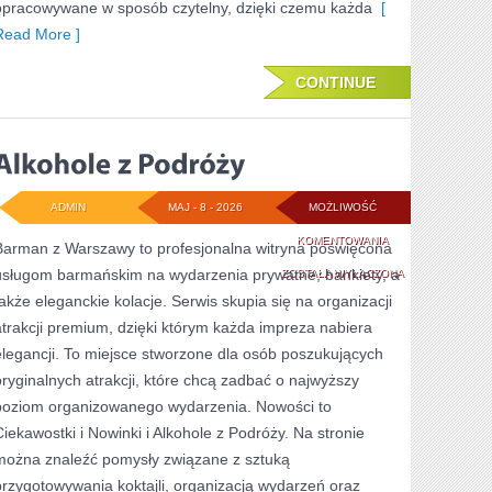
opracowywane w sposób czytelny, dzięki czemu każda
[
Read More ]
CONTINUE
ADMIN
MAJ - 8 - 2026
MOŻLIWOŚĆ
ALKOHOLE
KOMENTOWANIA
Barman z Warszawy to profesjonalna witryna poświęcona
usługom barmańskim na wydarzenia prywatne, bankiety, a
Z
ZOSTAŁA WYŁĄCZONA
także eleganckie kolacje. Serwis skupia się na organizacji
PODRÓŻY
atrakcji premium, dzięki którym każda impreza nabiera
elegancji. To miejsce stworzone dla osób poszukujących
oryginalnych atrakcji, które chcą zadbać o najwyższy
poziom organizowanego wydarzenia. Nowości to
Ciekawostki i Nowinki i Alkohole z Podróży. Na stronie
można znaleźć pomysły związane z sztuką
przygotowywania koktajli, organizacją wydarzeń oraz