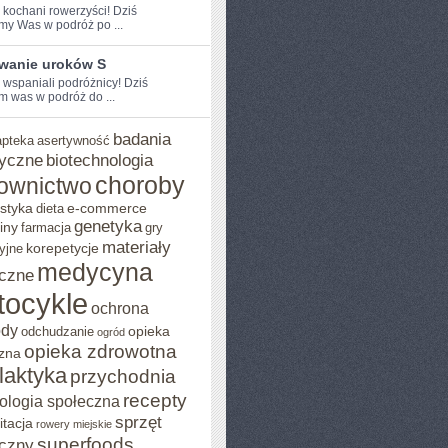
e kochani rowerzyści! Dziś
my Was w podróż po ...
wanie uroków S
 ⁢wspaniali podróżnicy! Dziś⁢
 was w‌ podróż ⁣do ...
badania
apteka
asertywność
yczne
biotechnologia
choroby
ownictwo
styka
e-commerce
dieta
genetyka
iny
farmacja
gry
materiały
korepetycje
yjne
medycyna
czne
tocykle
ochrona
ody
opieka
odchudzanie
ogród
opieka zdrowotna
zna
ilaktyka
przychodnia
recepty
ologia społeczna
sprzęt
itacja
rowery miejskie
superfoods
czny