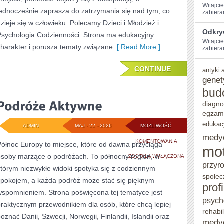
Witajci
jednocześnie zaprasza do zatrzymania się nad tym, co
zabiera
dzieje się w człowieku. Polecamy Dzieci i Młodzież i
Odkry
Psychologia Codzienności. Strona ma edukacyjny
Witajcie
charakter i porusza tematy związane
[ Read More ]
zabieram
CONTINUE
antyki
genet
bud
diagno
egzam
edukac
ADMIN
MAJ - 22 - 2026
MOŻLIWOŚĆ
medy
PODRÓŻE
KOMENTOWANIA
Północ Europy to miejsce, które od dawna przyciąga
mo
osoby marzące o podróżach. To północny region, w
AKTYWNE
ZOSTAŁA WYŁĄCZONA
przyr
którym niezwykłe widoki spotyka się z codziennym
społec
spokojem, a każda podróż może stać się pięknym
prof
wspomnieniem. Strona poświęcona tej tematyce jest
psych
praktycznym przewodnikiem dla osób, które chcą lepiej
rehabil
poznać Danii, Szwecji, Norwegii, Finlandii, Islandii oraz
medy