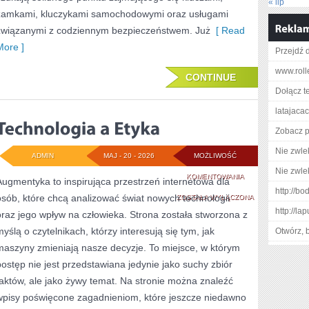
« lip
zamkami, kluczykami samochodowymi oraz usługami
związanymi z codziennym bezpieczeństwem. Już
[ Read
More ]
Przejdź 
www.roll
CONTINUE
Dołącz t
latajacac
Zobacz p
Nie zwlek
ADMIN
MAJ - 20 - 2026
MOŻLIWOŚĆ
Nie zwlek
TECHNOLOGIA
KOMENTOWANIA
Augmentyka to inspirująca przestrzeń internetowa dla
http://b
osób, które chcą analizować świat nowych technologii
A
ZOSTAŁA WYŁĄCZONA
http://la
oraz jego wpływ na człowieka. Strona została stworzona z
ETYKA
myślą o czytelnikach, którzy interesują się tym, jak
Otwórz, 
maszyny zmieniają nasze decyzje. To miejsce, w którym
postęp nie jest przedstawiana jedynie jako suchy zbiór
faktów, ale jako żywy temat. Na stronie można znaleźć
wpisy poświęcone zagadnieniom, które jeszcze niedawno