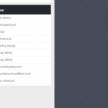
do strony
eticgdynia.pl
eraz
holera.pl
ełną wersję
aj, kliknij
aj, kliknij
odrumbluebay.com
puertaranchoutfitters.com
by zobaczyć