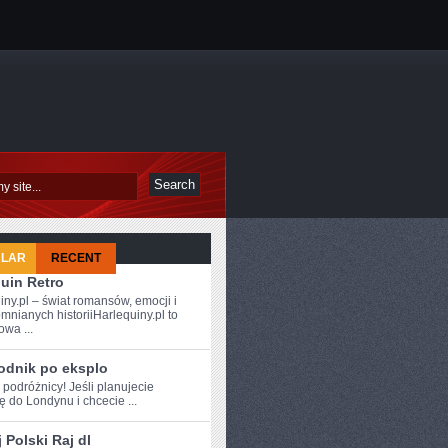
ULAR
RECENT
uin Retro
iny.pl – świat romansów, emocji i
mnianych historiiHarlequiny.pl to
owa ...
odnik po eksplo
 ⁤podróżnicy! Jeśli ‍planujecie
 do Londynu i chcecie ...
 Polski Raj dl