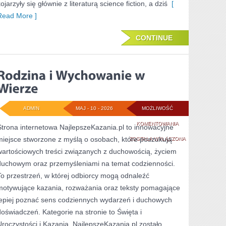
ojarzyły się głównie z literaturą science fiction, a dziś
[
Read More ]
CONTINUE
ADMIN
MAJ - 10 - 2026
MOŻLIWOŚĆ
RODZINA
KOMENTOWANIA
Strona internetowa NajlepszeKazania.pl to innowacyjne
miejsce stworzone z myślą o osobach, które poszukują
I
ZOSTAŁA WYŁĄCZONA
wartościowych treści związanych z duchowością, życiem
WYCHOWANIE
duchowym oraz przemyśleniami na temat codzienności.
W
To przestrzeń, w której odbiorcy mogą odnaleźć
WIERZE
motywujące kazania, rozważania oraz teksty pomagające
lepiej poznać sens codziennych wydarzeń i duchowych
doświadczeń. Kategorie na stronie to Święta i
Uroczystości i Kazania. NajlepszeKazania.pl zostało