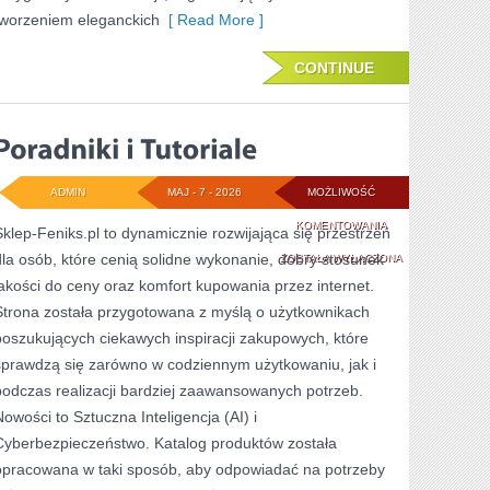
tworzeniem eleganckich
[ Read More ]
CONTINUE
ADMIN
MAJ - 7 - 2026
MOŻLIWOŚĆ
PORADNIKI
KOMENTOWANIA
Sklep-Feniks.pl to dynamicznie rozwijająca się przestrzeń
dla osób, które cenią solidne wykonanie, dobry stosunek
I
ZOSTAŁA WYŁĄCZONA
jakości do ceny oraz komfort kupowania przez internet.
TUTORIALE
Strona została przygotowana z myślą o użytkownikach
poszukujących ciekawych inspiracji zakupowych, które
sprawdzą się zarówno w codziennym użytkowaniu, jak i
podczas realizacji bardziej zaawansowanych potrzeb.
Nowości to Sztuczna Inteligencja (AI) i
Cyberbezpieczeństwo. Katalog produktów została
opracowana w taki sposób, aby odpowiadać na potrzeby