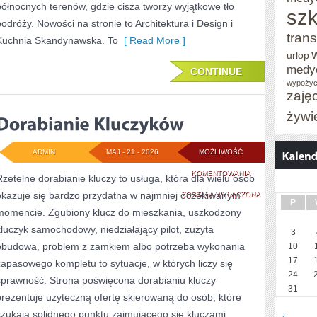
północnych terenów, gdzie cisza tworzy wyjątkowe tło
szk
podróży. Nowości na stronie to Architektura i Design i
trans
Kuchnia Skandynawska. To
[ Read More ]
urlop
medy
CONTINUE
wypożyc
zaję
żywi
ADMIN
MAJ - 21 - 2026
MOŻLIWOŚĆ
DORABIANIE
KOMENTOWANIA
Rzetelne dorabianie kluczy to usługa, która dla wielu osób
okazuje się bardzo przydatna w najmniej oczekiwanym
KLUCZYKÓW
ZOSTAŁA WYŁĄCZONA
P
momencie. Zgubiony klucz do mieszkania, uszkodzony
kluczyk samochodowy, niedziałający pilot, zużyta
3
obudowa, problem z zamkiem albo potrzeba wykonania
10
17
zapasowego kompletu to sytuacje, w których liczy się
24
sprawność. Strona poświęcona dorabianiu kluczy
31
prezentuje użyteczną ofertę skierowaną do osób, które
szukają solidnego punktu zajmującego się kluczami,