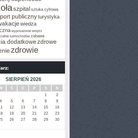
oła
szpital
sztuka cyfrowa
port publiczny
turystyka
wakacje
wiedza
czna
wyposażenie wnętrz
zabawa
zalnie samochodów
cia dodatkowe
zdrowe
zdrowie
enie
SIERPIEŃ 2026
W
Ś
C
P
S
N
1
2
4
5
6
7
8
9
11
12
13
14
15
16
18
19
20
21
22
23
25
26
27
28
29
30