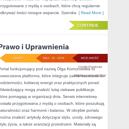
przygotowane z myślą o osobach, które chcą regularnie
odkrywać treści niosące wsparcie. Szeroka
[ Read More ]
CONTINUE
ADMIN
MAJ - 10 - 2026
MOŻLIWOŚĆ
PRAWO
KOMENTOWANIA
Portal funkcjonujący pod nazwą Olga Komorowska to
nowoczesna platforma, które integruje zainteresowanie do
I
ZOSTAŁA WYŁĄCZONA
codzienności, kobiecej energii oraz praktycznych porad.
UPRAWNIENIA
Odwiedzający mogą znaleźć tutaj ciekawe publikacje,
które pomagają w organizacji dnia. Serwis internetowy
została przygotowana z myślą o osobach, które poszukują
naturalności oraz harmonii i balansu. W obrębie portalu
można znaleźć artykuły dotyczące stylu, urody, zdrowego
stylu życia, a także aranżacji przestrzeni. Materiały są