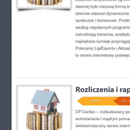
dawniej było niszową formą k
obecnie stanowi dynamicznie 
społeczne i biznesowe. Profes
według regularnych programó
zatrudniają trenerów, anality
największe turnieje przyciąga
Polecamy LigiEsportu i Aktual
to serwis internetowy poświę
ADMIN
LIP - 
CP Caritas – rozbudowany por
wolontariacie i mądrym poma
wielotematyczny serwis inte