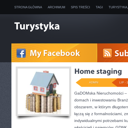
STRONA GŁÓWNA
ARCHIWUM
SPIS TREŚCI
TAGI
TURYSTYKA
ADMIN
LIP - 
GaDOMska Nieruchomości – w
domach i inwestowaniu Branż
obszarem, w którym długote
łączą się z formalnościami, 
indywidualnymi potrzebami ku
właścicieli i najemców. GDNK