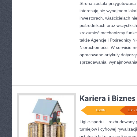
Strona została przygotowana 
interesują się wynajmem lokal
inwestorach, właścicielach n
pośrednikach oraz wszystkich 
zrozumieć mechanizmy funkc
także Agencje i Pośrednicy N
Nieruchomości. W serwisie m
opracowane artykuły dotyczą
sprzedawania, wynajmowani
ADMIN
LIP - 
Ligi e-sportu – rozbudowany 
turniejów i cyfrowej rywalizac
ostatnich lat przeszedł ogro