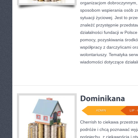
organizacjom dobroczynnym, 
sposobom wspierania osób zn
sytuacji życiowej. Jest to pr
znaleźć przystępnie przedst
działalności fundacji w Polsce
pomocy, pozyskiwania środkó
współpracy z darczyńcami o
wolontariuszy. Tematyka serw
wiadomości dotyczące działal
ADMIN
LIP - 
Cherrish to ciekawa przestrze
podróże i chcą poznawać wyj
pośpiechu, z ciekawością i o