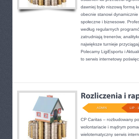
dawniej było niszową formą k
obecnie stanowi dynamicznie 
społeczne i biznesowe. Profes
według regularnych programó
zatrudniają trenerów, anality
największe turnieje przyciąga
Polecamy LigiEsportu i Aktual
to serwis internetowy poświę
ADMIN
LIP - 
CP Caritas – rozbudowany por
wolontariacie i mądrym poma
wielotematyczny serwis inte