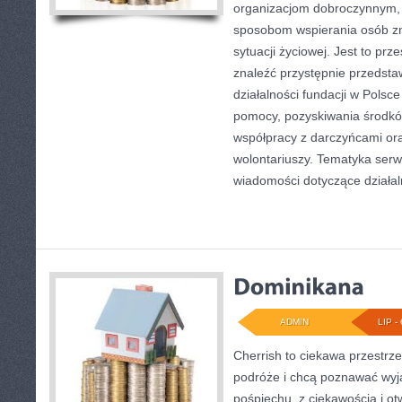
organizacjom dobroczynnym, 
sposobom wspierania osób zn
sytuacji życiowej. Jest to pr
znaleźć przystępnie przedst
działalności fundacji w Polsce
pomocy, pozyskiwania środkó
współpracy z darczyńcami o
wolontariuszy. Tematyka serw
wiadomości dotyczące działal
ADMIN
LIP - 
Cherrish to ciekawa przestrze
podróże i chcą poznawać wyj
pośpiechu, z ciekawością i o