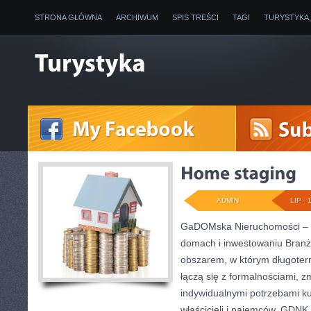
STRONA GŁÓWNA
ARCHIWUM
SPIS TREŚCI
TAGI
TURYSTYKA
ADMIN
LIP - 
GaDOMska Nieruchomości – w
domach i inwestowaniu Branż
obszarem, w którym długote
łączą się z formalnościami, 
indywidualnymi potrzebami ku
właścicieli i najemców. GDNK