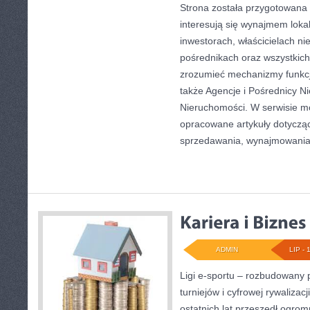
Strona została przygotowana 
interesują się wynajmem lokal
inwestorach, właścicielach n
pośrednikach oraz wszystkich 
zrozumieć mechanizmy funkc
także Agencje i Pośrednicy N
Nieruchomości. W serwisie m
opracowane artykuły dotyczą
sprzedawania, wynajmowani
ADMIN
LIP - 
Ligi e-sportu – rozbudowany 
turniejów i cyfrowej rywalizac
ostatnich lat przeszedł ogro