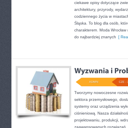
ciekawe opisy dotyczące zwiedz
architektury, przyrody, wydarz
codziennego życia w miastac
Śląska. To blog dla osób, któr
charakterem. Moda Wrocław n
do najbardziej znanych
[ Rea
ADMIN
CZE - 
Tworzymy nowoczesne rozwią
sektora przemysłowego, dosta
systemy oraz urządzenia wyko
ciśnieniową. Nasza działalnoś
projektowaniu, produkcji, wdr
zaawansowanych rozwiązań, k