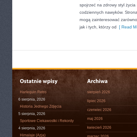
spojrzeć na zdrowy styl życia
codziennych nawyków. Strona
mogą zainteresować zarówno 
jak i tych, którzy od
[ Read Mo
Harlequin Retro
sierpień 2026
6 sierpnia, 2026
lipiec 2026
Historia Jednego Zdjęcia
czerwiec 2026
5 sierpnia, 2026
maj 2026
Sportowe Ciekawostki i Rekordy
kwiecień 2026
4 sierpnia, 2026
Himalaje (Azja)
marzec 2026