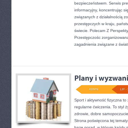
bezpieczeństwem. Serwis pre
informacyjny, koncentrując s
związanych z działalnością 
przestępczych w kraju, państ
świecie. Polecam Z Perspekty
Przestępczośc zorganizowana.
zagadnienia związane z świa
ADMIN
LIP - 
Sport i aktywność fizyczna to 
regularne ćwiczenia. To styl 
zdrowie, dobre samopoczucie
Strona poświęcona tej temat
bazę porad, w którym każdy 