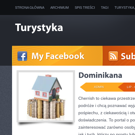
STRONA GŁÓWNA
ARCHIWUM
SPIS TREŚCI
TAGI
TURYSTYKA
ADMIN
LIP - 
Cherrish to ciekawa przestrze
podróże i chcą poznawać wyj
pośpiechu, z ciekawością i o
doświadczenia. To portal o p
zainteresować zarówno osoby p
jak i tych, którzy po prostu lu