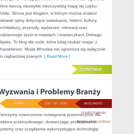
które tworzą niezwykle nieoczywistą mapę tej części
Polski. Strona jest blogiem, w którym można znaleźć
ciekawe opisy dotyczące zwiedzania, historii, kultury,
architektury, przyrody, wydarzeń, rekreacji oraz
codziennego życia w miastach i miasteczkach Dolnego
Śląska. To blog dla osób, które lubią szukać miejsc z
charakterem. Moda Wrocław nie ogranicza się wyłącznie
do najbardziej znanych
[ Read More ]
CONTINUE
ADMIN
CZE - 30 - 2026
MOŻLIWOŚĆ
WYZWANIA
KOMENTOWANIA
Tworzymy nowoczesne rozwiązania przeznaczone dla
sektora przemysłowego, dostarczając profesjonalne
I
ZOSTAŁA WYŁĄCZONA
systemy oraz urządzenia wykorzystujące technologię
PROBLEMY