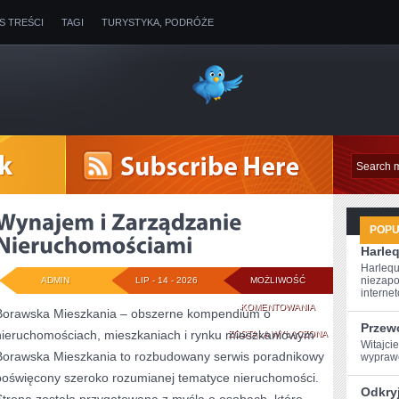
IS TREŚCI
TAGI
TURYSTYKA, PODRÓŻE
POP
Harleq
Harlequ
niezapo
ADMIN
LIP - 14 - 2026
MOŻLIWOŚĆ
internet
WYNAJEM
KOMENTOWANIA
Borawska Mieszkania – obszerne kompendium o
Przew
nieruchomościach, mieszkaniach i rynku mieszkaniowym
I
ZOSTAŁA WYŁĄCZONA
Witajcie
Borawska Mieszkania to rozbudowany serwis poradnikowy
wyprawę
ZARZĄDZANIE
poświęcony szeroko rozumianej tematyce nieruchomości.
NIERUCHOMOŚCIA
Odkryj