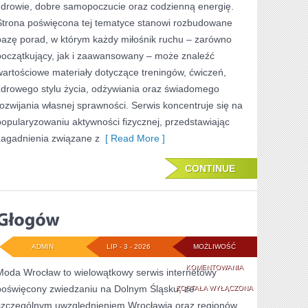
zdrowie, dobre samopoczucie oraz codzienną energię.
WYZWANIA
Strona poświęcona tej tematyce stanowi rozbudowane
TRENINGOWE
bazę porad, w którym każdy miłośnik ruchu – zarówno
początkujący, jak i zaawansowany – może znaleźć
wartościowe materiały dotyczące treningów, ćwiczeń,
zdrowego stylu życia, odżywiania oraz świadomego
rozwijania własnej sprawności. Serwis koncentruje się na
popularyzowaniu aktywności fizycznej, przedstawiając
zagadnienia związane z
[ Read More ]
CONTINUE
ADMIN
LIP - 3 - 2026
MOŻLIWOŚĆ
GŁOGÓW
KOMENTOWANIA
Moda Wrocław to wielowątkowy serwis internetowy
poświęcony zwiedzaniu na Dolnym Śląsku, ze
ZOSTAŁA WYŁĄCZONA
szczególnym uwzględnieniem Wrocławia oraz regionów,