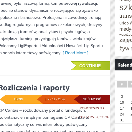
dawniej było niszową formą komputerowej rywalizacji,
szk
W
obecnie stanowi dynamicznie rozwijające się zjawisko
trans
E-
społeczne i biznesowe. Profesjonalni zawodnicy trenują
urlop
według regularnych programów szkoleniowych, drużyny
SPORCIE
medy
zatrudniają trenerów, analityków i psychologów, a
wypożyc
największe turnieje przyciągają fanów z wielu krajów.
zaję
Polecamy LigiEsportu i Aktualności i Nowości. LigiSportu
żywi
to serwis internetowy poświęcony
[ Read More ]
CONTINUE
P
3
ADMIN
LIP - 11 - 2026
MOŻLIWOŚĆ
10
ROZLICZENIA
KOMENTOWANIA
17
CP Caritas – rozbudowany portal o fundacjach,
24
wolontariacie i mądrym pomaganiu CP Caritas to
I
ZOSTAŁA WYŁĄCZONA
31
wielotematyczny serwis internetowy poświęcony
RAPORTY
organizacjom dobroczynnym, wolontariatowi oraz różnym