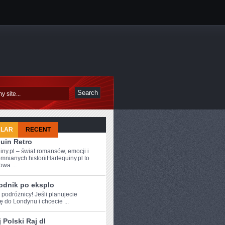
ULAR
RECENT
uin Retro
iny.pl – świat romansów, emocji i
mnianych historiiHarlequiny.pl to
owa ...
odnik po eksplo
 ⁤podróżnicy! Jeśli ‍planujecie
 do Londynu i chcecie ...
MI
 Polski Raj dl