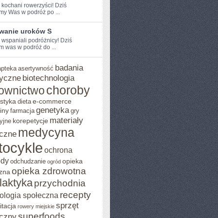
e kochani rowerzyści! Dziś
my Was w podróż po ...
wanie uroków S
 ⁢wspaniali podróżnicy! Dziś⁢
 was w‌ podróż ⁣do ...
badania
apteka
asertywność
yczne
biotechnologia
choroby
ownictwo
styka
e-commerce
dieta
genetyka
iny
farmacja
gry
materiały
korepetycje
yjne
medycyna
czne
tocykle
ochrona
ody
opieka
odchudzanie
ogród
opieka zdrowotna
zna
ilaktyka
przychodnia
recepty
ologia społeczna
sprzęt
itacja
rowery miejskie
superfoods
czny