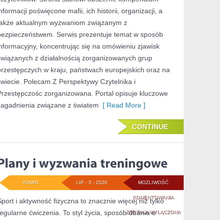
NIEWYJAŚNIONE
nformacji poświęcone mafii, ich historii, organizacji, a
SPRAWY
także aktualnym wyzwaniom związanym z
bezpieczeństwem. Serwis prezentuje temat w sposób
informacyjny, koncentrując się na omówieniu zjawisk
związanych z działalnością zorganizowanych grup
przestępczych w kraju, państwach europejskich oraz na
świecie. Polecam Z Perspektywy Czytelnika i
Przestępczośc zorganizowana. Portal opisuje kluczowe
zagadnienia związane z światem
[ Read More ]
CONTINUE
ADMIN
LIP - 3 - 2026
MOŻLIWOŚĆ
PLANY
KOMENTOWANIA
Sport i aktywność fizyczna to znacznie więcej niż tylko
regularne ćwiczenia. To styl życia, sposób dbania o
I
ZOSTAŁA WYŁĄCZONA