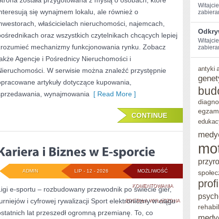
Strona została przygotowana z myślą o osobach, które
Witajci
interesują się wynajmem lokalu, ale również o
zabiera
inwestorach, właścicielach nieruchomości, najemcach,
Odkry
pośrednikach oraz wszystkich czytelnikach chcących lepiej
Witajcie
zrozumieć mechanizmy funkcjonowania rynku. Zobacz
zabieram
także Agencje i Pośrednicy Nieruchomości i
antyki
Nieruchomości. W serwisie można znaleźć przystępnie
genet
opracowane artykuły dotyczące kupowania,
bud
sprzedawania, wynajmowania
[ Read More ]
diagno
egzam
CONTINUE
edukac
medy
mo
przyr
ADMIN
LIP - 12 - 2026
MOŻLIWOŚĆ
społec
prof
KARIERA
KOMENTOWANIA
Ligi e-sportu – rozbudowany przewodnik po świecie gier,
psych
turniejów i cyfrowej rywalizacji Sport elektroniczny w ciągu
I
ZOSTAŁA WYŁĄCZONA
rehabil
ostatnich lat przeszedł ogromną przemianę. To, co
BIZNES
medy