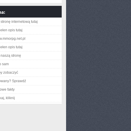
stronę internetową tutaj
ełen opis tutaj
ww.mmorpg.net.pl
ełen opis tutaj
naszą stronę
o sam
by zobaczyć
gowany? Sprawdź
owe fakty
aj, kliknij