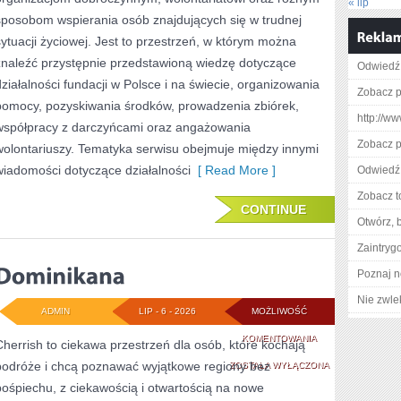
« lip
sposobom wspierania osób znajdujących się w trudnej
sytuacji życiowej. Jest to przestrzeń, w którym można
znaleźć przystępnie przedstawioną wiedzę dotyczące
Odwiedź 
działalności fundacji w Polsce i na świecie, organizowania
Zobacz p
pomocy, pozyskiwania środków, prowadzenia zbiórek,
http://w
współpracy z darczyńcami oraz angażowania
Zobacz p
wolontariuszy. Tematyka serwisu obejmuje między innymi
wiadomości dotyczące działalności
[ Read More ]
Odwiedź 
Zobacz t
CONTINUE
Otwórz, 
Zaintry
Poznaj n
Nie zwlek
ADMIN
LIP - 6 - 2026
MOŻLIWOŚĆ
DOMINIKANA
KOMENTOWANIA
Cherrish to ciekawa przestrzeń dla osób, które kochają
podróże i chcą poznawać wyjątkowe regiony bez
ZOSTAŁA WYŁĄCZONA
pośpiechu, z ciekawością i otwartością na nowe