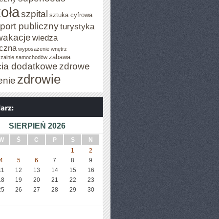
oła
szpital
sztuka cyfrowa
port publiczny
turystyka
wakacje
wiedza
czna
wyposażenie wnętrz
zabawa
zalnie samochodów
cia dodatkowe
zdrowe
zdrowie
enie
SIERPIEŃ 2026
W
Ś
C
P
S
N
1
2
4
5
6
7
8
9
11
12
13
14
15
16
18
19
20
21
22
23
25
26
27
28
29
30