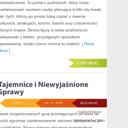
doświadczenia. To portal o podróżach, który może
zainteresować zarówno osoby planujące krótki city break,
ak i tych, którzy po prostu lubią czytać o świecie,
kulturach, atrakcjach, kuchni, historii oraz codzienności
różnych krajów. Strona łączy w sobie podróżnicze
ciekawostki z lekkim, przystępnym sposobem
opowiadania, dzięki czemu można tu znaleźć
[ Read
More ]
CONTINUE
ADMIN
LIP - 4 - 2026
MOŻLIWOŚĆ
TAJEMNICE
KOMENTOWANIA
Świat zorganizowanych grup przestępczych od wielu lat
budzi ogromne zainteresowanie zarówno specjalistów, jak
I
ZOSTAŁA WYŁĄCZONA
i czytelników. Strona stanowi obszerne kompendium