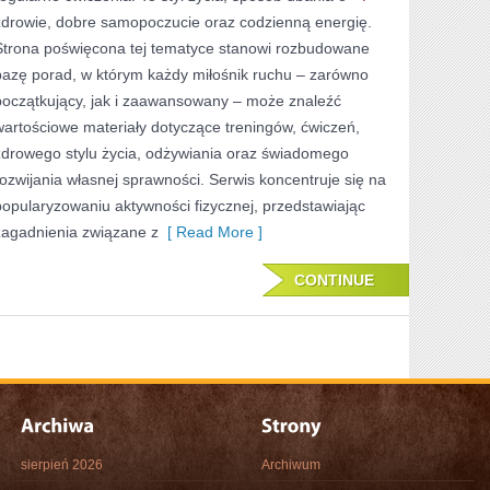
zdrowie, dobre samopoczucie oraz codzienną energię.
WYZWANIA
Strona poświęcona tej tematyce stanowi rozbudowane
TRENINGOWE
bazę porad, w którym każdy miłośnik ruchu – zarówno
początkujący, jak i zaawansowany – może znaleźć
wartościowe materiały dotyczące treningów, ćwiczeń,
zdrowego stylu życia, odżywiania oraz świadomego
rozwijania własnej sprawności. Serwis koncentruje się na
popularyzowaniu aktywności fizycznej, przedstawiając
zagadnienia związane z
[ Read More ]
CONTINUE
sierpień 2026
Archiwum