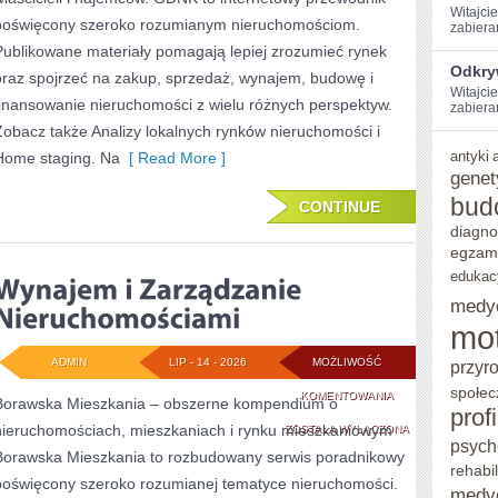
Witajci
poświęcony szeroko rozumianym nieruchomościom.
zabiera
Publikowane materiały pomagają lepiej zrozumieć rynek
Odkry
oraz spojrzeć na zakup, sprzedaż, wynajem, budowę i
Witajcie
finansowanie nieruchomości z wielu różnych perspektyw.
zabieram
Zobacz także Analizy lokalnych rynków nieruchomości i
antyki
Home staging. Na
[ Read More ]
genet
bud
CONTINUE
diagno
egzam
edukac
medy
mo
ADMIN
LIP - 14 - 2026
MOŻLIWOŚĆ
przyr
społec
WYNAJEM
KOMENTOWANIA
Borawska Mieszkania – obszerne kompendium o
prof
nieruchomościach, mieszkaniach i rynku mieszkaniowym
I
ZOSTAŁA WYŁĄCZONA
psych
Borawska Mieszkania to rozbudowany serwis poradnikowy
ZARZĄDZANIE
rehabil
poświęcony szeroko rozumianej tematyce nieruchomości.
medy
NIERUCHOMOŚCIA