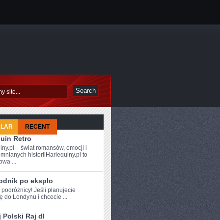
ULAR
RECENT
uin Retro
iny.pl – świat romansów, emocji i
mnianych historiiHarlequiny.pl to
owa ...
odnik po eksplo
 ⁤podróżnicy! Jeśli ‍planujecie
 do Londynu i chcecie ...
 Polski Raj dl