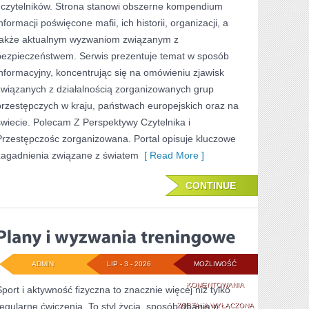
i czytelników. Strona stanowi obszerne kompendium
NIEWYJAŚNIONE
nformacji poświęcone mafii, ich historii, organizacji, a
SPRAWY
także aktualnym wyzwaniom związanym z
bezpieczeństwem. Serwis prezentuje temat w sposób
informacyjny, koncentrując się na omówieniu zjawisk
związanych z działalnością zorganizowanych grup
przestępczych w kraju, państwach europejskich oraz na
świecie. Polecam Z Perspektywy Czytelnika i
Przestępczośc zorganizowana. Portal opisuje kluczowe
zagadnienia związane z światem
[ Read More ]
CONTINUE
ADMIN
LIP - 3 - 2026
MOŻLIWOŚĆ
PLANY
KOMENTOWANIA
Sport i aktywność fizyczna to znacznie więcej niż tylko
regularne ćwiczenia. To styl życia, sposób dbania o
I
ZOSTAŁA WYŁĄCZONA