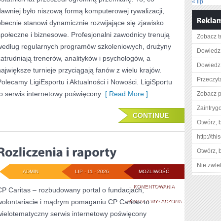
BIZNES
« lip
dawniej było niszową formą komputerowej rywalizacji,
W
obecnie stanowi dynamicznie rozwijające się zjawisko
E-
społeczne i biznesowe. Profesjonalni zawodnicy trenują
Zobacz t
według regularnych programów szkoleniowych, drużyny
SPORCIE
Dowiedz 
zatrudniają trenerów, analityków i psychologów, a
Dowiedz s
największe turnieje przyciągają fanów z wielu krajów.
Przeczyt
Polecamy LigiEsportu i Aktualności i Nowości. LigiSportu
to serwis internetowy poświęcony
[ Read More ]
Zobacz pe
Zaintry
CONTINUE
Otwórz, 
http://th
Otwórz, 
Nie zwlek
ADMIN
LIP - 11 - 2026
MOŻLIWOŚĆ
ROZLICZENIA
KOMENTOWANIA
CP Caritas – rozbudowany portal o fundacjach,
wolontariacie i mądrym pomaganiu CP Caritas to
I
ZOSTAŁA WYŁĄCZONA
wielotematyczny serwis internetowy poświęcony
RAPORTY