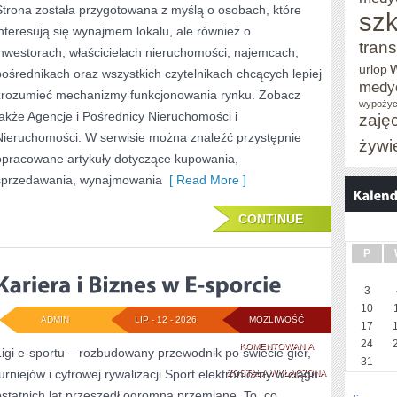
Strona została przygotowana z myślą o osobach, które
szk
interesują się wynajmem lokalu, ale również o
trans
inwestorach, właścicielach nieruchomości, najemcach,
urlop
pośrednikach oraz wszystkich czytelnikach chcących lepiej
medy
zrozumieć mechanizmy funkcjonowania rynku. Zobacz
wypożyc
także Agencje i Pośrednicy Nieruchomości i
zaję
Nieruchomości. W serwisie można znaleźć przystępnie
żywi
opracowane artykuły dotyczące kupowania,
sprzedawania, wynajmowania
[ Read More ]
CONTINUE
P
3
10
ADMIN
LIP - 12 - 2026
MOŻLIWOŚĆ
17
24
KARIERA
KOMENTOWANIA
Ligi e-sportu – rozbudowany przewodnik po świecie gier,
31
turniejów i cyfrowej rywalizacji Sport elektroniczny w ciągu
I
ZOSTAŁA WYŁĄCZONA
ostatnich lat przeszedł ogromną przemianę. To, co