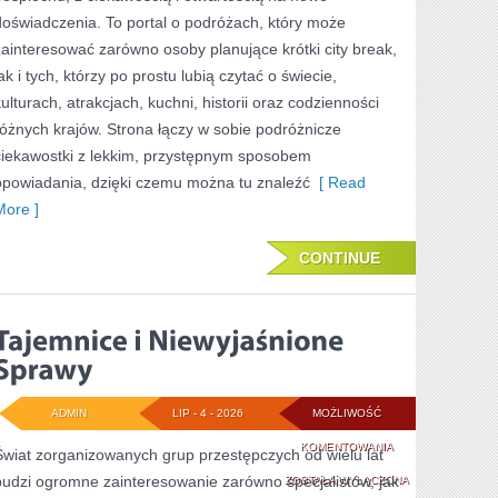
doświadczenia. To portal o podróżach, który może
zainteresować zarówno osoby planujące krótki city break,
ak i tych, którzy po prostu lubią czytać o świecie,
kulturach, atrakcjach, kuchni, historii oraz codzienności
różnych krajów. Strona łączy w sobie podróżnicze
ciekawostki z lekkim, przystępnym sposobem
opowiadania, dzięki czemu można tu znaleźć
[ Read
More ]
CONTINUE
ADMIN
LIP - 4 - 2026
MOŻLIWOŚĆ
TAJEMNICE
KOMENTOWANIA
Świat zorganizowanych grup przestępczych od wielu lat
budzi ogromne zainteresowanie zarówno specjalistów, jak
I
ZOSTAŁA WYŁĄCZONA