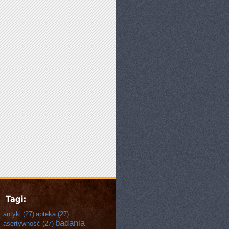
antyki
(27)
apteka
(27)
badania
asertywność
(27)