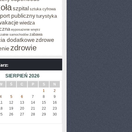
oła
szpital
sztuka cyfrowa
port publiczny
turystyka
wakacje
wiedza
czna
wyposażenie wnętrz
zabawa
zalnie samochodów
cia dodatkowe
zdrowe
zdrowie
enie
SIERPIEŃ 2026
W
Ś
C
P
S
N
1
2
4
5
6
7
8
9
11
12
13
14
15
16
18
19
20
21
22
23
25
26
27
28
29
30