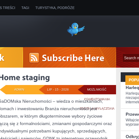
IS TREŚCI
TAGI
TURYSTYKA, PODRÓŻE
POP
Harleq
ADMIN
LIP - 15 - 2026
MOŻLIWOŚĆ
Harlequ
niezapo
HOME
KOMENTOWANIA
GaDOMska Nieruchomości – wiedza o mieszkaniach,
internet
domach i inwestowaniu Branża nieruchomości jest
STAGING
ZOSTAŁA WYŁĄCZONA
Przew
obszarem, w którym długoterminowe wybory życiowe
Witajcie
łączą się z formalnościami, zmianami gospodarczymi oraz
wyprawę
indywidualnymi potrzebami kupujących, sprzedających,
Odkryj
właścicieli i najemców. GDNK to internetowy przewodnik