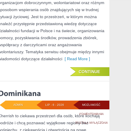
organizacjom dobroczynnym, wolontariatowi oraz różnym
sposobom wspierania osób znajdujących się w trudnej
sytuacji życiowej. Jest to przestrzeń, w którym można
znaleźć przystępnie przedstawioną wiedzę dotyczące
działalności fundacji w Polsce i na świecie, organizowania
pomocy, pozyskiwania środków, prowadzenia zbiórek,
współpracy z darczyńcami oraz angażowania
wolontariuszy. Tematyka serwisu obejmuje między innymi
wiadomości dotyczące działalności
[ Read More ]
CONTINUE
ADMIN
LIP - 6 - 2026
MOŻLIWOŚĆ
DOMINIKANA
KOMENTOWANIA
Cherrish to ciekawa przestrzeń dla osób, które kochają
podróże i chcą poznawać wyjątkowe regiony bez
ZOSTAŁA WYŁĄCZONA
pośpiechu, z ciekawością i otwartością na nowe