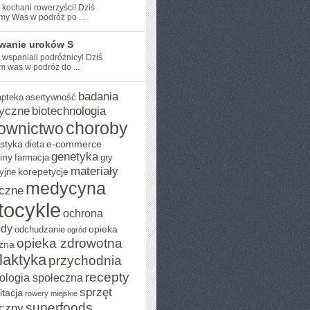
e kochani rowerzyści! Dziś
my Was w podróż po ...
wanie uroków S
 ⁢wspaniali podróżnicy! Dziś⁢
 was w‌ podróż ⁣do ...
badania
apteka
asertywność
yczne
biotechnologia
choroby
ownictwo
styka
e-commerce
dieta
genetyka
iny
farmacja
gry
materiały
korepetycje
yjne
medycyna
czne
tocykle
ochrona
ody
opieka
odchudzanie
ogród
opieka zdrowotna
zna
ilaktyka
przychodnia
recepty
ologia społeczna
sprzęt
itacja
rowery miejskie
superfoods
czny
MI