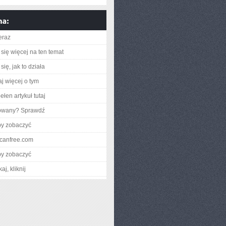
eraz
się więcej na ten temat
ię, jak to działa
aj więcej o tym
łen artykuł tutaj
gowany? Sprawdź
by zobaczyć
iscanfree.com
by zobaczyć
aj, kliknij