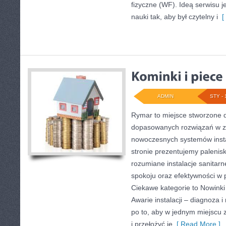
fizyczne (WF). Ideą serwisu 
nauki tak, aby był czytelny i
[ 
ADMIN
STY - 
Rymar to miejsce stworzone d
dopasowanych rozwiązań w z
nowoczesnych systemów insta
stronie prezentujemy palenisk
rozumiane instalacje sanitarn
spokoju oraz efektywności w p
Ciekawe kategorie to Nowinki 
Awarie instalacji – diagnoza i
po to, aby w jednym miejscu
i przełożyć je
[ Read More ]