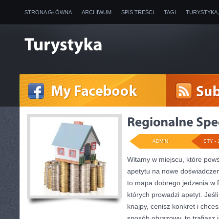
STRONA GŁÓWNA
ARCHIWUM
SPIS TREŚCI
TAGI
TURYSTYKA
ADMIN
STY - 
Witamy w miejscu, które pows
apetytu na nowe doświadczen
to mapa dobrego jedzenia w 
których prowadzi apetyt. Jeś
knajpy, cenisz konkret i chce
sposób obrazowy, to trafiasz 