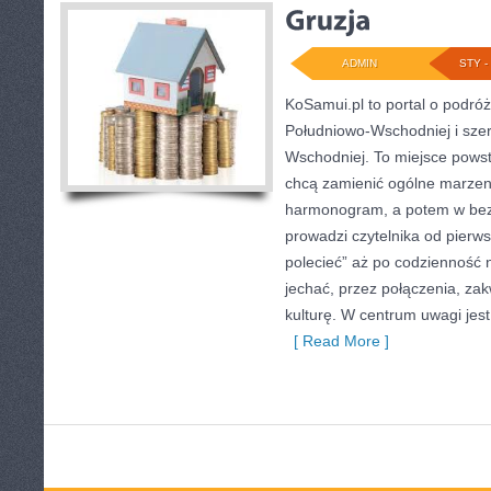
ADMIN
STY - 
KoSamui.pl to portal o podróża
Południowo-Wschodniej i szer
Wschodniej. To miejsce powst
chcą zamienić ogólne marzeni
harmonogram, a potem w bez
prowadzi czytelnika od pierw
polecieć” aż po codzienność n
jechać, przez połączenia, zak
kulturę. W centrum uwagi jes
[ Read More ]