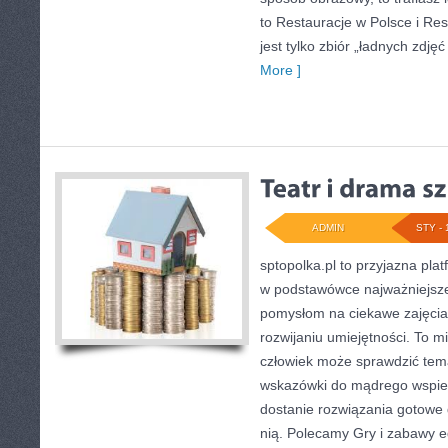
to Restauracje w Polsce i Res
jest tylko zbiór „ładnych zdjęć
More ]
ADMIN
STY - 
sptopolka.pl to przyjazna pl
w podstawówce najważniejsze
pomysłom na ciekawe zajęci
rozwijaniu umiejętności. To m
człowiek może sprawdzić tema
wskazówki do mądrego wspie
dostanie rozwiązania gotowe d
nią. Polecamy Gry i zabawy 