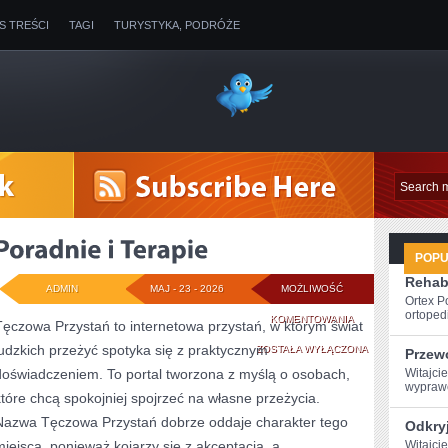
IS TREŚCI
TAGI
TURYSTYKA, PODRÓŻE
POP
Rehabi
ADMIN
MAJ - 23 - 2026
MOŻLIWOŚĆ
Ortex P
ortopedi
PORADNIE
KOMENTOWANIA
Tęczowa Przystań to internetowa przystań, w którym świat
ludzkich przeżyć spotyka się z praktycznym
I
ZOSTAŁA WYŁĄCZONA
Przew
doświadczeniem. To portal tworzona z myślą o osobach,
Witajcie
TERAPIE
wyprawę
które chcą spokojniej spojrzeć na własne przeżycia.
Nazwa Tęczowa Przystań dobrze oddaje charakter tego
Odkryj
miejsca, ponieważ kojarzy się z akceptacją, a
Witajci