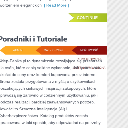
tworzeniem eleganckich
[ Read More ]
CONTINUE
ADMIN
MAJ - 7 - 2026
MOŻLIWOŚĆ
PORADNIKI
KOMENTOWANIA
Sklep-Feniks.pl to dynamicznie rozwijająca się przestrzeń
dla osób, które cenią solidne wykonanie, dobry stosunek
I
ZOSTAŁA WYŁĄCZONA
jakości do ceny oraz komfort kupowania przez internet.
TUTORIALE
Strona została przygotowana z myślą o użytkownikach
poszukujących ciekawych inspiracji zakupowych, które
sprawdzą się zarówno w codziennym użytkowaniu, jak i
podczas realizacji bardziej zaawansowanych potrzeb.
Nowości to Sztuczna Inteligencja (AI) i
Cyberbezpieczeństwo. Katalog produktów została
opracowana w taki sposób, aby odpowiadać na potrzeby