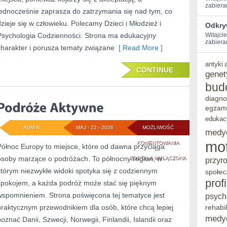
zabiera
jednocześnie zaprasza do zatrzymania się nad tym, co
dzieje się w człowieku. Polecamy Dzieci i Młodzież i
Odkry
Psychologia Codzienności. Strona ma edukacyjny
Witajcie
zabieram
charakter i porusza tematy związane
[ Read More ]
antyki
CONTINUE
genet
bud
diagno
egzam
edukac
ADMIN
MAJ - 22 - 2026
MOŻLIWOŚĆ
medy
mo
PODRÓŻE
KOMENTOWANIA
Północ Europy to miejsce, które od dawna przyciąga
osoby marzące o podróżach. To północny region, w
AKTYWNE
ZOSTAŁA WYŁĄCZONA
przyr
którym niezwykłe widoki spotyka się z codziennym
społec
prof
spokojem, a każda podróż może stać się pięknym
wspomnieniem. Strona poświęcona tej tematyce jest
psych
praktycznym przewodnikiem dla osób, które chcą lepiej
rehabil
medy
poznać Danii, Szwecji, Norwegii, Finlandii, Islandii oraz