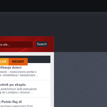
ULAR
RECENT
litacja dzieci
oland – nowoczesny portal o
i, rehabilitacji i świadomym ...
odnik po eksplo
 ⁤podróżnicy! Jeśli ‍planujecie
 do Londynu i chcecie ...
 Polski Raj dl
e kochani rowerzyści! Dziś