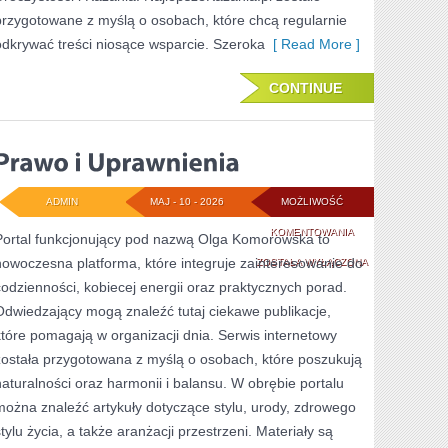
przygotowane z myślą o osobach, które chcą regularnie
odkrywać treści niosące wsparcie. Szeroka
[ Read More ]
CONTINUE
ADMIN
MAJ - 10 - 2026
MOŻLIWOŚĆ
PRAWO
KOMENTOWANIA
Portal funkcjonujący pod nazwą Olga Komorowska to
nowoczesna platforma, które integruje zainteresowanie do
I
ZOSTAŁA WYŁĄCZONA
codzienności, kobiecej energii oraz praktycznych porad.
UPRAWNIENIA
Odwiedzający mogą znaleźć tutaj ciekawe publikacje,
które pomagają w organizacji dnia. Serwis internetowy
została przygotowana z myślą o osobach, które poszukują
naturalności oraz harmonii i balansu. W obrębie portalu
można znaleźć artykuły dotyczące stylu, urody, zdrowego
stylu życia, a także aranżacji przestrzeni. Materiały są