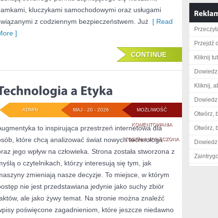
zamkami, kluczykami samochodowymi oraz usługami
związanymi z codziennym bezpieczeństwem. Już
[ Read
Przeczyta
More ]
Przejdź d
CONTINUE
Kliknij tu
Dowiedz 
Kliknij, 
Dowiedz 
ADMIN
MAJ - 20 - 2026
MOŻLIWOŚĆ
Otwórz, 
TECHNOLOGIA
KOMENTOWANIA
Augmentyka to inspirująca przestrzeń internetowa dla
Otwórz, 
osób, które chcą analizować świat nowych technologii
A
ZOSTAŁA WYŁĄCZONA
Dowiedz 
oraz jego wpływ na człowieka. Strona została stworzona z
ETYKA
Zaintry
myślą o czytelnikach, którzy interesują się tym, jak
maszyny zmieniają nasze decyzje. To miejsce, w którym
postęp nie jest przedstawiana jedynie jako suchy zbiór
faktów, ale jako żywy temat. Na stronie można znaleźć
wpisy poświęcone zagadnieniom, które jeszcze niedawno