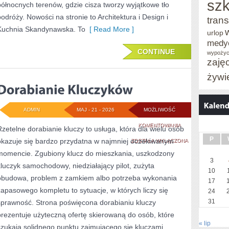
szk
północnych terenów, gdzie cisza tworzy wyjątkowe tło
podróży. Nowości na stronie to Architektura i Design i
trans
Kuchnia Skandynawska. To
[ Read More ]
urlop
medy
CONTINUE
wypożyc
zaję
żywi
ADMIN
MAJ - 21 - 2026
MOŻLIWOŚĆ
DORABIANIE
KOMENTOWANIA
Rzetelne dorabianie kluczy to usługa, która dla wielu osób
P
okazuje się bardzo przydatna w najmniej oczekiwanym
KLUCZYKÓW
ZOSTAŁA WYŁĄCZONA
momencie. Zgubiony klucz do mieszkania, uszkodzony
3
kluczyk samochodowy, niedziałający pilot, zużyta
10
obudowa, problem z zamkiem albo potrzeba wykonania
17
zapasowego kompletu to sytuacje, w których liczy się
24
31
sprawność. Strona poświęcona dorabianiu kluczy
prezentuje użyteczną ofertę skierowaną do osób, które
« lip
szukają solidnego punktu zajmującego się kluczami,