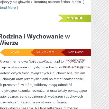
ojarzyły się głównie z literaturą science fiction, a dziś
[
Read More ]
CONTINUE
ADMIN
MAJ - 10 - 2026
MOŻLIWOŚĆ
RODZINA
KOMENTOWANIA
Strona internetowa NajlepszeKazania.pl to innowacyjne
miejsce stworzone z myślą o osobach, które poszukują
I
ZOSTAŁA WYŁĄCZONA
wartościowych treści związanych z duchowością, życiem
WYCHOWANIE
duchowym oraz przemyśleniami na temat codzienności.
W
To przestrzeń, w której odbiorcy mogą odnaleźć
WIERZE
motywujące kazania, rozważania oraz teksty pomagające
lepiej poznać sens codziennych wydarzeń i duchowych
doświadczeń. Kategorie na stronie to Święta i
Uroczystości i Kazania. NajlepszeKazania.pl zostało