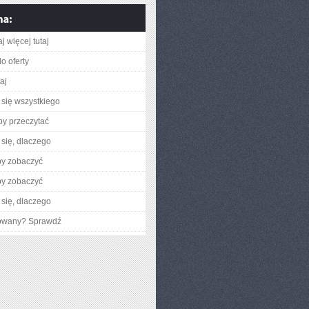
j więcej tutaj
o oferty
taj
się wszystkiego
aby przeczytać
się, dlaczego
by zobaczyć
by zobaczyć
się, dlaczego
gowany? Sprawdź