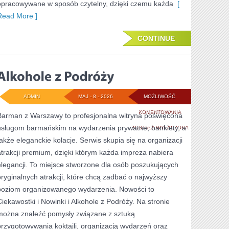
opracowywane w sposób czytelny, dzięki czemu każda
[
Read More ]
CONTINUE
ADMIN
MAJ - 8 - 2026
MOŻLIWOŚĆ
ALKOHOLE
KOMENTOWANIA
Barman z Warszawy to profesjonalna witryna poświęcona
usługom barmańskim na wydarzenia prywatne, bankiety, a
Z
ZOSTAŁA WYŁĄCZONA
także eleganckie kolacje. Serwis skupia się na organizacji
PODRÓŻY
atrakcji premium, dzięki którym każda impreza nabiera
elegancji. To miejsce stworzone dla osób poszukujących
oryginalnych atrakcji, które chcą zadbać o najwyższy
poziom organizowanego wydarzenia. Nowości to
Ciekawostki i Nowinki i Alkohole z Podróży. Na stronie
można znaleźć pomysły związane z sztuką
przygotowywania koktajli, organizacją wydarzeń oraz