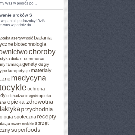
my Was w podróż po ...
wanie uroków S
 ⁢wspaniali podróżnicy! Dziś⁢
 was w‌ podróż ⁣do ...
badania
apteka
asertywność
yczne
biotechnologia
choroby
ownictwo
styka
e-commerce
dieta
genetyka
iny
farmacja
gry
materiały
korepetycje
yjne
medycyna
czne
tocykle
ochrona
ody
opieka
odchudzanie
ogród
opieka zdrowotna
zna
ilaktyka
przychodnia
recepty
ologia społeczna
sprzęt
itacja
rowery miejskie
superfoods
czny