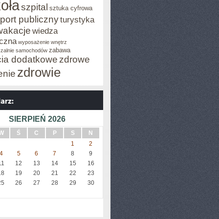
oła
szpital
sztuka cyfrowa
port publiczny
turystyka
wakacje
wiedza
czna
wyposażenie wnętrz
zabawa
zalnie samochodów
cia dodatkowe
zdrowe
zdrowie
enie
SIERPIEŃ 2026
W
Ś
C
P
S
N
1
2
4
5
6
7
8
9
11
12
13
14
15
16
18
19
20
21
22
23
25
26
27
28
29
30