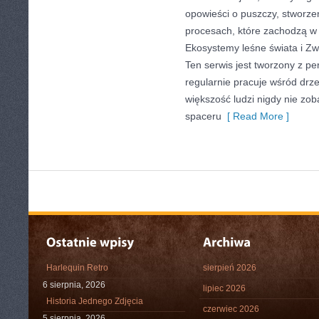
opowieści o puszczy, stworze
procesach, które zachodzą w 
Ekosystemy leśne świata i Zw
Ten serwis jest tworzony z pe
regularnie pracuje wśród drz
większość ludzi nigdy nie zo
spaceru
[ Read More ]
Harlequin Retro
sierpień 2026
6 sierpnia, 2026
lipiec 2026
Historia Jednego Zdjęcia
czerwiec 2026
5 sierpnia, 2026