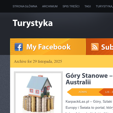
STRONA GŁÓWNA
ARCHIWUM
SPIS TREŚCI
TAGI
TURYSTYKA
Archive for 29 listopada, 2025
ADMIN
LIS - 
KarpackiLas.pl – Góry, Szlaki
Europy i Świata to portal, któ