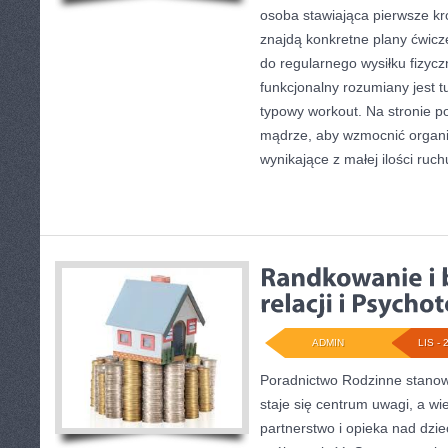
osoba stawiająca pierwsze kr
znajdą konkretne plany ćwic
do regularnego wysiłku fizycz
funkcjonalny rozumiany jest tut
typowy workout. Na stronie p
mądrze, aby wzmocnić organi
wynikające z małej ilości ruch
ADMIN
LIS - 
Poradnictwo Rodzinne stanowi
staje się centrum uwagi, a wi
partnerstwo i opieka nad dzie