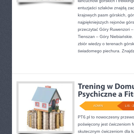
łańcuchów górskich i trekking
entuzjaści szlaków znajdą za
krajowych pasm górskich, gó
najpiękniejszych rejonów górs
przeczytać Góry Ruwenzori –
Tienszan – Góry Niebiańskie.
zbiór wiedzy o terenach górs
świadomego piechura. Znajdz
ADMIN
LIS - 
PT6.pl to nowoczesny przewodn
poświęcony jest ćwiczeniom 
skutecznym ćwiczeniom dla ka