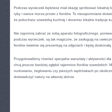
Podczas ⁢wycieczek ⁢będziesz miał ⁢okazję spróbować lokalnej k
ryby⁤ i owoce morza⁣ prosto z fiordów. To niezapomniane doś
że pokochasz szwedzką kuchnię ⁤i docenisz lokalne ⁤tradycje ku
Nie zapomnij zabrać ze sobą aparatu ‌fotograficznego, poniew
podczas wycieczek, są‌ tak magiczne, że zasługują na uwieczni
fiordów świetnie się prezentują na zdjęciach ​i będą doskonał
Przygotowaliśmy również specjalne warsztaty i aktywności dla 
chcą jeszcze ​bardziej zgłębić tajemnice fiordów szwedzkich. ‍
nurkowaniu,‌ żeglowaniu czy​ pieszych ​wędrówkach po okolicz
doświadczyć natury na własnej skórze.