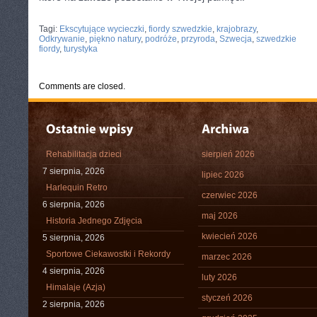
CATEGORIES:
TURYSTYKA, PODRÓŻE
Tagi:
Ekscytujące wycieczki
,
fiordy szwedzkie
,
krajobrazy
,
Odkrywanie
,
piękno natury
,
podróże
,
przyroda
,
Szwecja
,
szwedzkie
fiordy
,
turystyka
Comments are closed.
Rehabilitacja dzieci
sierpień 2026
7 sierpnia, 2026
lipiec 2026
Harlequin Retro
czerwiec 2026
6 sierpnia, 2026
maj 2026
Historia Jednego Zdjęcia
kwiecień 2026
5 sierpnia, 2026
Sportowe Ciekawostki i Rekordy
marzec 2026
4 sierpnia, 2026
luty 2026
Himalaje (Azja)
styczeń 2026
2 sierpnia, 2026