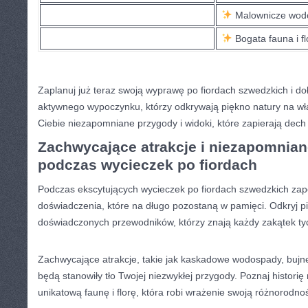
Malownicze wod
⁢ Bogata fauna i f
Zaplanuj już⁣ teraz swoją wyprawę po fiordach⁣ szwedzkich i d
aktywnego wypoczynku, ‍którzy ⁣odkrywają piękno natury na wła
Ciebie niezapomniane przygody i widoki, ‍które zapierają‍ dech ‌
Zachwycające atrakcje‌ i niezapomnian
podczas wycieczek po⁢ fiordach
Podczas ekscytujących wycieczek po fiordach szwedzkich‍ z
doświadczenia, które na długo⁢ pozostaną w pamięci. Odkryj pi
doświadczonych przewodników, którzy ‍znają każdy ​zakątek‌ ty
Zachwycające atrakcje, takie jak kaskadowe wodospady, bujne 
będą stanowiły tło Twojej niezwykłej ‍przygody. Poznaj historię
unikatową faunę ‍i florę, ⁢która‌ robi wrażenie swoją⁣ różnorodno