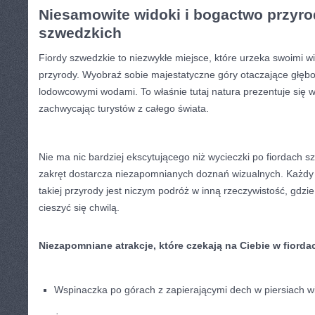
Niesamowite widoki i bogactwo przyrod
szwedzkich
Fiordy szwedzkie to niezwykłe​ miejsce, które urzeka swoimi 
przyrody. Wyobraź sobie majestatyczne góry otaczające głęb
lodowcowymi wodami. To właśnie tutaj natura prezentuje ‍się ‌w‌
zachwycając turystów z całego świata.
Nie ma nic bardziej‌ ekscytującego ⁢niż wycieczki⁣ po fiordach s
zakręt dostarcza niezapomnianych doznań wizualnych. Każdy
takiej przyrody jest niczym podróż w inną rzeczywistość, gdzi
cieszyć się ⁣chwilą.
Niezapomniane⁢ atrakcje, ⁢które⁤ czekają na ​Ciebie w fiord
Wspinaczka po górach ‌z‍ zapierającymi dech w ⁢piersiach w