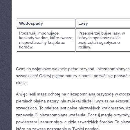
Wodospady
Lasy
Podziwiaj ⁢imponujące
Przemierzaj bujne lasy,⁣ w
kaskady wodne, które tworzą
⁢których spotkasz ‌dzikie ​
niepowtarzalny krajobraz
zwierzęta ⁤i​ egzotyczne ​
⁤fiordów.
rośliny.
Czas‌ na⁤ wyjątkowe⁤ wakacje​ pełne przygód i niezapomnianyc
szwedzkich! Odkryj⁣ piękno⁢ natury z ​nami i pozwól się porwać
okolic.
A więc jeśli‌ masz ochotę⁣ na niezapomnianą przygodę w⁢ otoc
piersiach ‌piękna natury, nie zwlekaj dłużej i wyrusz na ekscyt
szwedzkich. To miejsce jest pełne ​niezwykłych krajobrazów, dziki
zapewnią ⁤Ci niezapomniane wrażenia. Poczuj magię ⁢przyrody,
powietrzem ​i zanurz się ⁣w cudzie ‍szwedzkich fiordów. To ni
które na​ zawsze pozostanie w Twojej⁢ pamięci.