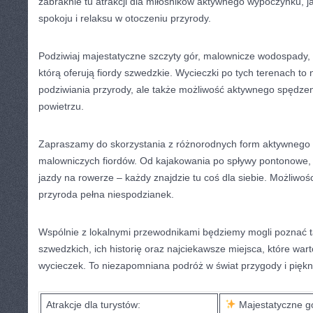
⁤zabraknie tu atrakcji​ dla miłośników aktywnego wypoczynku, 
spokoju i ⁢relaksu w⁤ otoczeniu przyrody.
Podziwiaj ⁢majestatyczne szczyty gór, malownicze wodospady, or
którą oferują⁢ fiordy szwedzkie. Wycieczki po tych terenach to n
⁣podziwiania przyrody, ale także możliwość aktywnego spędze
powietrzu.
Zapraszamy do skorzystania z różnorodnych form aktywnego
malowniczych fiordów.‍ Od⁢ kajakowania po spływy⁣ pontonowe,
jazdy na rowerze – każdy znajdzie tu⁤ coś‌ dla siebie.‍ Możliwo
przyroda pełna niespodzianek.
Wspólnie z lokalnymi przewodnikami⁤ będziemy‌ mogli poznać 
szwedzkich, ich historię oraz najciekawsze miejsca,‌ które wa
wycieczek. To‌ niezapomniana podróż ⁤w świat przygody i piękn
Atrakcje ‍dla turystów:
⁢Majestatyczne g