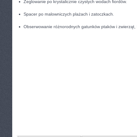
Żeglowanie po krystalicznie czystych ⁢wodach fiordów.
Spacer po ‍malowniczych plażach i ⁢zatoczkach.
Obserwowanie⁢ różnorodnych gatunków ptaków​ i zwierząt, k