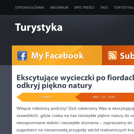
STRONA GŁÓWNA
ARCHIWUM
SPIS TREŚCI
TAGI
TURYSTYKA
ADMIN
MAJ - 22 - 2025
Witajcie miłośnicy podróży! Dziś zabieramy Was w ekscytującą
szwedzkich, ⁣gdzie ⁤czeka na ⁣nas niezwykłe piękno natury do odk
niezapomniane​ widoki i niezwykłe doznania – zapraszamy do
sugestiami⁣ na⁣ niesamowitą przygodę wśród ⁢malowniczych ⁤kr