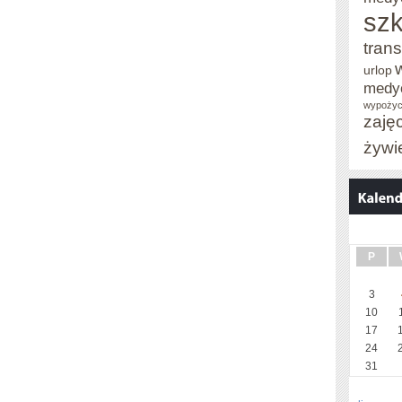
szk
trans
urlop
medy
wypożyc
zaję
żywi
P
3
10
17
24
31