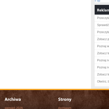
« lip
Przeczyta
Sprawdź 
Przeczyta
Zobacz p
Poznaj w
Zobacz t
Poznaj n
Poznaj n
Zobacz t
Otwórz, 
sierpień 2026
Archiwum