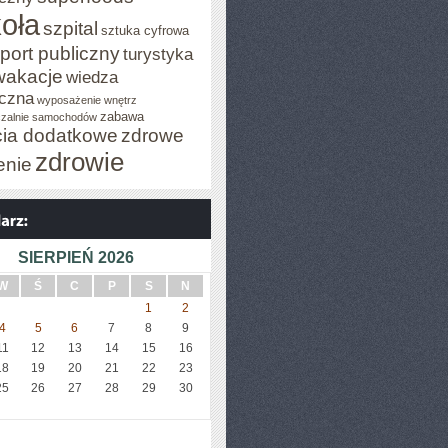
oła
szpital
sztuka cyfrowa
port publiczny
turystyka
wakacje
wiedza
czna
wyposażenie wnętrz
zabawa
zalnie samochodów
cia dodatkowe
zdrowe
zdrowie
enie
SIERPIEŃ 2026
W
Ś
C
P
S
N
1
2
4
5
6
7
8
9
11
12
13
14
15
16
18
19
20
21
22
23
25
26
27
28
29
30