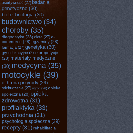
badania
asertywność
(27)
genetyczne
(30)
biotechnologia
(30)
budownictwo
(34)
choroby
(35)
diagnostyka
(28)
e-
dieta
(27)
commerce
(28)
egzaminy
(28)
genetyka
(30)
farmacja
(27)
korepetycje
gry edukacyjne
(27)
materiały medyczne
(28)
medycyna
(35)
(30)
motocykle
(39)
ochrona przyrody
(29)
opieka
odchudzanie
(27)
ogród
(26)
opieka
społeczna
(28)
zdrowotna
(31)
profilaktyka
(33)
przychodnia
(31)
psychologia społeczna
(29)
recepty
(31)
rehabilitacja