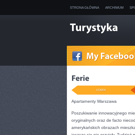
STRONA GŁÓWNA
ARCHIWUM
SP
ADMIN
Apartamenty Warszawa
Poszukiwanie innowacyjnego mie
oryginalnych oraz de facto nieco
amerykańskich obrazach mieszkan
jeszcze się nie przyjęły. Tudzież