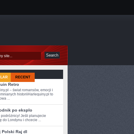
ULAR
RECENT
uin Retro
iny.pl – świat romansów, emocji i
mnianych historiiHarlequiny.pl to
owa ...
odnik po eksplo
 ⁤podróżnicy! Jeśli ‍planujecie
 do Londynu i chcecie ...
 Polski Raj dl