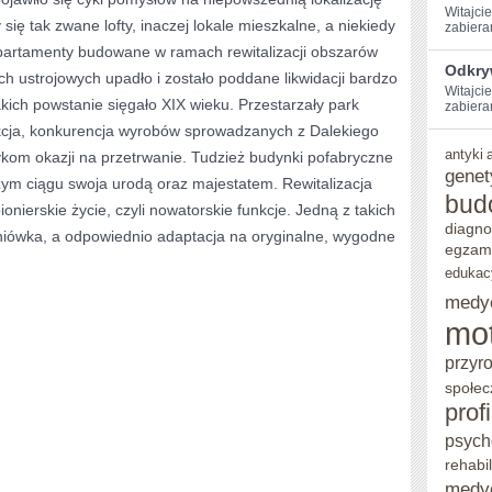
Witajci
ię tak zwane lofty, inaczej lokale mieszkalne, a niekiedy
zabiera
artamenty budowane w ramach rewitalizacji obszarów
Odkry
 ustrojowych upadło i zostało poddane likwidacji bardzo
Witajcie
kich powstanie sięgało XIX wieku. Przestarzały park
zabieram
cja, konkurencja wyrobów sprowadzanych z Dalekiego
antyki
ykom okazji na przetrwanie. Tudzież budynki pofabryczne
genet
zym ciągu swoja urodą oraz majestatem. Rewitalizacja
bud
onierskie życie, czyli nowatorskie funkcje. Jedną z takich
diagno
aniówka, a odpowiednio adaptacja na oryginalne, wygodne
egzam
edukac
medy
mo
przyr
społec
prof
psych
rehabil
medy