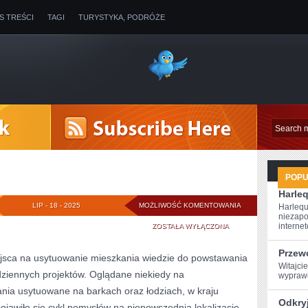
IS TREŚCI
TAGI
TURYSTYKA, PODRÓŻE
POP
Harleq
FERIE
LIP - 18 - 2025
MOŻLIWOŚĆ KOMENTOWANIA
Harlequ
niezapo
internet
ZOSTAŁA WYŁĄCZONA
Przew
jsca na usytuowanie mieszkania wiedzie do powstawania
Witajcie
dziennych projektów. Oglądane niekiedy na
wyprawę
ia usytuowane na barkach oraz łodziach, w kraju
Odkryj
 pojawiło się cykl pomysłów na niepowszednią lokalizację