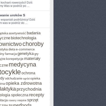
e kochani rowerzyści! Dziś
my Was w podróż po ...
wanie uroków S
 ⁢wspaniali podróżnicy! Dziś⁢
 was w‌ podróż ⁣do ...
badania
apteka
asertywność
yczne
biotechnologia
choroby
ownictwo
styka
e-commerce
dieta
genetyka
iny
farmacja
gry
materiały
korepetycje
yjne
medycyna
czne
tocykle
ochrona
ody
opieka
odchudzanie
ogród
opieka zdrowotna
zna
ilaktyka
przychodnia
recepty
ologia społeczna
sprzęt
itacja
rowery miejskie
superfoods
czny