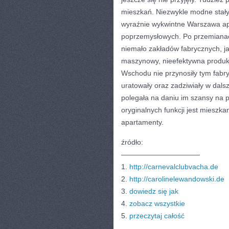
mieszkań. Niezwykle modne stały s
wyraźnie wykwintne Warszawa ap
poprzemysłowych. Po przemianach
niemało zakładów fabrycznych, ja
maszynowy, nieefektywna produk
Wschodu nie przynosiły tym fabr
uratowały oraz zadziwiały w dals
polegała na daniu im szansy na pi
oryginalnych funkcji jest mieszk
apartamenty.
źródło:
———————————
1.
http://carnevalclubvacha.de
2.
http://carolinelewandowski.de
3.
dowiedz się jak
4.
zobacz wszystkie
5.
przeczytaj całość