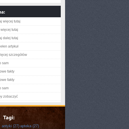
j więcej tutaj
więcej tutaj
j dalej tutaj
ełen artykuł
ięcej szczegółów
o sam
owe fakty
owe fakty
o sam
by zobaczyć
antyki
(27)
apteka
(27)