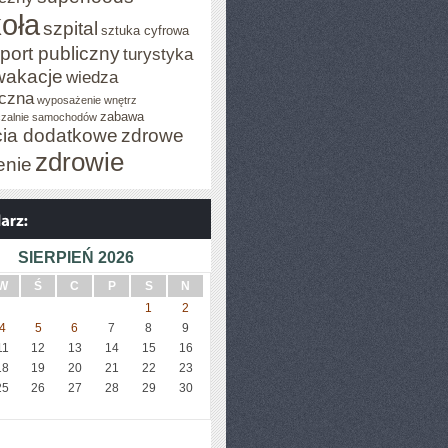
oła
szpital
sztuka cyfrowa
port publiczny
turystyka
wakacje
wiedza
czna
wyposażenie wnętrz
zabawa
zalnie samochodów
cia dodatkowe
zdrowe
zdrowie
enie
SIERPIEŃ 2026
W
Ś
C
P
S
N
1
2
4
5
6
7
8
9
11
12
13
14
15
16
18
19
20
21
22
23
25
26
27
28
29
30