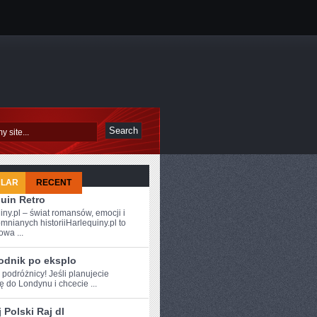
ULAR
RECENT
uin Retro
iny.pl – świat romansów, emocji i
mnianych historiiHarlequiny.pl to
owa ...
odnik po eksplo
 ⁤podróżnicy! Jeśli ‍planujecie
 do Londynu i chcecie ...
 Polski Raj dl