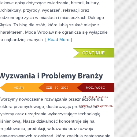
ciekawe opisy dotyczące zwiedzania, historii, kultury,
architektury, przyrody, wydarzeń, rekreacji oraz
codziennego życia w miastach i miasteczkach Dolnego
Śląska. To blog dla osób, które lubią szukać miejsc z
charakterem. Moda Wrocław nie ogranicza się wyłącznie
do najbardziej znanych
[ Read More ]
CONTINUE
ADMIN
CZE - 30 - 2026
MOŻLIWOŚĆ
WYZWANIA
KOMENTOWANIA
Tworzymy nowoczesne rozwiązania przeznaczone dla
sektora przemysłowego, dostarczając profesjonalne
I
ZOSTAŁA WYŁĄCZONA
systemy oraz urządzenia wykorzystujące technologię
PROBLEMY
ciśnieniową. Nasza działalność koncentruje się na
BRANŻY
projektowaniu, produkcji, wdrażaniu oraz rozwoju
zaawansowanych rozwiązań, które znajdują zastosowanie