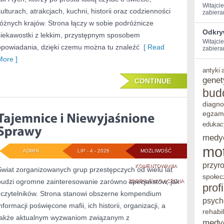
Witajci
kulturach, atrakcjach, kuchni, historii oraz codzienności
zabiera
różnych krajów. Strona łączy w sobie podróżnicze
Odkry
ciekawostki z lekkim, przystępnym sposobem
Witajcie
opowiadania, dzięki czemu można tu znaleźć
[ Read
zabieram
More ]
antyki
genet
CONTINUE
bud
diagno
egzam
edukac
medy
mo
ADMIN
LIP - 4 - 2026
MOŻLIWOŚĆ
przyr
TAJEMNICE
KOMENTOWANIA
Świat zorganizowanych grup przestępczych od wielu lat
społec
budzi ogromne zainteresowanie zarówno specjalistów, jak
I
ZOSTAŁA WYŁĄCZONA
prof
i czytelników. Strona stanowi obszerne kompendium
NIEWYJAŚNIONE
psych
nformacji poświęcone mafii, ich historii, organizacji, a
SPRAWY
rehabil
także aktualnym wyzwaniom związanym z
medy