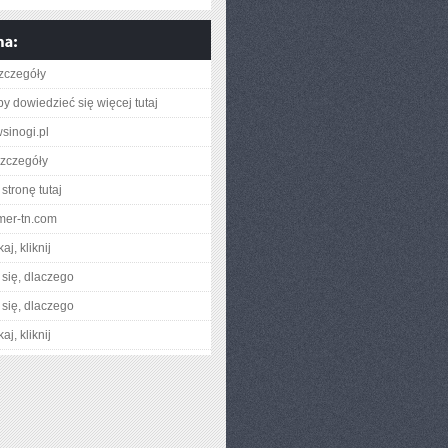
zczegóły
aby dowiedzieć się więcej tutaj
inogi.pl
zczegóły
stronę tutaj
lmer-tn.com
aj, kliknij
się, dlaczego
się, dlaczego
aj, kliknij