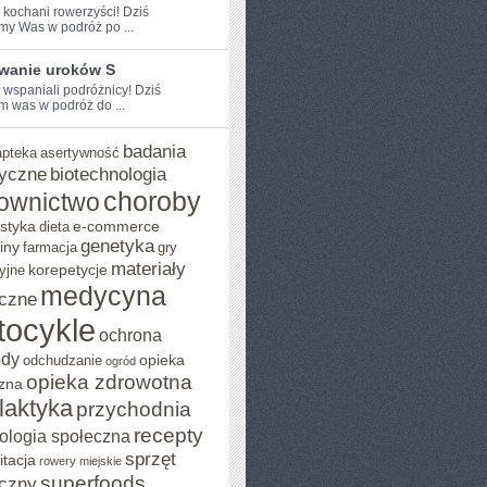
e kochani rowerzyści! Dziś
my Was w podróż po ...
wanie uroków S
 ⁢wspaniali podróżnicy! Dziś⁢
 was w‌ podróż ⁣do ...
badania
apteka
asertywność
yczne
biotechnologia
choroby
ownictwo
styka
e-commerce
dieta
genetyka
iny
farmacja
gry
materiały
korepetycje
yjne
medycyna
czne
tocykle
ochrona
ody
opieka
odchudzanie
ogród
opieka zdrowotna
zna
ilaktyka
przychodnia
recepty
ologia społeczna
sprzęt
itacja
rowery miejskie
superfoods
czny