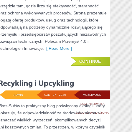
wszędzie tam, gdzie liczy się efektywność, staranność
oraz ochrona wykonywanych procesów. Strona prezentuje
bogatą ofertę produktów, usług oraz technologii, które
odpowiadają na potrzeby dynamicznie rozwijającego się
przemysłu i przedsiębiorstw poszukujących niezawodnych
rozwiązań technicznych. Polecam Przemysł 4.0 i
Technologie i Innowacje.
[ Read More ]
CONTINUE
ADMIN
CZE - 27 - 2026
MOŻLIWOŚĆ
RECYKLING
KOMENTOWANIA
Ekos-Sułów to praktyczny blog poświęcony ekologii, który
pokazuje, że odpowiedzialność za środowisko nie musi
I
ZOSTAŁA WYŁĄCZONA
oznaczać wielkich wyrzeczeń, skomplikowanych decyzji
UPCYKLING
ani kosztownych zmian. To przestrzeń, w którym czytelnik