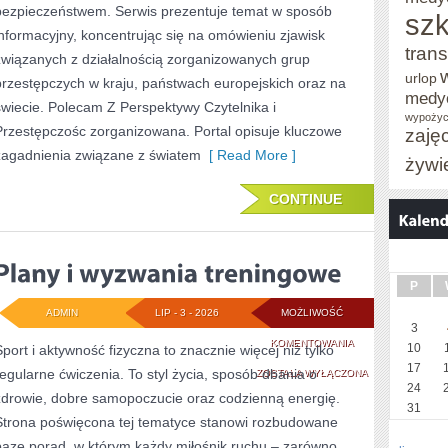
bezpieczeństwem. Serwis prezentuje temat w sposób
szk
informacyjny, koncentrując się na omówieniu zjawisk
trans
związanych z działalnością zorganizowanych grup
urlop
przestępczych w kraju, państwach europejskich oraz na
medy
świecie. Polecam Z Perspektywy Czytelnika i
wypożyc
Przestępczośc zorganizowana. Portal opisuje kluczowe
zaję
zagadnienia związane z światem
[ Read More ]
żywi
CONTINUE
P
ADMIN
LIP - 3 - 2026
MOŻLIWOŚĆ
3
PLANY
KOMENTOWANIA
10
Sport i aktywność fizyczna to znacznie więcej niż tylko
17
regularne ćwiczenia. To styl życia, sposób dbania o
I
ZOSTAŁA WYŁĄCZONA
24
zdrowie, dobre samopoczucie oraz codzienną energię.
WYZWANIA
31
Strona poświęcona tej tematyce stanowi rozbudowane
TRENINGOWE
bazę porad, w którym każdy miłośnik ruchu – zarówno