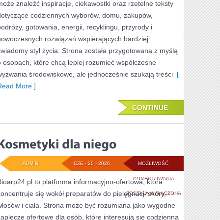
może znaleźć inspiracje, ciekawostki oraz rzetelne teksty
dotyczące codziennych wyborów, domu, zakupów,
podróży, gotowania, energii, recyklingu, przyrody i
nowoczesnych rozwiązań wspierających bardziej
świadomy styl życia. Strona została przygotowana z myślą
o osobach, które chcą lepiej rozumieć współczesne
wyzwania środowiskowe, ale jednocześnie szukają treści
[
Read More ]
CONTINUE
ADMIN
CZE - 20 - 2026
MOŻLIWOŚĆ
KOSMETYKI
KOMENTOWANIA
Bioarp24.pl to platforma informacyjno-ofertowa, która
koncentruje się wokół preparatów do pielęgnacji skóry,
DLA
ZOSTAŁA WYŁĄCZONA
włosów i ciała. Strona może być rozumiana jako wygodne
NIEGO
zaplecze ofertowe dla osób, które interesują się codzienną