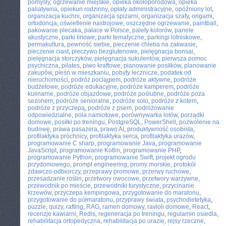
pomysły
,
ogrzewanie miejskie
,
opieka okołoporodowa
,
opieka
paliatywna
,
opiekun rodzinny
,
opłaty administracyjne
,
opóźniony lot
,
organizacja kuchni
,
organizacja spiżarni
,
organizacja szafy
,
origami
,
ortodoncja
,
oświetlenie nastrojowe
,
oszczędne ogrzewanie
,
paintball
,
pakowanie plecaka
,
pałace w Polsce
,
palety kolorów
,
panele
akustyczne
,
parki linowe
,
parki tematyczne
,
parkingi lotniskowe
,
permakultura
,
pewność siebie
,
pieczenie chleba na zakwasie
,
pieczenie ciast
,
pieczywo bezglutenowe
,
pielęgnacja bonsai
,
pielęgnacja storczyków
,
pielęgnacja sukulentów
,
pierwsza pomoc
psychiczna
,
pilates
,
piwo kraftowe
,
planowanie posiłków
,
planowanie
zakupów
,
pleśń w mieszkaniu
,
pobyty lecznicze
,
podatek od
nieruchomości
,
podróż pociągiem
,
podróże aktywne
,
podróże
budżetowe
,
podróże edukacyjne
,
podróże kamperem
,
podróże
kulinarne
,
podróże objazdowe
,
podróże poślubne
,
podróże poza
sezonem
,
podróże senioralne
,
podróże solo
,
podróże z kotem
,
podróże z przyczepą
,
podróże z psem
,
podróżowanie
odpowiedzialne
,
pola namiotowe
,
porównywarka lotów
,
porządki
domowe
,
posiłki po treningu
,
PostgreSQL
,
PowerShell
,
pozwolenie na
budowę
,
prawa pasażera
,
prawo AI
,
produktywność osobista
,
profilaktyka próchnicy
,
profilaktyka serca
,
profilaktyka urazów
,
programowanie C sharp
,
programowanie Java
,
programowanie
JavaScript
,
programowanie Kotlin
,
programowanie PHP
,
programowanie Python
,
programowanie Swift
,
projekt ogrodu
przydomowego
,
prompt engineering
,
promy morskie
,
protokół
zdawczo-odbiorczy
,
przeprawy promowe
,
przerwy ruchowe
,
przesadzanie roślin
,
przetwory owocowe
,
przetwory warzywne
,
przewodnik po mieście
,
przewodniki turystyczne
,
przycinanie
krzewów
,
przyczepa kempingowa
,
przygotowanie do maratonu
,
przygotowanie do półmaratonu
,
przyprawy świata
,
psychodietetyka
,
puzzle
,
quizy
,
rafting
,
RAG
,
ramen domowy
,
ravioli domowe
,
React
,
recenzje kawiarni
,
Redis
,
regeneracja po treningu
,
regulamin osiedla
,
rehabilitacja ortopedyczna
,
rehabilitacja po urazie
,
rejsy rzeczne
,