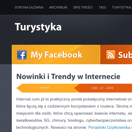
STRONA GŁÓWNA
ARCHIWUM
SPIS TREŚCI
TAGI
TURYSTYKA
ADMIN
CZE - 17 - 2026
Internat.com.pl to praktyczny portal poświęcony internetowi 
które łączą się z codziennym korzystaniem z routera. Stron
miejscem dla osób, które chcą opanować świecie internetu, s
światłowodów, 5G, chmury, hostingu, cyberbezpieczeństwa or
technologicznych. Nowości na stronie:
Poradniki Użytkownika