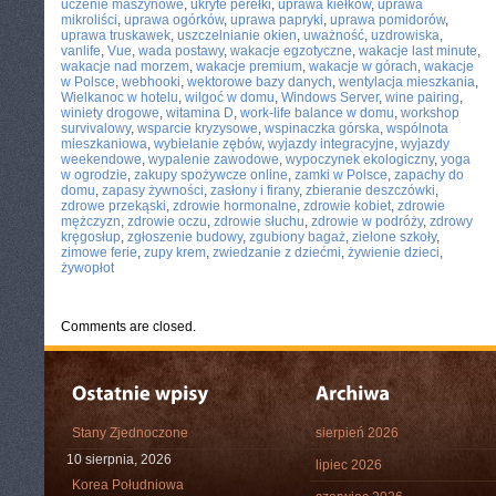
uczenie maszynowe
,
ukryte perełki
,
uprawa kiełków
,
uprawa
mikroliści
,
uprawa ogórków
,
uprawa papryki
,
uprawa pomidorów
,
uprawa truskawek
,
uszczelnianie okien
,
uważność
,
uzdrowiska
,
vanlife
,
Vue
,
wada postawy
,
wakacje egzotyczne
,
wakacje last minute
,
wakacje nad morzem
,
wakacje premium
,
wakacje w górach
,
wakacje
w Polsce
,
webhooki
,
wektorowe bazy danych
,
wentylacja mieszkania
,
Wielkanoc w hotelu
,
wilgoć w domu
,
Windows Server
,
wine pairing
,
winiety drogowe
,
witamina D
,
work-life balance w domu
,
workshop
survivalowy
,
wsparcie kryzysowe
,
wspinaczka górska
,
wspólnota
mieszkaniowa
,
wybielanie zębów
,
wyjazdy integracyjne
,
wyjazdy
weekendowe
,
wypalenie zawodowe
,
wypoczynek ekologiczny
,
yoga
w ogrodzie
,
zakupy spożywcze online
,
zamki w Polsce
,
zapachy do
domu
,
zapasy żywności
,
zasłony i firany
,
zbieranie deszczówki
,
zdrowe przekąski
,
zdrowie hormonalne
,
zdrowie kobiet
,
zdrowie
mężczyzn
,
zdrowie oczu
,
zdrowie słuchu
,
zdrowie w podróży
,
zdrowy
kręgosłup
,
zgłoszenie budowy
,
zgubiony bagaż
,
zielone szkoły
,
zimowe ferie
,
zupy krem
,
zwiedzanie z dziećmi
,
żywienie dzieci
,
żywopłot
Comments are closed.
Stany Zjednoczone
sierpień 2026
10 sierpnia, 2026
lipiec 2026
Korea Południowa