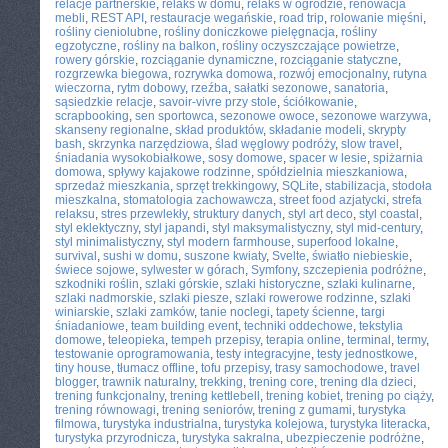
relacje partnerskie
,
relaks w domu
,
relaks w ogrodzie
,
renowacja
mebli
,
REST API
,
restauracje wegańskie
,
road trip
,
rolowanie mięśni
,
rośliny cieniolubne
,
rośliny doniczkowe pielęgnacja
,
rośliny
egzotyczne
,
rośliny na balkon
,
rośliny oczyszczające powietrze
,
rowery górskie
,
rozciąganie dynamiczne
,
rozciąganie statyczne
,
rozgrzewka biegowa
,
rozrywka domowa
,
rozwój emocjonalny
,
rutyna
wieczorna
,
rytm dobowy
,
rzeźba
,
sałatki sezonowe
,
sanatoria
,
sąsiedzkie relacje
,
savoir-vivre przy stole
,
ściółkowanie
,
scrapbooking
,
sen sportowca
,
sezonowe owoce
,
sezonowe warzywa
,
skanseny regionalne
,
skład produktów
,
składanie modeli
,
skrypty
bash
,
skrzynka narzędziowa
,
ślad węglowy podróży
,
slow travel
,
śniadania wysokobiałkowe
,
sosy domowe
,
spacer w lesie
,
spiżarnia
domowa
,
spływy kajakowe rodzinne
,
spółdzielnia mieszkaniowa
,
sprzedaż mieszkania
,
sprzęt trekkingowy
,
SQLite
,
stabilizacja
,
stodoła
mieszkalna
,
stomatologia zachowawcza
,
street food azjatycki
,
strefa
relaksu
,
stres przewlekły
,
struktury danych
,
styl art deco
,
styl coastal
,
styl eklektyczny
,
styl japandi
,
styl maksymalistyczny
,
styl mid-century
,
styl minimalistyczny
,
styl modern farmhouse
,
superfood lokalne
,
survival
,
sushi w domu
,
suszone kwiaty
,
Svelte
,
światło niebieskie
,
świece sojowe
,
sylwester w górach
,
Symfony
,
szczepienia podróżne
,
szkodniki roślin
,
szlaki górskie
,
szlaki historyczne
,
szlaki kulinarne
,
szlaki nadmorskie
,
szlaki piesze
,
szlaki rowerowe rodzinne
,
szlaki
winiarskie
,
szlaki zamków
,
tanie noclegi
,
tapety ścienne
,
targi
śniadaniowe
,
team building event
,
techniki oddechowe
,
tekstylia
domowe
,
teleopieka
,
tempeh przepisy
,
terapia online
,
terminal
,
termy
,
testowanie oprogramowania
,
testy integracyjne
,
testy jednostkowe
,
tiny house
,
tłumacz offline
,
tofu przepisy
,
trasy samochodowe
,
travel
blogger
,
trawnik naturalny
,
trekking
,
trening core
,
trening dla dzieci
,
trening funkcjonalny
,
trening kettlebell
,
trening kobiet
,
trening po ciąży
,
trening równowagi
,
trening seniorów
,
trening z gumami
,
turystyka
filmowa
,
turystyka industrialna
,
turystyka kolejowa
,
turystyka literacka
,
turystyka przyrodnicza
,
turystyka sakralna
,
ubezpieczenie podróżne
,