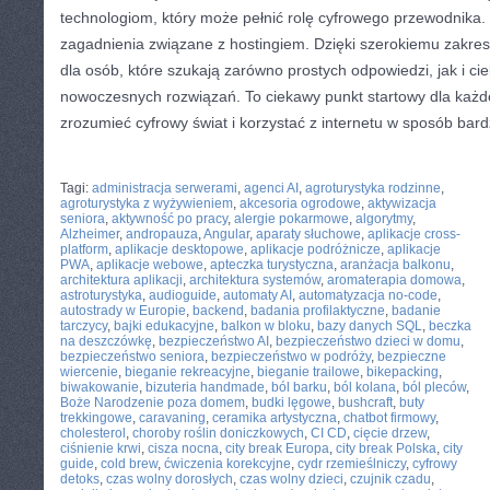
technologiom, który może pełnić rolę cyfrowego przewodnika.
zagadnienia związane z hostingiem. Dzięki szerokiemu zakre
dla osób, które szukają zarówno prostych odpowiedzi, jak i 
nowoczesnych rozwiązań. To ciekawy punkt startowy dla każde
zrozumieć cyfrowy świat i korzystać z internetu w sposób bard
CATEGORIES:
TURYSTYKA, PODRÓŻE
Tagi:
administracja serwerami
,
agenci AI
,
agroturystyka rodzinne
,
agroturystyka z wyżywieniem
,
akcesoria ogrodowe
,
aktywizacja
seniora
,
aktywność po pracy
,
alergie pokarmowe
,
algorytmy
,
Alzheimer
,
andropauza
,
Angular
,
aparaty słuchowe
,
aplikacje cross-
platform
,
aplikacje desktopowe
,
aplikacje podróżnicze
,
aplikacje
PWA
,
aplikacje webowe
,
apteczka turystyczna
,
aranżacja balkonu
,
architektura aplikacji
,
architektura systemów
,
aromaterapia domowa
,
astroturystyka
,
audioguide
,
automaty AI
,
automatyzacja no-code
,
autostrady w Europie
,
backend
,
badania profilaktyczne
,
badanie
tarczycy
,
bajki edukacyjne
,
balkon w bloku
,
bazy danych SQL
,
beczka
na deszczówkę
,
bezpieczeństwo AI
,
bezpieczeństwo dzieci w domu
,
bezpieczeństwo seniora
,
bezpieczeństwo w podróży
,
bezpieczne
wiercenie
,
bieganie rekreacyjne
,
bieganie trailowe
,
bikepacking
,
biwakowanie
,
bizuteria handmade
,
ból barku
,
ból kolana
,
ból pleców
,
Boże Narodzenie poza domem
,
budki lęgowe
,
bushcraft
,
buty
trekkingowe
,
caravaning
,
ceramika artystyczna
,
chatbot firmowy
,
cholesterol
,
choroby roślin doniczkowych
,
CI CD
,
cięcie drzew
,
ciśnienie krwi
,
cisza nocna
,
city break Europa
,
city break Polska
,
city
guide
,
cold brew
,
ćwiczenia korekcyjne
,
cydr rzemieślniczy
,
cyfrowy
detoks
,
czas wolny dorosłych
,
czas wolny dzieci
,
czujnik czadu
,