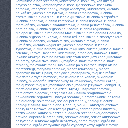
komunikacja bez przemocy
,
koncentracja
,
konkursy
,
konsultacja
psychologiczna
,
konteneryzacja
,
kontuzje sportowe
,
kotłownia
domowa
,
kreatywne hobby
,
księga wieczysta
,
Kubernetes
,
kuchnia
bałkańska
,
kuchnia brazylijska
,
kuchnia campingowa
,
kuchnia
czeska
,
kuchnia dla singli
,
kuchnia gruzińska
,
Kuchnia hiszpańska
,
kuchnia japońska
,
kuchnia koreańska
,
kuchnia libańska
,
kuchnia
marokańska
,
kuchnia niskobudżetowa
,
kuchnia peruwiańska
,
kuchnia
portugalska
,
kuchnia regionalna Kaszub
,
kuchnia regionalna
Małopolski
,
kuchnia regionalna Mazur
,
kuchnia regionalna Podlasia
,
kuchnia regionalna Śląska
,
kuchnia roślinna
,
kuchnia skandynawska
,
kuchnia studencka
,
kuchnia tajska
,
kuchnia turecka
,
kuchnia
ukraińska
,
kuchnia węgierska
,
kuchnia zero waste
,
kuchnia
żydowska
,
kultura herbaty
,
kultura kawy
,
łąka kwietna
,
laktacja
,
lamele
ścienne
,
Laravel
,
laser tag
,
last minute
,
lemoniady domowe
,
Linux
,
lokalne atrakcje
,
lokalne bazary
,
loty czarterowe
,
low-code
,
lunchbox
do pracy
,
łyżwiarstwo
,
macOS
,
majówka
,
małe mieszkanie
,
małe
remonty
,
malowanie mebli
,
malowanie po numerach
,
mapa offline
,
marszobiegi
,
marynaty domowe
,
masaż relaksacyjny
,
masaż
sportowy
,
meble z palet
,
medytacja
,
menopauza
,
miejskie rośliny
,
mieszkanie wynajmowane
,
mieszkanie z balkonem
,
mikrobiom
jelitowy
,
mikroogród
,
mikroserwisy
,
mikrowyprawy
,
mindful eating
,
mniej znane miejsca
,
mobilność ciała
,
modele językowe
,
MongoDB
,
morfologia krwi
,
muzea dla dzieci
,
MySQL
,
naprawy domowe
,
narciarstwo biegowe
,
narzędzia SaaS
,
nauka programowania
,
nawodnienie organizmu
,
nawyki poranne
,
niemarnowanie jedzenia
,
nietolerancje pokarmowe
,
noclegi pet friendly
,
noclegi z jacuzzi
,
noclegi z sauną
,
nocne niebo
,
Node.js
,
NoSQL
,
obiady budżetowe
,
obozy młodzieżowe
,
obserwacja ptaków
,
ochrona przed mrozem
,
oczko wodne
,
odbiór mieszkania
,
oddech przeponowy
,
odnawianie
drewna
,
odporność organizmu
,
odprawa online
,
odzież outdoorowa
,
odżywianie seniorów
,
ogród deszczowy
,
ogród miejski
,
ogród na
parapecie
,
ogród wertykalny
,
ogród wypoczynkowy
,
ogród zimowy