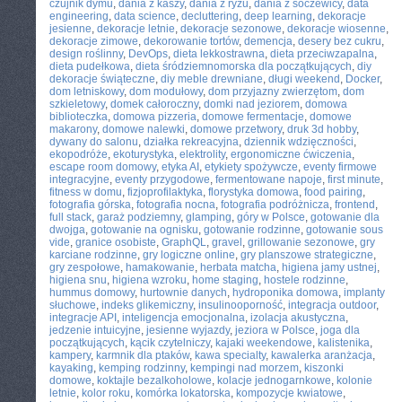
czujnik dymu
,
dania z kaszy
,
dania z ryżu
,
dania z soczewicy
,
data
engineering
,
data science
,
decluttering
,
deep learning
,
dekoracje
jesienne
,
dekoracje letnie
,
dekoracje sezonowe
,
dekoracje wiosenne
,
dekoracje zimowe
,
dekorowanie tortów
,
demencja
,
desery bez cukru
,
design roślinny
,
DevOps
,
dieta lekkostrawna
,
dieta przeciwzapalna
,
dieta pudełkowa
,
dieta śródziemnomorska dla początkujących
,
diy
dekoracje świąteczne
,
diy meble drewniane
,
długi weekend
,
Docker
,
dom letniskowy
,
dom modułowy
,
dom przyjazny zwierzętom
,
dom
szkieletowy
,
domek całoroczny
,
domki nad jeziorem
,
domowa
biblioteczka
,
domowa pizzeria
,
domowe fermentacje
,
domowe
makarony
,
domowe nalewki
,
domowe przetwory
,
druk 3d hobby
,
dywany do salonu
,
działka rekreacyjna
,
dziennik wdzięczności
,
ekopodróże
,
ekoturystyka
,
elektrolity
,
ergonomiczne ćwiczenia
,
escape room domowy
,
etyka AI
,
etykiety spożywcze
,
eventy firmowe
integracyjne
,
eventy przygodowe
,
fermentowane napoje
,
first minute
,
fitness w domu
,
fizjoprofilaktyka
,
florystyka domowa
,
food pairing
,
fotografia górska
,
fotografia nocna
,
fotografia podróżnicza
,
frontend
,
full stack
,
garaż podziemny
,
glamping
,
góry w Polsce
,
gotowanie dla
dwojga
,
gotowanie na ognisku
,
gotowanie rodzinne
,
gotowanie sous
vide
,
granice osobiste
,
GraphQL
,
gravel
,
grillowanie sezonowe
,
gry
karciane rodzinne
,
gry logiczne online
,
gry planszowe strategiczne
,
gry zespołowe
,
hamakowanie
,
herbata matcha
,
higiena jamy ustnej
,
higiena snu
,
higiena wzroku
,
home staging
,
hostele rodzinne
,
hummus domowy
,
hurtownie danych
,
hydroponika domowa
,
implanty
słuchowe
,
indeks glikemiczny
,
insulinooporność
,
integracja outdoor
,
integracje API
,
inteligencja emocjonalna
,
izolacja akustyczna
,
jedzenie intuicyjne
,
jesienne wyjazdy
,
jeziora w Polsce
,
joga dla
początkujących
,
kącik czytelniczy
,
kajaki weekendowe
,
kalistenika
,
kampery
,
karmnik dla ptaków
,
kawa specialty
,
kawalerka aranżacja
,
kayaking
,
kemping rodzinny
,
kempingi nad morzem
,
kiszonki
domowe
,
koktajle bezalkoholowe
,
kolacje jednogarnkowe
,
kolonie
letnie
,
kolor roku
,
komórka lokatorska
,
kompozycje kwiatowe
,