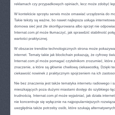
reklamach czy przypadkowych opiniach, lecz może zdobyć le
W kontekście sprzętu serwis może omawiać urządzenia do mo
Takie teksty są ważne, bo nawet najlepsza usługa internetowa 
domowa sieć jest źle skonfigurowana albo sprzęt nie odpowi
Internat.com.pl może tłumaczyć, jak sprawdzić stabilność połąc
wartości praktycznej.
W obszarze trendów technologicznych strona może pokazywać
internet. Tematy takie jak blockchain pokazują, że cyfrowy świ
Internat.com.pl może pomagać czytelnikom zrozumieć, które z
znaczenie, a które są głównie chwilową ciekawostką. Dzięki t
ciekawość nowinek z praktycznym spojrzeniem na ich zastoso
Nie bez znaczenia jest także tematyka internetu radiowego i s
mieszkających poza dużymi miastami dostęp do szybkiego łą
trudnością. Internat.com.pl może wyjaśniać, jak działa interne
nie koncentruje się wyłącznie na najpopularniejszych rozwiąza
uwzględnia także potrzeby osób, które szukają alternatywnych