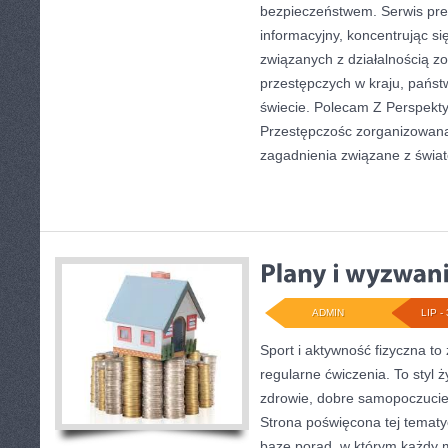
bezpieczeństwem. Serwis pre
informacyjny, koncentrując s
związanych z działalnością 
przestępczych w kraju, państ
świecie. Polecam Z Perspekty
Przestępczośc zorganizowana.
zagadnienia związane z świa
ADMIN
LIP - 
Sport i aktywność fizyczna to 
regularne ćwiczenia. To styl 
zdrowie, dobre samopoczucie
Strona poświęcona tej temat
bazę porad, w którym każdy 