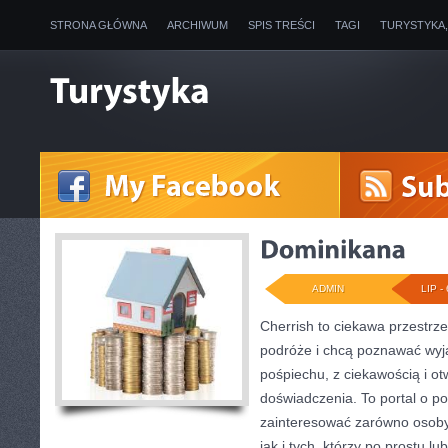
STRONA GŁÓWNA
ARCHIWUM
SPIS TREŚCI
TAGI
TURYSTYKA
ADMIN
LIP - 
Cherrish to ciekawa przestrze
podróże i chcą poznawać wyj
pośpiechu, z ciekawością i o
doświadczenia. To portal o p
zainteresować zarówno osoby p
jak i tych, którzy po prostu lu