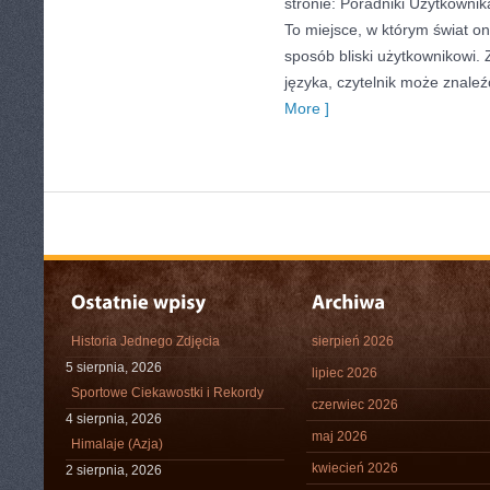
stronie: Poradniki Użytkownik
To miejsce, w którym świat o
sposób bliski użytkownikowi
języka, czytelnik może znaleź
More ]
Historia Jednego Zdjęcia
sierpień 2026
5 sierpnia, 2026
lipiec 2026
Sportowe Ciekawostki i Rekordy
czerwiec 2026
4 sierpnia, 2026
maj 2026
Himalaje (Azja)
kwiecień 2026
2 sierpnia, 2026