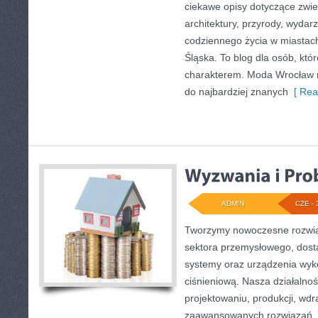
ciekawe opisy dotyczące zwiedz
architektury, przyrody, wydarz
codziennego życia w miastac
Śląska. To blog dla osób, któr
charakterem. Moda Wrocław n
do najbardziej znanych
[ Rea
ADMIN
CZE - 
Tworzymy nowoczesne rozwią
sektora przemysłowego, dosta
systemy oraz urządzenia wyko
ciśnieniową. Nasza działalnoś
projektowaniu, produkcji, wdr
zaawansowanych rozwiązań, k