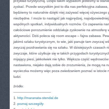
przykład turystyczną. Dzięki takim wypadom jesteśmy w stanie
zyskać. Przede wszystkim jest to dla nas perfekcyjna zabawa,
będziemy to naturalnie dzięki niej zażywać więcej ożywczego 
niezbędne. I może to nastąpić jak najprędzej, najodpowiedniej
wspólnych spotkań, indywidualnych rozmów. Co zapewnia nam
całościowe porozumienie oddziałuje zyskownie na atmosferę 
aktywności. Dziś poleca się room escape – fajna zabawa. Pewn
jakimś szlaku turystycznym, to wie, jaki panuje tam zwyczaj wś
zwyczaj pozdrawiania się na szlaku. W dzisiejszych czasach n
zwyczaje, które użytkuje się w takich przygodach turystycznych
mijający piesi, jakkolwiek nie tylko. Większa część wędrowców 
nastawiona, niejako dają sobie do zrozumienia, że mogą na na
wycieczka możemy więc poza zwiedzaniem poznać w istocie ni
ludzi.
źródło:
———————————
1.
http://maranata-stendal.de
2.
poznaj szczegóły