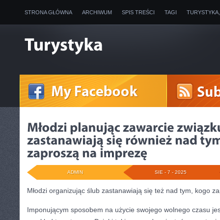
STRONA GŁÓWNA
ARCHIWUM
SPIS TREŚCI
TAGI
TURYSTYKA
ADMIN
SIE - 7 - 2025
Młodzi organizując ślub zastanawiają się też nad tym, kogo z
Imponującym sposobem na użycie swojego wolnego czasu jest