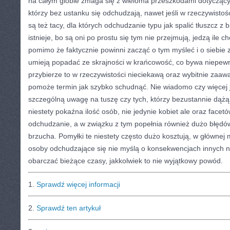
na całym globie zmaga się z wieloma przeszkodami dotyczącym
którzy bez ustanku się odchudzają, nawet jeśli w rzeczywistoś
są też tacy, dla których odchudzanie typu jak spalić tłuszcz z
istnieje, bo są oni po prostu się tym nie przejmują, jedzą ile c
pomimo że faktycznie powinni zacząć o tym myśleć i o siebie z
umieją popadać ze skrajności w krańcowość, co bywa niepewne
przybierze to w rzeczywistości nieciekawą oraz wybitnie zaa
pomoże termin jak szybko schudnąć. Nie wiadomo czy więcej j
szczególną uwagę na tuszę czy tych, którzy bezustannie dążą
niestety pokaźna ilość osób, nie jedynie kobiet ale oraz facet
odchudzanie, a w związku z tym popełnia również dużo błędó
brzucha. Pomyłki te niestety często dużo kosztują, w głównej
osoby odchudzające się nie myślą o konsekwencjach innych ni
obarczać bieżące czasy, jakkolwiek to nie wyjątkowy powód.
1.
Sprawdź więcej informacji
2.
Sprawdź ten artykuł