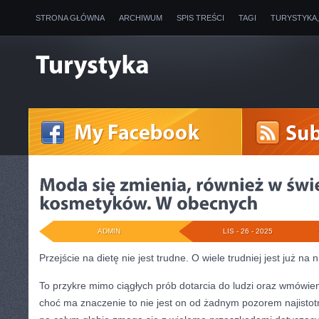
STRONA GŁÓWNA
ARCHIWUM
SPIS TREŚCI
TAGI
TURYSTYKA
ADMIN
LIS - 26 - 2025
Przejście na dietę nie jest trudne. O wiele trudniej jest już na 
To przykre mimo ciągłych prób dotarcia do ludzi oraz wmówien
choć ma znaczenie to nie jest on od żadnym pozorem najistotn