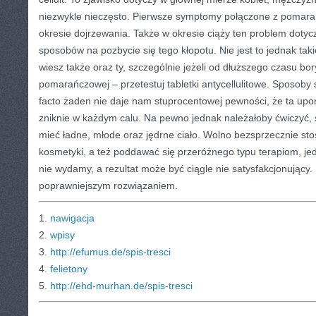
niezwykle nieczęsto. Pierwsze symptomy połączone z pomar
okresie dojrzewania. Także w okresie ciąży ten problem dotyc
sposobów na pozbycie się tego kłopotu. Nie jest to jednak tak
wiesz także oraz ty, szczególnie jeżeli od dłuższego czasu bor
pomarańczowej – przetestuj tabletki antycellulitowe. Sposoby 
facto żaden nie daje nam stuprocentowej pewności, że ta up
zniknie w każdym calu. Na pewno jednak należałoby ćwiczyć, 
mieć ładne, młode oraz jędrne ciało. Wolno bezsprzecznie st
kosmetyki, a też poddawać się przeróżnego typu terapiom, 
nie wydamy, a rezultat może być ciągle nie satysfakcjonujący. 
poprawniejszym rozwiązaniem.
1.
nawigacja
2.
wpisy
3.
http://efumus.de/spis-tresci
4.
felietony
5.
http://ehd-murhan.de/spis-tresci
CATEGORIES:
TURYSTYKA, PODRÓŻE