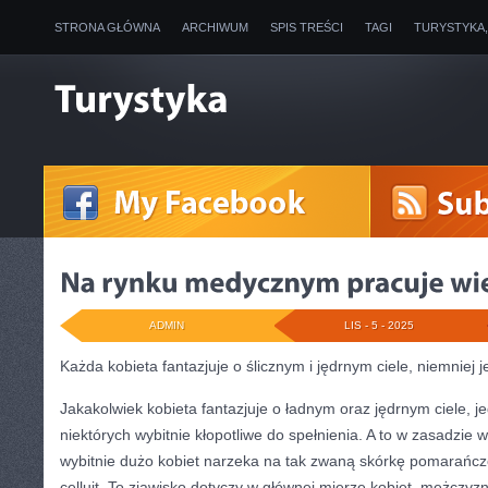
STRONA GŁÓWNA
ARCHIWUM
SPIS TREŚCI
TAGI
TURYSTYKA
ADMIN
LIS - 5 - 2025
Każda kobieta fantazjuje o ślicznym i jędrnym ciele, niemniej 
Jakakolwiek kobieta fantazjuje o ładnym oraz jędrnym ciele, je
niektórych wybitnie kłopotliwe do spełnienia. A to w zasadzie 
wybitnie dużo kobiet narzeka na tak zwaną skórkę pomarańcz
celluit. To zjawisko dotyczy w głównej mierze kobiet, mężczyz