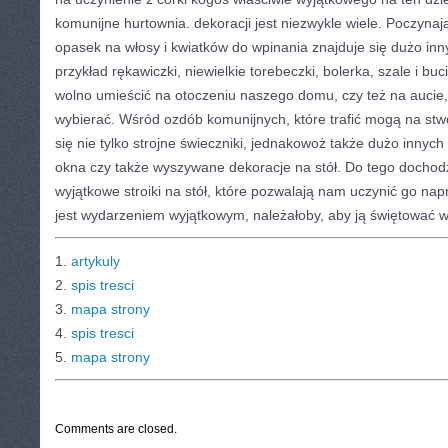
komunijne hurtownia. dekoracji jest niezwykle wiele. Poczynaj
opasek na włosy i kwiatków do wpinania znajduje się dużo inn
przykład rękawiczki, niewielkie torebeczki, bolerka, szale i buc
wolno umieścić na otoczeniu naszego domu, czy też na aucie,
wybierać. Wśród ozdób komunijnych, które trafić mogą na stw
się nie tylko strojne świeczniki, jednakowoż także dużo innyc
okna czy także wyszywane dekoracje na stół. Do tego dochodz
wyjątkowe stroiki na stół, które pozwalają nam uczynić go n
jest wydarzeniem wyjątkowym, należałoby, aby ją świętować 
1.
artykuly
2.
spis tresci
3.
mapa strony
4.
spis tresci
5.
mapa strony
CATEGORIES:
TURYSTYKA, PODRÓŻE
Comments are closed.