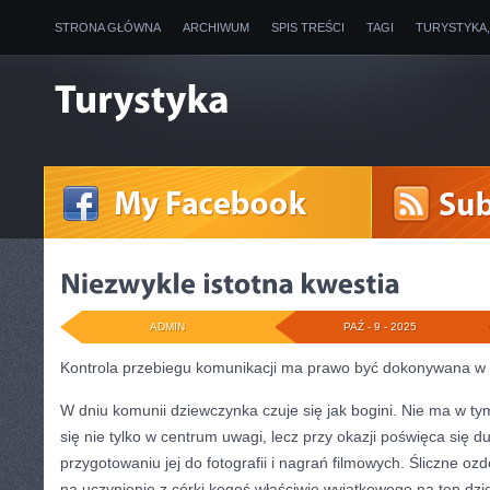
STRONA GŁÓWNA
ARCHIWUM
SPIS TREŚCI
TAGI
TURYSTYKA
ADMIN
PAŹ - 9 - 2025
Kontrola przebiegu komunikacji ma prawo być dokonywana w
W dniu komunii dziewczynka czuje się jak bogini. Nie ma w ty
się nie tylko w centrum uwagi, lecz przy okazji poświęca się d
przygotowaniu jej do fotografii i nagrań filmowych. Śliczne o
na uczynienie z córki kogoś właściwie wyjątkowego na ten dzi