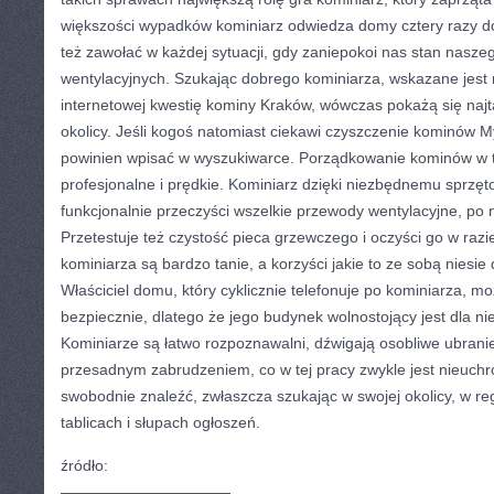
większości wypadków kominiarz odwiedza domy cztery razy do
też zawołać w każdej sytuacji, gdy zaniepokoi nas stan nas
wentylacyjnych. Szukając dobrego kominiarza, wskazane jest
internetowej kwestię kominy Kraków, wówczas pokażą się najt
okolicy. Jeśli kogoś natomiast ciekawi czyszczenie kominów My
powinien wpisać w wyszukiwarce. Porządkowanie kominów w te
profesjonalne i prędkie. Kominiarz dzięki niezbędnemu sprzęt
funkcjonalnie przeczyści wszelkie przewody wentylacyjne, po 
Przetestuje też czystość pieca grzewczego i oczyści go w razi
kominiarza są bardzo tanie, a korzyści jakie to ze sobą niesie 
Właściciel domu, który cyklicznie telefonuje po kominiarza, 
bezpiecznie, dlatego że jego budynek wolnostojący jest dla ni
Kominiarze są łatwo rozpoznawalni, dźwigają osobliwe ubranie,
przesadnym zabrudzeniem, co w tej pracy zwykle jest nieuch
swobodnie znaleźć, zwłaszcza szukając w swojej okolicy, w re
tablicach i słupach ogłoszeń.
źródło:
———————————