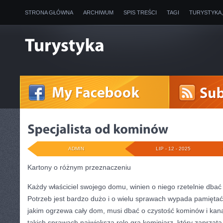
STRONA GŁÓWNA
ARCHIWUM
SPIS TREŚCI
TAGI
TURYSTYKA
ADMIN
LIP - 12 - 2025
Kartony o różnym przeznaczeniu
Każdy właściciel swojego domu, winien o niego rzetelnie dbać
Potrzeb jest bardzo dużo i o wielu sprawach wypada pamięta
jakim ogrzewa cały dom, musi dbać o czystość kominów i kan
takich sprawach największą rolę gra kominiarz, który zaprząt