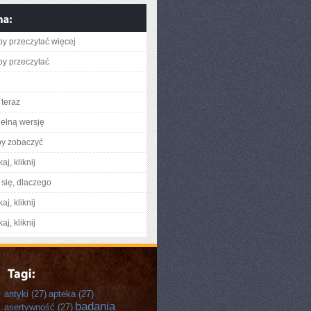
aby przeczytać więcej
aby przeczytać
teraz
ełną wersję
by zobaczyć
aj, kliknij
się, dlaczego
aj, kliknij
aj, kliknij
antyki
(27)
apteka
(27)
badania
asertywność
(27)