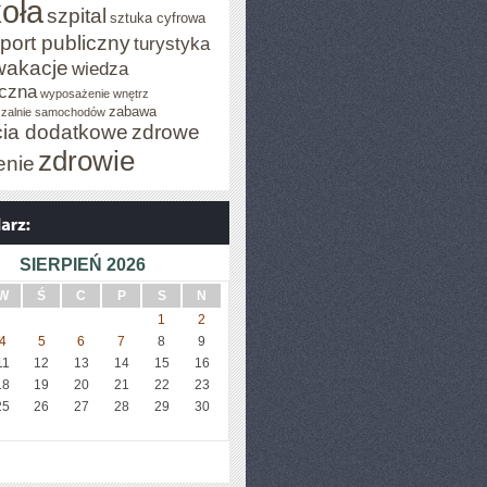
oła
szpital
sztuka cyfrowa
port publiczny
turystyka
wakacje
wiedza
czna
wyposażenie wnętrz
zabawa
zalnie samochodów
cia dodatkowe
zdrowe
zdrowie
enie
SIERPIEŃ 2026
W
Ś
C
P
S
N
1
2
4
5
6
7
8
9
11
12
13
14
15
16
18
19
20
21
22
23
25
26
27
28
29
30