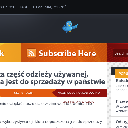
IS TREŚCI
TAGI
TURYSTYKA, PODRÓŻE
POP
Rehabi
Ortex P
ortopedi
STANOWCZA
SIE - 8 - 2025
MOŻLIWOŚĆ KOMENTOWANIA
Przew
WIĘKSZA
ZOSTAŁA WYŁĄCZONA
nie ocieplać nasze ciało w zimowe lub ewentualnie
Witajcie
CZĘŚĆ
wyprawę
ODZIEŻY
 wykorzystywanej, która dopuszczona jest do sprzedaży
Odkryj
UŻYWANEJ,
Witajci