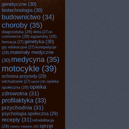
genetyczne
(30)
biotechnologia
(30)
budownictwo
(34)
choroby
(35)
diagnostyka
(28)
e-
dieta
(27)
commerce
(28)
egzaminy
(28)
genetyka
(30)
farmacja
(27)
korepetycje
gry edukacyjne
(27)
materiały medyczne
(28)
medycyna
(35)
(30)
motocykle
(39)
ochrona przyrody
(29)
opieka
odchudzanie
(27)
ogród
(26)
opieka
społeczna
(28)
zdrowotna
(31)
profilaktyka
(33)
przychodnia
(31)
psychologia społeczna
(29)
recepty
(31)
rehabilitacja
sprzęt
(28)
rowery miejskie
(26)