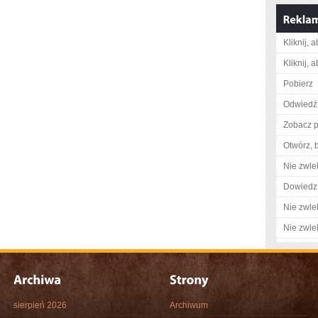
Kliknij, 
Kliknij, 
Pobierz
Odwiedź 
Zobacz p
Otwórz, 
Nie zwlek
Dowiedz 
Nie zwlek
Nie zwlek
sierpień 2026
Archiwum