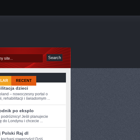
ULAR
RECENT
litacja dzieci
oland – nowoczesny portal o
i, rehabilitacji i świadomym ...
odnik po eksplo
 ⁤podróżnicy! Jeśli ‍planujecie
 do Londynu i chcecie ...
 Polski Raj dl
e kochani rowerzyści! Dziś