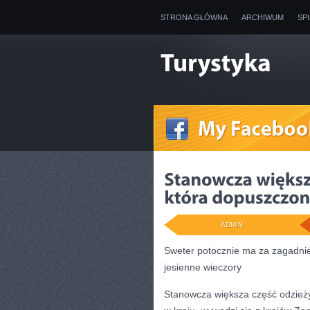
STRONA GŁÓWNA
ARCHIWUM
SP
ADMIN
Sweter potocznie ma za zagadnie
jesienne wieczory
Stanowcza większa część odzieży