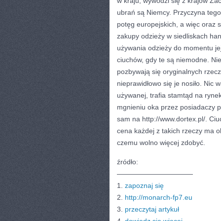
w kraju, wywodzi się z krajów Z
ubrań są Niemcy. Przyczyna tego
potęg europejskich, a więc oraz 
zakupy odzieży w siedliskach ha
używania odzieży do momentu jej 
ciuchów, gdy te są niemodne. Nie
pozbywają się oryginalnych rzeczy
nieprawidłowo się je nosiło. Nic 
używanej, trafia stamtąd na ryne
mgnieniu oka przez posiadaczy pu
sam na http://www.dortex.pl/. Ci
cena każdej z takich rzeczy ma o
czemu wolno więcej zdobyć.
źródło:
———————————
1.
zapoznaj się
2.
http://monarch-fp7.eu
3.
przeczytaj artykuł