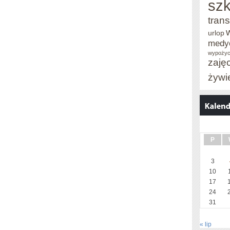
szk
trans
urlop
medy
wypożyc
zaję
żywi
P
3
10
17
24
31
« lip