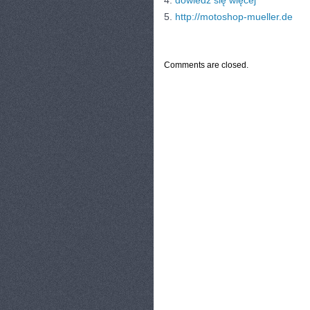
4.
dowiedz się więcej
5.
http://motoshop-mueller.de
CATEGORIES:
TURYSTYKA, PODRÓŻE
Comments are closed.