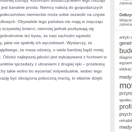
achodniej Europy. Koronnym dostarczycielem tego rodzaju
zabiera
 jest banalnie prosta. Niemcy należą do gospodarczych
KTÓRA
społeczeństwo niemieckie może sobie zezwolić na częste
Odkry
DOPUSZCZONA
Witajcie
ndlowych. Obywatele tego państwa nie mają w zwyczaju
zabieram
JEST
oczywistej śmierci, niemniej jednak pozbywają się
DO
jednokrotnie też bywa, że nasi zachodni sąsiedzi
antyki
genet
, jakie nie spełniły ich wyczekiwań. Wystarczy, że
SPRZEDAŻY
bud
wątpliwego, że masa odzieży, o wiele bardziej bądź mniej
W
k. Odzież najlepszej jakości jest wykupywana z hurtowni w
diagno
PAŃSTWIE
egzam
nktów sprzedaży z ubraniami z drugiej ręki – przetestuj
edukac
uchy takie wolno bo wyceniać indywidualnie, wobec tego
medy
kazję być obciążona poboczną marżą, to właśnie dzięki
mo
przyr
społec
prof
psych
rehabil
medy