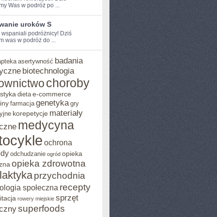
my Was w podróż po ...
wanie uroków S
 ⁢wspaniali podróżnicy! Dziś⁢
 was w‌ podróż ⁣do ...
badania
apteka
asertywność
yczne
biotechnologia
choroby
ownictwo
styka
e-commerce
dieta
genetyka
iny
farmacja
gry
materiały
korepetycje
yjne
medycyna
czne
tocykle
ochrona
ody
opieka
odchudzanie
ogród
opieka zdrowotna
zna
ilaktyka
przychodnia
recepty
ologia społeczna
sprzęt
itacja
rowery miejskie
superfoods
czny