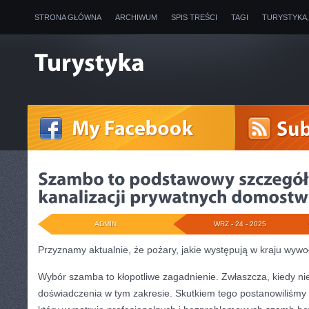
STRONA GŁÓWNA
ARCHIWUM
SPIS TREŚCI
TAGI
TURYSTYKA
ADMIN
WRZ - 24 - 2025
Przyznamy aktualnie, że pożary, jakie występują w kraju wywoł
Wybór szamba to kłopotliwe zagadnienie. Zwłaszcza, kiedy ni
doświadczenia w tym zakresie. Skutkiem tego postanowiliśmy