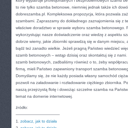
który wypatruje profesjonalnych i bezproblemowych szamb be
to nie tylko szamba betonowe, niemniej jednak także ich dow
dobreszamba.pl. Kompleksowa propozycja, która pozwala zaż
szambami. Zapraszamy do dokładnego zaznajomienia się z 
właściwe doradztwo w sprawie wyboru szamba betonowego. 
wykorzystując nasze doświadczenie oraz wiedzę z aspektu s
dobrze wiemy, jakie zbiorniki sprawdzą się w danym miejscu, 
bądź też zanadto wielkie. Jeżeli pragną Państwo wiedzieć wię
szamb betonowych – wstąp dzisiaj oraz skontaktuj się z nami. 
szamb betonowych, zadbaliśmy również o to, żeby współpracu
firmą, mieli Państwo zapewniony transport szamba betonoweg
Domyślamy się, że nie każdy posiada własny samochód cięża
pozwoli na załadowanie i rozładowanie ciężkiego zbiornika. 
naszą przejrzystą flotę i dowożąc szczelne szamba na Państw
temat na domenie internetowej.
źródło:
———————————
1.
zobacz, jak to działa