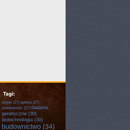
antyki
(27)
apteka
(27)
badania
asertywność
(27)
genetyczne
(30)
biotechnologia
(30)
budownictwo
(34)