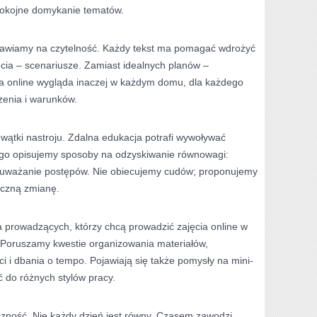
 spokojne domykanie tematów.
tawiamy na czytelność. Każdy tekst ma pomagać wdrożyć
cia – scenariusze. Zamiast idealnych planów –
a online wygląda inaczej w każdym domu, dla każdego
czenia i warunków.
 wątki nastroju. Zdalna edukacja potrafi wywoływać
tego opisujemy sposoby na odzyskiwanie równowagi:
zauważanie postępów. Nie obiecujemy cudów; proponujemy
doczną zmianę.
la prowadzących, którzy chcą prowadzić zajęcia online w
 Poruszamy kwestie organizowania materiałów,
 i dbania o tempo. Pojawiają się także pomysły na mini-
 do różnych stylów pracy.
czność. Nie każdy dzień jest równy. Czasem zawodzi