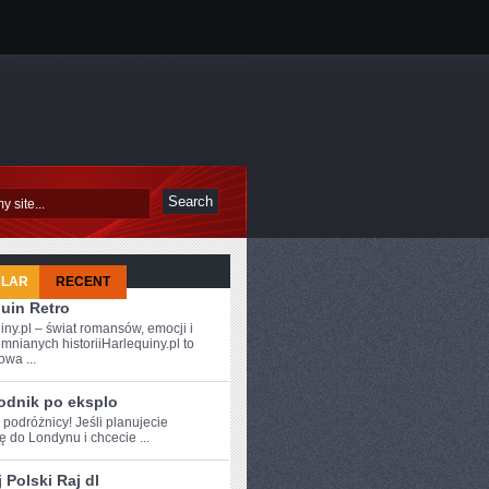
ULAR
RECENT
uin Retro
iny.pl – świat romansów, emocji i
mnianych historiiHarlequiny.pl to
owa ...
odnik po eksplo
 ⁤podróżnicy! Jeśli ‍planujecie
 do Londynu i chcecie ...
 Polski Raj dl