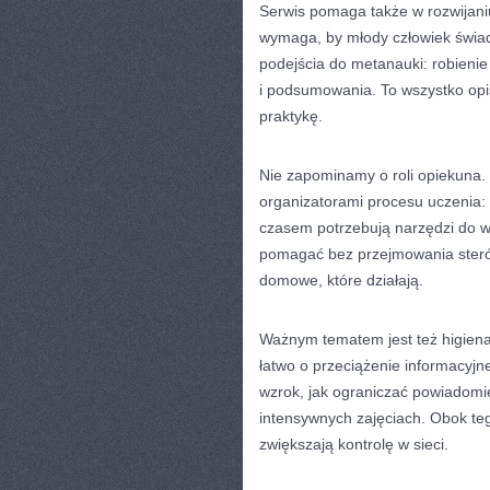
Serwis pomaga także w rozwijaniu
wymaga, by młody człowiek świad
podejścia do metanauki: robienie
i podsumowania. To wszystko opi
praktykę.
Nie zapominamy o roli opiekuna. W
organizatorami procesu uczenia: 
czasem potrzebują narzędzi do w
pomagać bez przejmowania sterów
domowe, które działają.
Ważnym tematem jest też higiena 
łatwo o przeciążenie informacyj
wzrok, jak ograniczać powiadomi
intensywnych zajęciach. Obok tego
zwiększają kontrolę w sieci.