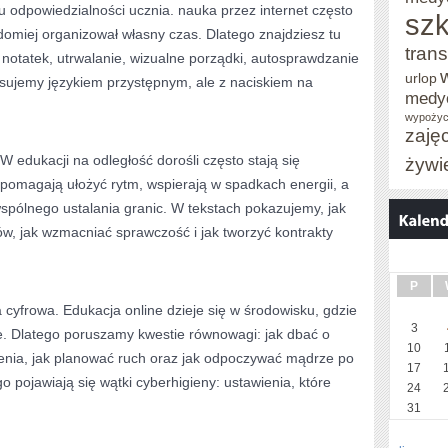
 odpowiedzialności ucznia. nauka przez internet często
szk
omiej organizował własny czas. Dlatego znajdziesz tu
trans
 notatek, utrwalanie, wizualne porządki, autosprawdzanie
urlop
sujemy językiem przystępnym, ale z naciskiem na
medy
wypożyc
zaję
 edukacji na odległość dorośli często stają się
żywi
pomagają ułożyć rytm, wspierają w spadkach energii, a
spólnego ustalania granic. W tekstach pokazujemy, jak
, jak wzmacniać sprawczość i jak tworzyć kontrakty
P
cyfrowa. Edukacja online dzieje się w środowisku, gdzie
3
ne. Dlatego poruszamy kwestie równowagi: jak dbać o
10
enia, jak planować ruch oraz jak odpoczywać mądrze po
17
 pojawiają się wątki cyberhigieny: ustawienia, które
24
31