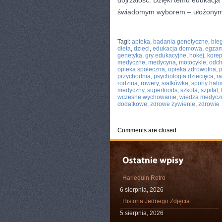
dojrzałość. Dzięki temu edukacja o
świadomym wyborem – ułożonym ta
CATEGORIES:
TURYSTYKA, PODRÓŻE
Tagi:
apteka
,
badania genetyczne
,
bie
dieta
,
dzieci
,
edukacja domowa
,
egzam
genetyka
,
gry edukacyjne
,
hokej
,
korep
medyczne
,
medycyna
,
motocykle
,
odch
opieka społeczna
,
opieka zdrowotna
,
p
przychodnia
,
psychologia dziecięca
,
ra
rodzina
,
rowery
,
siatkówka
,
sporty hal
medyczny
,
superfoods
,
szkoła
,
szpital
,
wczesne wychowanie
,
wiedza medycz
dodatkowe
,
zdrowe żywienie
,
zdrowie
Comments are closed.
Harlequin Retro
6 sierpnia, 2026
Historia Jednego Zdjęcia
5 sierpnia, 2026