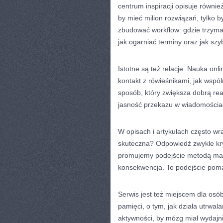
centrum inspiracji opisuje również
by mieć milion rozwiązań, tylko 
zbudować workflow: gdzie trzymać
jak ogarniać terminy oraz jak sz
Istotne są też relacje. Nauka on
kontakt z rówieśnikami, jak wspó
sposób, który zwiększa dobrą rea
jasność przekazu w wiadomościac
W opisach i artykułach często wr
skuteczna? Odpowiedź zwykle kry
promujemy podejście metodą mały
konsekwencja. To podejście poma
Serwis jest też miejscem dla osó
pamięci, o tym, jak działa utrwala
aktywności, by mózg miał wydajni