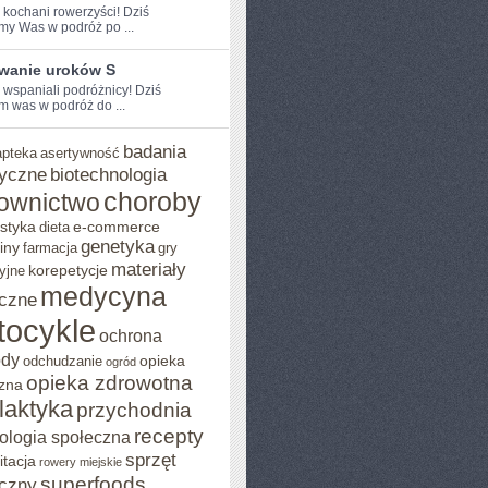
e kochani rowerzyści! Dziś
my Was w podróż po ...
wanie uroków S
 ⁢wspaniali podróżnicy! Dziś⁢
 was w‌ podróż ⁣do ...
badania
apteka
asertywność
yczne
biotechnologia
choroby
ownictwo
styka
e-commerce
dieta
genetyka
iny
farmacja
gry
materiały
korepetycje
yjne
medycyna
czne
tocykle
ochrona
ody
opieka
odchudzanie
ogród
opieka zdrowotna
zna
ilaktyka
przychodnia
recepty
ologia społeczna
sprzęt
itacja
rowery miejskie
superfoods
czny