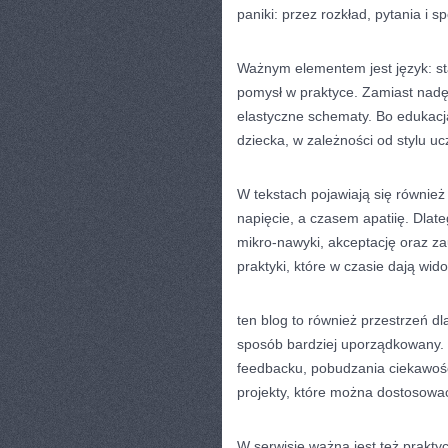
paniki: przez rozkład, pytania i
Ważnym elementem jest język: s
pomysł w praktyce. Zamiast nadę
elastyczne schematy. Bo edukacj
dziecka, w zależności od stylu u
W tekstach pojawiają się również
napięcie, a czasem apatiię. Dla
mikro-nawyki, akceptację oraz 
praktyki, które w czasie dają wi
ten blog to również przestrzeń d
sposób bardziej uporządkowany.
feedbacku, pobudzania ciekawości
projekty, które można dostosować
W serwisie ważna jest też prakty