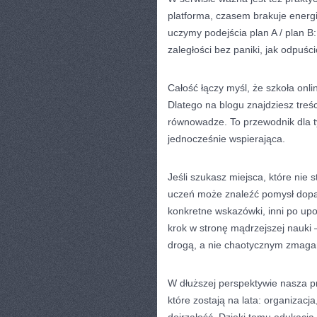
platforma, czasem brakuje energ
uczymy podejścia plan A / plan B
zaległości bez paniki, jak odpuśc
Całość łączy myśl, że szkoła onli
Dlatego na blogu znajdziesz treśc
równowadze. To przewodnik dla ty
jednocześnie wspierająca.
Jeśli szukasz miejsca, które nie 
uczeń może znaleźć pomysł dopas
konkretne wskazówki, inni po up
krok w stronę mądrzejszej nauki 
drogą, a nie chaotycznym zmaga
W dłuższej perspektywie nasza p
które zostają na lata: organizacj