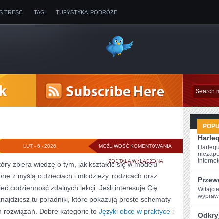
IS TREŚCI
TAGI
TURYSTYKA, PODRÓŻE
POP
Harleq
SZKOLNE
LUT - 6 - 2026
MOŻLIWOŚĆ KOMENTOWANIA
Harlequ
niezapo
LIFEHACKI
internet
ZOSTAŁA WYŁĄCZONA
tóry zbiera wiedzę o tym, jak kształcić się w modelu
one z myślą o dzieciach i młodzieży, rodzicach oraz
Przew
ć codzienność zdalnych lekcji. Jeśli interesuje Cię
Witajcie
wyprawę
znajdziesz tu poradniki, które pokazują proste schematy
 rozwiązań. Dobre kategorie to
Języki obce w praktyce
i
Odkryj