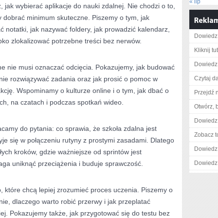
« lip
, jak wybierać aplikacje do nauki zdalnej. Nie chodzi o to,
by dobrać minimum skuteczne. Piszemy o tym, jak
 notatki, jak nazywać foldery, jak prowadzić kalendarz,
Dowiedz 
ybko zlokalizować potrzebne treści bez nerwów.
Kliknij t
Dowiedz 
line nie musi oznaczać odcięcia. Pokazujemy, jak budować
lnie rozwiązywać zadania oraz jak prosić o pomoc w
Czytaj da
kcję. Wspominamy o kulturze online i o tym, jak dbać o
Przejdź n
h, na czatach i podczas spotkań wideo.
Otwórz, 
Dowiedz 
acamy do pytania: co sprawia, że szkoła zdalna jest
Zobacz t
je się w połączeniu rutyny z prostymi zasadami. Dlatego
Dowiedz 
ch kroków, gdzie ważniejsze od sprintów jest
ga uniknąć przeciążenia i buduje sprawczość.
Dowiedz 
b, które chcą lepiej zrozumieć proces uczenia. Piszemy o
nie, dlaczego warto robić przerwy i jak przeplatać
ej. Pokazujemy także, jak przygotować się do testu bez