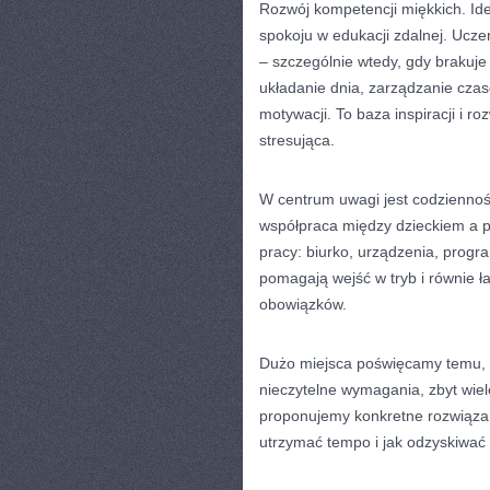
Rozwój kompetencji miękkich. Ide
spokoju w edukacji zdalnej. Ucze
– szczególnie wtedy, gdy brakuje 
układanie dnia, zarządzanie cza
motywacji. To baza inspiracji i r
stresująca.
W centrum uwagi jest codzienność
współpraca między dzieckiem a 
pracy: biurko, urządzenia, progr
pomagają wejść w tryb i równie 
obowiązków.
Dużo miejsca poświęcamy temu, co
nieczytelne wymagania, zbyt wiel
proponujemy konkretne rozwiązani
utrzymać tempo i jak odzyskiwać k