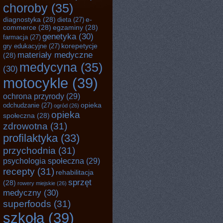
choroby
(35)
diagnostyka
(28)
e-
dieta
(27)
commerce
(28)
egzaminy
(28)
genetyka
(30)
farmacja
(27)
korepetycje
gry edukacyjne
(27)
materiały medyczne
(28)
medycyna
(35)
(30)
motocykle
(39)
ochrona przyrody
(29)
opieka
odchudzanie
(27)
ogród
(26)
opieka
społeczna
(28)
zdrowotna
(31)
profilaktyka
(33)
przychodnia
(31)
psychologia społeczna
(29)
recepty
(31)
rehabilitacja
sprzęt
(28)
rowery miejskie
(26)
medyczny
(30)
superfoods
(31)
szkoła
(39)