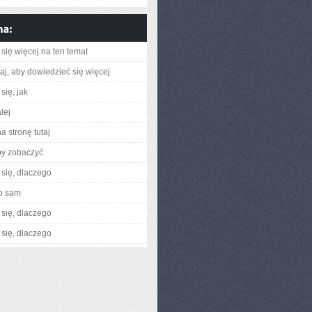
się więcej na ten temat
utaj, aby dowiedzieć się więcej
się, jak
lej
a stronę tutaj
by zobaczyć
się, dlaczego
o sam
się, dlaczego
się, dlaczego