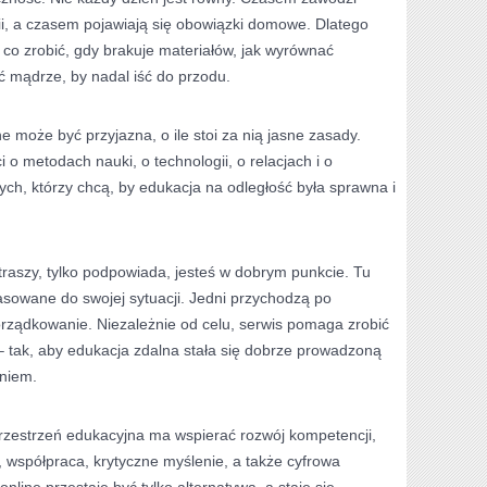
ii, a czasem pojawiają się obowiązki domowe. Dlatego
: co zrobić, gdy brakuje materiałów, jak wyrównać
ić mądrze, by nadal iść do przodu.
ne może być przyjazna, o ile stoi za nią jasne zasady.
i o metodach nauki, o technologii, o relacjach i o
ch, którzy chcą, by edukacja na odległość była sprawna i
straszy, tylko podpowiada, jesteś w dobrym punkcie. Tu
owane do swojej sytuacji. Jedni przychodzą po
orządkowanie. Niezależnie od celu, serwis pomaga zrobić
– tak, aby edukacja zdalna stała się dobrze prowadzoną
niem.
rzestrzeń edukacyjna ma wspierać rozwój kompetencji,
a, współpraca, krytyczne myślenie, a także cyfrowa