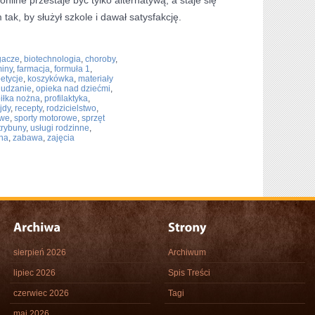
nline przestaje być tylko alternatywą, a staje się
k, by służył szkole i dawał satysfakcję.
gacze
,
biotechnologia
,
choroby
,
iny
,
farmacja
,
formuła 1
,
etycje
,
koszykówka
,
materiały
udzanie
,
opieka nad dziećmi
,
iłka nożna
,
profilaktyka
,
jdy
,
recepty
,
rodzicielstwo
,
owe
,
sporty motorowe
,
sprzęt
trybuny
,
usługi rodzinne
,
na
,
zabawa
,
zajęcia
sierpień 2026
Archiwum
lipiec 2026
Spis Treści
czerwiec 2026
Tagi
maj 2026