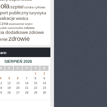
oła
szpital
sztuka cyfrowa
port publiczny
turystyka
wakacje
wiedza
czna
wyposażenie wnętrz
zabawa
zalnie samochodów
cia dodatkowe
zdrowe
zdrowie
enie
SIERPIEŃ 2026
W
Ś
C
P
S
N
1
2
4
5
6
7
8
9
11
12
13
14
15
16
18
19
20
21
22
23
25
26
27
28
29
30