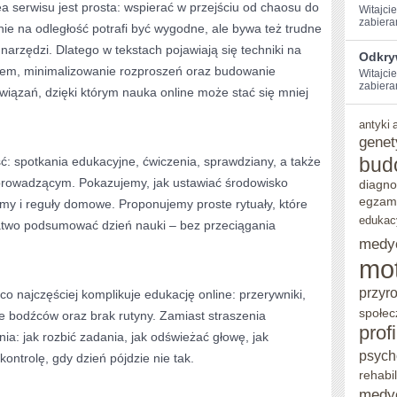
a serwisu jest prosta: wspierać w przejściu od chaosu do
Witajci
zabiera
nie na odległość potrafi być wygodne, ale bywa też trudne
narzędzi. Dlatego w tekstach pojawiają się techniki na
Odkry
sem, minimalizowanie rozproszeń oraz budowanie
Witajcie
zabieram
ozwiązań, dzięki którym nauka online może stać się mniej
antyki
genet
bud
: spotkania edukacyjne, ćwiczenia, sprawdziany, a także
prowadzącym. Pokazujemy, jak ustawiać środowisko
diagno
egzam
amy i reguły domowe. Proponujemy proste rytuały, które
edukac
łatwo podsumować dzień nauki – bez przeciągania
medy
mo
przyr
 najczęściej komplikuje edukację online: przerywniki,
społec
e bodźców oraz brak rutyny. Zamiast straszenia
prof
a: jak rozbić zadania, jak odświeżać głowę, jak
psych
ontrolę, gdy dzień pójdzie nie tak.
rehabil
medy