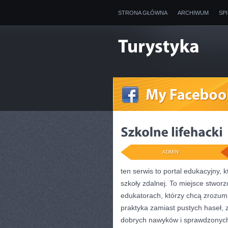
STRONA GŁÓWNA
ARCHIWUM
SP
ADMIN
ten serwis to portal edukacyjny, k
szkoły zdalnej. To miejsce stworz
edukatorach, którzy chcą zrozumie
praktyka zamiast pustych haseł, 
dobrych nawyków i sprawdzonych