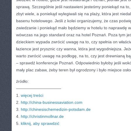
sprawą. Szczególnie jeśli nastawieni jesteśmy poniekąd na to,
zbyt wiele, a poniekąd wylegiwali się na plaży, która jest niedal
basenu hotelowego. Jeśli z kolei organizujemy, że czas poświ
zwiedzanie i poniekąd mało będziemy w hotelu to naprawdę 
wówczas na jego standard oraz na hotel Poznań. Poza tym jeś
dzieckiem wypada zwrócić uwagę na to, czy spełnia on właści
łazience jest prysznic czy wanna, która jest wygodniejsza. Jeż
warto zwrócić uwagę na podłogę, na to, czy jest drewnianą b
– sprawdź konferencje Poznań. Odpowiednio byłoby jeśli wokó
mały plac zabaw, żeby teren był ogrodzony i było miejsce osło
źródło:
———————————
1.
więcej treści
2.
http://china-businessaviation.com
3.
http://chinesischemedizin-potsdam.de
4.
http://christinmollnar.de
5.
kliknij, aby sprawdzić