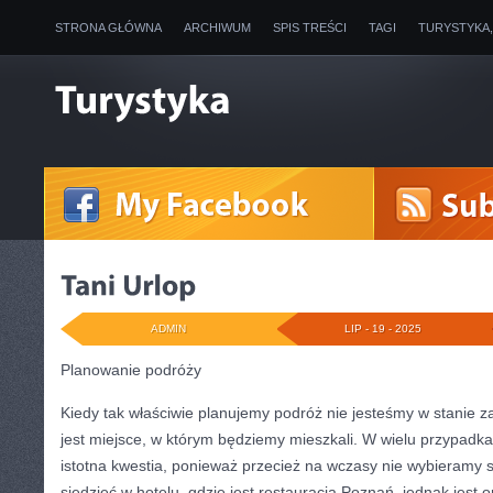
STRONA GŁÓWNA
ARCHIWUM
SPIS TREŚCI
TAGI
TURYSTYKA
ADMIN
LIP - 19 - 2025
Planowanie podróży
Kiedy tak właściwie planujemy podróż nie jesteśmy w stanie z
jest miejsce, w którym będziemy mieszkali. W wielu przypadka
istotna kwestia, ponieważ przecież na wczasy nie wybieramy s
siedzieć w hotelu, gdzie jest restauracja Poznań, jednak jest