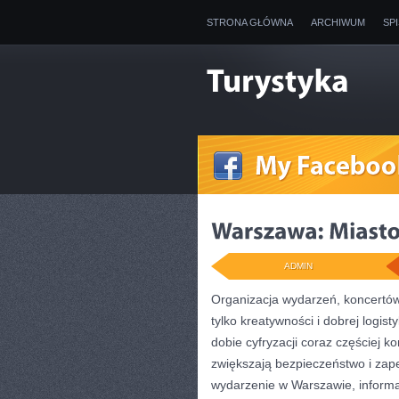
STRONA GŁÓWNA
ARCHIWUM
SP
ADMIN
Organizacja wydarzeń, koncertó
tylko kreatywności i dobrej logis
dobie cyfryzacji coraz częściej k
zwiększają bezpieczeństwo i zape
wydarzenie w Warszawie, informac