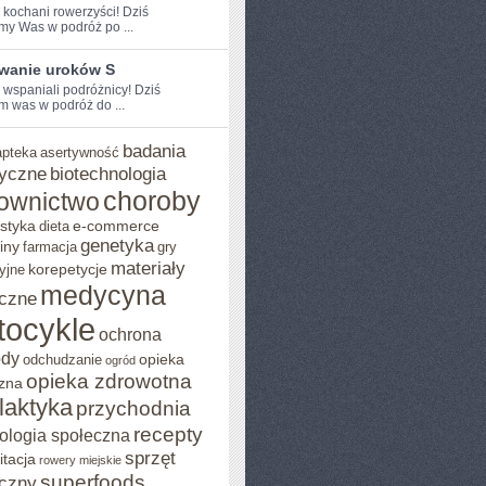
e kochani rowerzyści! Dziś
my Was w podróż po ...
wanie uroków S
 ⁢wspaniali podróżnicy! Dziś⁢
 was w‌ podróż ⁣do ...
badania
apteka
asertywność
yczne
biotechnologia
choroby
ownictwo
styka
e-commerce
dieta
genetyka
iny
farmacja
gry
materiały
korepetycje
yjne
medycyna
czne
tocykle
ochrona
ody
opieka
odchudzanie
ogród
opieka zdrowotna
zna
ilaktyka
przychodnia
recepty
ologia społeczna
sprzęt
itacja
rowery miejskie
superfoods
czny