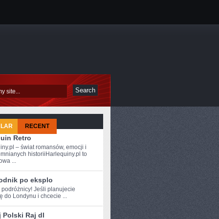
ULAR
RECENT
uin Retro
iny.pl – świat romansów, emocji i
mnianych historiiHarlequiny.pl to
owa ...
odnik po eksplo
 ⁤podróżnicy! Jeśli ‍planujecie
 do Londynu i chcecie ...
 Polski Raj dl