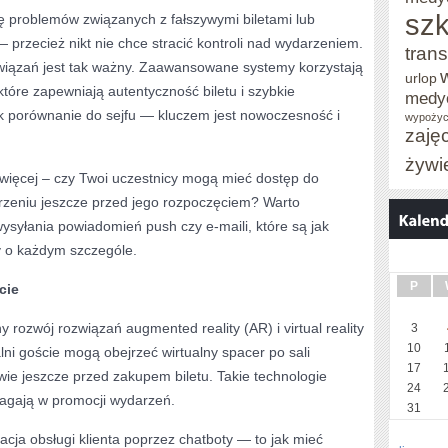
szk
ę problemów związanych z fałszywymi biletami lub
 przecież nikt nie chce stracić kontroli nad wydarzeniem.
trans
wiązań jest tak ważny. Zaawansowane systemy korzystają
urlop
które zapewniają autentyczność biletu i szybkie
medy
ak porównanie do sejfu — kluczem jest nowoczesność i
wypożyc
zaję
żywi
 więcej – czy Twoi uczestnicy mogą mieć dostęp do
rzeniu jeszcze przed jego rozpoczęciem? Warto
wysyłania powiadomień push czy e-maili, które są jak
y o każdym szczególe.
P
cie
ozwój rozwiązań augmented reality (AR) i virtual reality
3
10
lni goście mogą obejrzeć wirtualny spacer po sali
17
ie jeszcze przed zakupem biletu. Takie technologie
24
agają w promocji wydarzeń.
31
cja obsługi klienta poprzez chatboty — to jak mieć