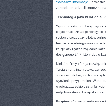
Warszawa,informacje
. To właśni
zakresie organizacji imprez na 
Technologia jako klucz do su
Wyobraź sobie, że Twoje wydarz
część musi działać perfekcyjnie
systemy sprzedaży biletów online
bezpieczne obsługiwanie dużej li
kolejki czy ręczne zapisanie każ
dostępnego 24/7, który dba o każ
Niektóre firmy oferują rozwiązani
Twoją stroną internetową czy soci
sprzedaż biletów, ale też zarządz
wysyłanie przypomnień. Warto te
wyobrażasz sobie dzisiaj funkcjo
natychmiastowy dostęp do informa
Bezpieczeństwo przede wszys