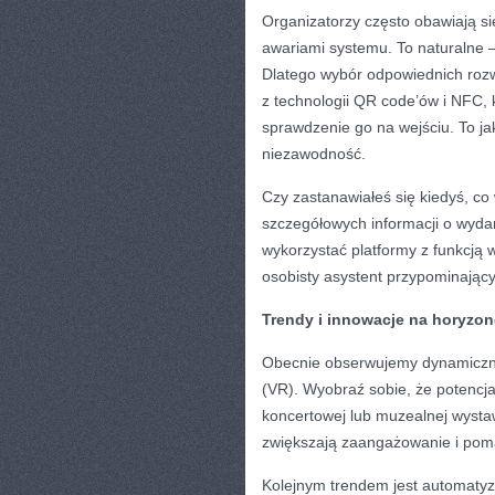
Organizatorzy często obawiają si
awariami systemu. To naturalne —
Dlatego wybór odpowiednich roz
z technologii QR code’ów i NFC, 
sprawdzenie go na wejściu. To j
niezawodność.
Czy zastanawiałeś się kiedyś, co
szczegółowych informacji o wyda
wykorzystać platformy z funkcją 
osobisty asystent przypominając
Trendy i innowacje na horyzon
Obecnie obserwujemy dynamiczny r
(VR). Wyobraź sobie, że potencja
koncertowej lub muzealnej wystaw
zwiększają zaangażowanie i pom
Kolejnym trendem jest automatyza