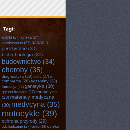
antyki
(27)
apteka
(27)
badania
asertywność
(27)
genetyczne
(30)
biotechnologia
(30)
budownictwo
(34)
choroby
(35)
diagnostyka
(28)
e-
dieta
(27)
commerce
(28)
egzaminy
(28)
genetyka
(30)
farmacja
(27)
korepetycje
gry edukacyjne
(27)
materiały medyczne
(28)
medycyna
(35)
(30)
motocykle
(39)
ochrona przyrody
(29)
opieka
odchudzanie
(27)
ogród
(26)