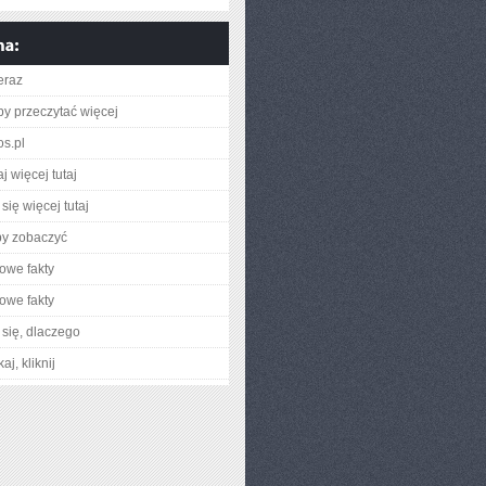
eraz
aby przeczytać więcej
os.pl
j więcej tutaj
się więcej tutaj
by zobaczyć
owe fakty
owe fakty
się, dlaczego
aj, kliknij