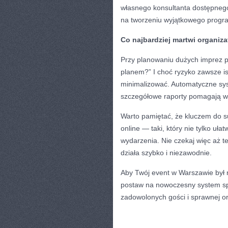
własnego konsultanta dostępnego
na tworzeniu wyjątkowego progra
Co najbardziej martwi organiz
Przy planowaniu dużych imprez po
planem?” I choć ryzyko zawsze is
minimalizować. Automatyczne sys
szczegółowe raporty pomagają w 
Warto pamiętać, że kluczem do s
online — taki, który nie tylko uła
wydarzenia. Nie czekaj więc aż t
działa szybko i niezawodnie.
Aby Twój event w Warszawie był
postaw na nowoczesny system sprz
zadowolonych gości i sprawnej or