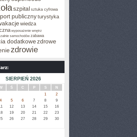
oła
szpital
sztuka cyfrowa
port publiczny
turystyka
wakacje
wiedza
czna
wyposażenie wnętrz
zabawa
zalnie samochodów
cia dodatkowe
zdrowe
zdrowie
enie
SIERPIEŃ 2026
W
Ś
C
P
S
N
1
2
4
5
6
7
8
9
11
12
13
14
15
16
18
19
20
21
22
23
25
26
27
28
29
30