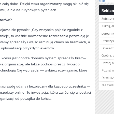
« lip
 całą dobę. Dzięki temu organizatorzy mogą skupić się
mu, a nie na rutynowych pytaniach.
Zobacz t
atorów?
Kliknij, 
jawia się pytanie: „Czy wszystko pójdzie zgodnie z
peregrin
tnieje, to właśnie nowoczesne rozwiązania pozwalają je
Przeczyta
temy sprzedaży i wejść eliminują chaos na bramkach, a
optymalizacji przyszłych eventów.
Dowiedz 
Otwórz, 
ukcesu jest dobrze dobrany system sprzedaży biletów
Poznaj n
twia organizację, ale także podnosi prestiż Twojego
echnologia Cię wyprzedzi — wybierz rozwiązanie, które
Poznaj n
Dowiedz 
Nie zwlek
 naprawdę udany i bezpieczny dla każdego uczestnika —
edaży online. To inwestycja, która zwróci się w postaci
ganizacji od początku do końca.