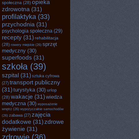
opieka
społeczna
(28)
zdrowotna
(31)
profilaktyka
(33)
przychodnia
(31)
psychologia społeczna
(29)
recepty
(31)
rehabilitacja
sprzęt
(28)
rowery miejskie
(26)
medyczny
(30)
superfoods
(31)
szkoła
(39)
szpital
(31)
sztuka cyfrowa
transport publiczny
(27)
(31)
turystyka
(30)
urlop
wakacje
(31)
wiedza
(28)
medyczna
(30)
wyposażenie
wnętrz
(26)
wypożyczalnie samochodów
zajęcia
zabawa
(27)
(26)
dodatkowe
(31)
zdrowe
żywienie
(31)
zdrowie
(36)