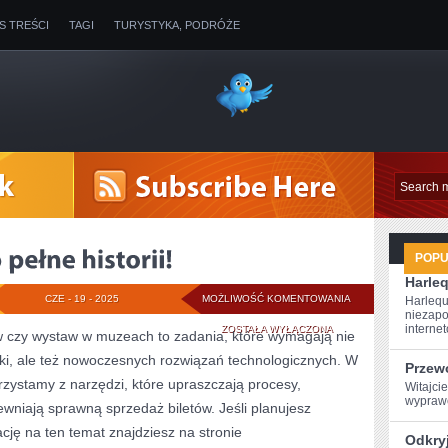
IS TREŚCI
TAGI
TURYSTYKA, PODRÓŻE
POP
Harleq
WARSZAWA:
CZE - 19 - 2025
MOŻLIWOŚĆ KOMENTOWANIA
Harlequ
niezapo
MIASTO
internet
ZOSTAŁA WYŁĄCZONA
w czy wystaw w muzeach to zadania, które wymagają nie
tyki, ale też nowoczesnych rozwiązań technologicznych. W
PEŁNE
Przew
orzystamy z narzędzi, które upraszczają procesy,
Witajcie
HISTORII!
wyprawę
wniają sprawną sprzedaż biletów. Jeśli planujesz
ję na ten temat znajdziesz na stronie
Odkryj