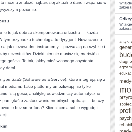
e tu można znaleźć najbardziej aktualne dane i wsparcie w
Witajci
zabiera
najwyższym poziomie.
Odkry
kcesu
Witajcie
zabieram
enie to jak dobrze skomponowana orkiestra — każda
. W tym przypadku technologia to dyrygent. Nowoczesne
antyki
 są jak niezawodne instrumenty – pozwalają na szybkie i
genet
bud
czby uczestników. Dzięki nim nie musisz się martwić o
dego gościa. To tak, jakby mieć własnego asystenta
diagno
egzam
dy detal.
edukac
a typu SaaS (Software as a Service), które integrują się z
medy
al mediami. Takie platformy umożliwiają nie tylko
mo
anie listą gości, analitykę odwiedzin czy automatyczne
przyr
ż pamiętać o zastosowaniu mobilnych aplikacji — bo czy
społec
nowanie bez smartfona? Klienci cenią sobie wygodę i
prof
cji.
psych
rehabil
tkim
medy