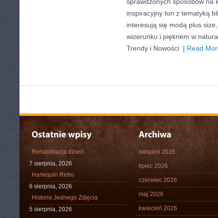
sprawdzonych sposobów na le
inspiracyjny ton z tematyką b
interesują się modą plus si
wizerunku i pięknem w natur
Trendy i Nowości
[ Read Mor
Rehabilitacja dzieci
sierpień 2026
7 sierpnia, 2026
lipiec 2026
Harlequin Retro
czerwiec 2026
6 sierpnia, 2026
maj 2026
Historia Jednego Zdjęcia
kwiecień 2026
5 sierpnia, 2026