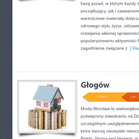
bazę porad, w którym każdy 
początkujący, jak i zaawans
wartościowe materiały dotycz
zdrowego stylu życia, odżyw
rozwijania własnej sprawności
popularyzowaniu aktywności f
zagadnienia związane z
[ Rea
ADMIN
LIP - 
Moda Wrocław to wielowątkow
poświęcony zwiedzaniu na Do
szczególnym uwzględnieniem 
które tworzą niezwykle nieocz
Polski. Strona jest blogiem,