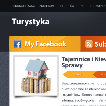
STRONA GŁÓWNA
ARCHIWUM
SPIS TREŚCI
TAGI
TURYSTYKA
ADMIN
LIP - 
Świat zorganizowanych grup p
budzi ogromne zainteresowani
i czytelników. Strona stanow
informacji poświęcone mafii, ic