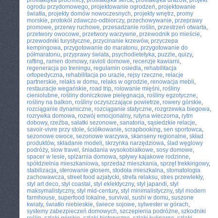
profilaktyka próchnicy
,
profilaktyka serca
,
profilaktyka urazów
,
projekt
ogrodu przydomowego
,
projektowanie ogrodzeń
,
projektowanie
światła
,
projekty domów nowoczesnych
,
projekty wnętrz
,
promy
morskie
,
protokół zdawczo-odbiorczy
,
przechowywanie
,
przeprawy
promowe
,
przerwy ruchowe
,
przesadzanie roślin
,
przestrzeń otwarta
,
przetwory owocowe
,
przetwory warzywne
,
przewodnik po mieście
,
przewodniki turystyczne
,
przycinanie krzewów
,
przyczepa
kempingowa
,
przygotowanie do maratonu
,
przygotowanie do
półmaratonu
,
przyprawy świata
,
psychodietetyka
,
puzzle
,
quizy
,
rafting
,
ramen domowy
,
ravioli domowe
,
recenzje kawiarni
,
regeneracja po treningu
,
regulamin osiedla
,
rehabilitacja
ortopedyczna
,
rehabilitacja po urazie
,
rejsy rzeczne
,
relacje
partnerskie
,
relaks w domu
,
relaks w ogrodzie
,
renowacja mebli
,
restauracje wegańskie
,
road trip
,
rolowanie mięśni
,
rośliny
cieniolubne
,
rośliny doniczkowe pielęgnacja
,
rośliny egzotyczne
,
rośliny na balkon
,
rośliny oczyszczające powietrze
,
rowery górskie
,
rozciąganie dynamiczne
,
rozciąganie statyczne
,
rozgrzewka biegowa
,
rozrywka domowa
,
rozwój emocjonalny
,
rutyna wieczorna
,
rytm
dobowy
,
rzeźba
,
sałatki sezonowe
,
sanatoria
,
sąsiedzkie relacje
,
savoir-vivre przy stole
,
ściółkowanie
,
scrapbooking
,
sen sportowca
,
sezonowe owoce
,
sezonowe warzywa
,
skanseny regionalne
,
skład
produktów
,
składanie modeli
,
skrzynka narzędziowa
,
ślad węglowy
podróży
,
slow travel
,
śniadania wysokobiałkowe
,
sosy domowe
,
spacer w lesie
,
spiżarnia domowa
,
spływy kajakowe rodzinne
,
spółdzielnia mieszkaniowa
,
sprzedaż mieszkania
,
sprzęt trekkingowy
,
stabilizacja
,
sterowanie głosem
,
stodoła mieszkalna
,
stomatologia
zachowawcza
,
street food azjatycki
,
strefa relaksu
,
stres przewlekły
,
styl art deco
,
styl coastal
,
styl eklektyczny
,
styl japandi
,
styl
maksymalistyczny
,
styl mid-century
,
styl minimalistyczny
,
styl modern
farmhouse
,
superfood lokalne
,
survival
,
sushi w domu
,
suszone
kwiaty
,
światło niebieskie
,
świece sojowe
,
sylwester w górach
,
systemy zabezpieczeń domowych
,
szczepienia podróżne
,
szkodniki