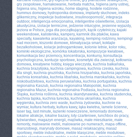
karciane rodzinne
,
gry logiczne online
,
gry planszowe strategiczne
,
gry zespołowe
,
hamakowanie
,
herbata matcha
,
higiena jamy ustnej
,
higiena snu
,
higiena wzroku
,
home staging
,
hostele rodzinne
,
hummus domowy
,
hydroponika domowa
,
implanty słuchowe
,
indeks
glikemiczny
,
inspekcje budowlane
,
insulinooporność
,
integracja
outdoor
,
inteligencja emocjonalna
,
inteligentne oświetlenie
,
izolacja
akustyczna
,
izolacje termiczne
,
jedzenie intuicyjne
,
jesienne wyjazdy
,
jeziora w Polsce
,
joga dla początkujących
,
kącik czytelniczy
,
kajaki
weekendowe
,
kalistenika
,
kampery
,
karmnik dla ptaków
,
kawa
specialty
,
kawalerka aranżacja
,
kayaking
,
kemping rodzinny
,
kempingi
nad morzem
,
kiszonki domowe
,
klimatyzacja smart
,
koktajle
bezalkoholowe
,
kolacje jednogarnkowe
,
kolonie letnie
,
kolor roku
,
kominki ekologiczne
,
komórka lokatorska
,
kompozycje kwiatowe
,
komunikacja bez przemocy
,
koncentracja
,
konkursy
,
konsultacja
psychologiczna
,
kontuzje sportowe
,
kosmetyki dla zwierząt
,
kotłownia
domowa
,
kreatywne hobby
,
księga wieczysta
,
kuchnia bałkańska
,
kuchnia brazylijska
,
kuchnia campingowa
,
kuchnia czeska
,
kuchnia
dla singli
,
kuchnia gruzińska
,
Kuchnia hiszpańska
,
kuchnia japońska
,
kuchnia koreańska
,
kuchnia libańska
,
kuchnia marokańska
,
kuchnia
niskobudżetowa
,
kuchnia peruwiańska
,
kuchnia portugalska
,
kuchnia
regionalna Kaszub
,
kuchnia regionalna Małopolski
,
kuchnia
regionalna Mazur
,
kuchnia regionalna Podlasia
,
kuchnia regionalna
Śląska
,
kuchnia roślinna
,
kuchnia skandynawska
,
kuchnia studencka
,
kuchnia tajska
,
kuchnia turecka
,
kuchnia ukraińska
,
kuchnia
węgierska
,
kuchnia zero waste
,
kuchnia żydowska
,
kuchnie na
wymiar
,
kultura herbaty
,
kultura kawy
,
łąka kwietna
,
lamele ścienne
,
laser tag
,
last minute
,
łazienki nowoczesne
,
lemoniady domowe
,
lokalne atrakcje
,
lokalne bazary
,
loty czarterowe
,
lunchbox do pracy
,
łyżwiarstwo
,
magazyn energii
,
majówka
,
małe mieszkanie
,
małe
remonty
,
malowanie mebli
,
malowanie po numerach
,
mapa offline
,
marszobiegi
,
marynaty domowe
,
masaż relaksacyjny
,
masaż
sportowy
,
meble industrialne
,
meble klasyczne
,
meble modułowe
,