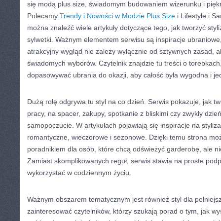
się modą plus size, świadomym budowaniem wizerunku i pię
Polecamy
Trendy i Nowości w Modzie Plus Size
i Lifestyle i 
można znaleźć wiele artykuły dotyczące tego, jak tworzyć styli
sylwetki. Ważnym elementem serwisu są inspiracje ubraniowe,
atrakcyjny wygląd nie zależy wyłącznie od sztywnych zasad, 
świadomych wyborów. Czytelnik znajdzie tu treści o torebkach,
dopasowywać ubrania do okazji, aby całość była wygodna i j
Dużą rolę odgrywa tu styl na co dzień. Serwis pokazuje, jak t
pracy, na spacer, zakupy, spotkanie z bliskimi czy zwykły dzień
samopoczucie. W artykułach pojawiają się inspiracje na styliz
romantyczne, wieczorowe i sezonowe. Dzięki temu strona mo
poradnikiem dla osób, które chcą odświeżyć garderobę, ale n
Zamiast skomplikowanych reguł, serwis stawia na proste podp
wykorzystać w codziennym życiu.
Ważnym obszarem tematycznym jest również styl dla pełniejs
zainteresować czytelników, którzy szukają porad o tym, jak wy