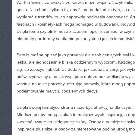
Warto również zauważyć, że serwis może wspierać czytelnika
gustu. Nie chodzi tylko o to, aby ślepo podążać za tym, co akt
wybierać z trendów to, co naprawdę podkreśla osobowość. Art
fasonach i kosmetykach mogą pomagać w budowaniu indywidua
Dzięki temu czytelnik może z czasem lepiej rozumieć, w czym c
elementy garderoby są dla niego korzystne i jakich kosmetyk
Serwis można opisać jako poradnik dla osób ceniących styl i k
lekka, ale jednocześnie bliska codziennym wyborom. Każdego
się, co założyć, jak dobrać dodatki, jak zadbać o cerę, jak wyk
odświeżyć włosy albo jak wyglądać dobrze bez wielkiego wysi
właśnie na takie potrzeby, oferując pomysły, które mogą popr
podejmowanie małych, codziennych decyzji.
Dzięki swojej tematyce strona może być atrakcyjna dla czytel
Młodsze osoby mogą szukać tu makijażowych inspiracji, a doj
zwracać uwagę na pielęgnację skóry. Osoby o pełniejszej syl
inspiracje plus size, a osoby zainteresowane ogólną urodą m