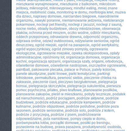
meble skandynawskie
,
meble z palet
,
medytacja
,
miejskie rośliny
,
mieszkanie wynajmowane
,
mieszkanie z balkonem
,
mikrobiom
jelitowy
,
mikroogród
,
mikrowyprawy
,
mindful eating
,
mniej znane
miejsca
,
mobilność ciała
,
monitoring w domu
,
morfologia krwi
,
muzea
dla dzieci
,
naprawy domowe
,
narciarstwo biegowe
,
nawodnienie
organizmu
,
nawyki poranne
,
niemarnowanie jedzenia
,
nietolerancje
pokarmowe
,
noclegi pet friendly
,
noclegi z jacuzzi
,
noclegi z sauną
,
nocne niebo
,
obiady budżetowe
,
obozy młodzieżowe
,
obserwacja
ptaków
,
ochrona przed mrozem
,
oczko wodne
,
odbiór mieszkania
,
oddech przeponowy
,
odnawianie drewna
,
odporność organizmu
,
odprawa online
,
odzież outdoorowa
,
odżywianie seniorów
,
ogród
deszczowy
,
ogród miejski
,
ogród na parapecie
,
ogród wertykalny
,
ogród wypoczynkowy
,
ogród zimowy pomysły
,
ogrzewanie
ekologiczne
,
ogrzewanie miejskie
,
opieka okołoporodowa
,
opłaty
administracyjne
,
opóźniony lot
,
organizacja domowa
,
organizacja
kuchni
,
organizacja spiżarni
,
organizacja szafy
,
origami
,
ortodoncja
,
oświetlenie domowe
,
oświetlenie nastrojowe
,
oszczędne ogrzewanie
,
paintball
,
pakowanie plecaka
,
pałace w Polsce
,
palety kolorów
,
panele akustyczne
,
parki linowe
,
parki tematyczne
,
parkingi
lotniskowe
,
permakultura
,
pewność siebie
,
pieczenie chleba na
zakwasie
,
pieczenie ciast
,
pieczywo bezglutenowe
,
pielęgnacja
bonsai
,
pielęgnacja storczyków
,
pielęgnacja sukulentów
,
pierwsza
pomoc psychiczna
,
pilates
,
piwo kraftowe
,
planowanie posiłków
,
planowanie zakupów
,
pleśń w mieszkaniu
,
pobyty lecznicze
,
podatek
od nieruchomości
,
podróż pociągiem
,
podróże aktywne
,
podróże
budżetowe
,
podróże edukacyjne
,
podróże kamperem
,
podróże
kulinarne
,
podróże objazdowe
,
podróże poślubne
,
podróże poza
sezonem
,
podróże senioralne
,
podróże solo
,
podróże z kotem
,
podróże z przyczepą
,
podróże z psem
,
podróżowanie
odpowiedzialne
,
pola namiotowe
,
pompy ciepła w domu
,
porównywarka lotów
,
porządki domowe
,
posiłki po treningu
,
pozwolenie na budowę
,
prawa pasażera
,
produktywność osobista
,