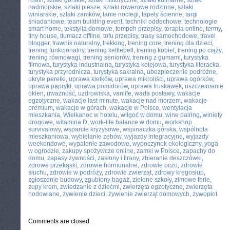
roślin
,
szlaki górskie
,
szlaki historyczne
,
szlaki kulinarne
,
szlaki
nadmorskie
,
szlaki piesze
,
szlaki rowerowe rodzinne
,
szlaki
winiarskie
,
szlaki zamków
,
tanie noclegi
,
tapety ścienne
,
targi
śniadaniowe
,
team building event
,
techniki oddechowe
,
technologie
smart home
,
tekstylia domowe
,
tempeh przepisy
,
terapia online
,
termy
,
tiny house
,
tłumacz offline
,
tofu przepisy
,
trasy samochodowe
,
travel
blogger
,
trawnik naturalny
,
trekking
,
trening core
,
trening dla dzieci
,
trening funkcjonalny
,
trening kettlebell
,
trening kobiet
,
trening po ciąży
,
trening równowagi
,
trening seniorów
,
trening z gumami
,
turystyka
filmowa
,
turystyka industrialna
,
turystyka kolejowa
,
turystyka literacka
,
turystyka przyrodnicza
,
turystyka sakralna
,
ubezpieczenie podróżne
,
ukryte perełki
,
uprawa kiełków
,
uprawa mikroliści
,
uprawa ogórków
,
uprawa papryki
,
uprawa pomidorów
,
uprawa truskawek
,
uszczelnianie
okien
,
uważność
,
uzdrowiska
,
vanlife
,
wada postawy
,
wakacje
egzotyczne
,
wakacje last minute
,
wakacje nad morzem
,
wakacje
premium
,
wakacje w górach
,
wakacje w Polsce
,
wentylacja
mieszkania
,
Wielkanoc w hotelu
,
wilgoć w domu
,
wine pairing
,
winiety
drogowe
,
witamina D
,
work-life balance w domu
,
workshop
survivalowy
,
wsparcie kryzysowe
,
wspinaczka górska
,
wspólnota
mieszkaniowa
,
wybielanie zębów
,
wyjazdy integracyjne
,
wyjazdy
weekendowe
,
wypalenie zawodowe
,
wypoczynek ekologiczny
,
yoga
w ogrodzie
,
zakupy spożywcze online
,
zamki w Polsce
,
zapachy do
domu
,
zapasy żywności
,
zasłony i firany
,
zbieranie deszczówki
,
zdrowe przekąski
,
zdrowie hormonalne
,
zdrowie oczu
,
zdrowie
słuchu
,
zdrowie w podróży
,
zdrowie zwierząt
,
zdrowy kręgosłup
,
zgłoszenie budowy
,
zgubiony bagaż
,
zielone szkoły
,
zimowe ferie
,
zupy krem
,
zwiedzanie z dziećmi
,
zwierzęta egzotyczne
,
zwierzęta
hodowlane
,
żywienie dzieci
,
żywienie zwierząt domowych
,
żywopłot
Comments are closed.