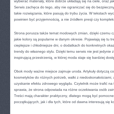
wybierać materiały, które dobrze układają się na ciele, oraz j
Serwis zachęca do tego, aby nie ograniczać się do bezpieczn
takie rozwiązania, które pasują do trybu życia. W tekstach wyc
powinien być przyjemnością, a nie źródłem presji czy komplek
Strona porusza także temat modowych zmian, dzięki czemu cz
jakie kolory są popularne w danym okresie. Pojawiają się tu treś
cieplejsze i chłodniejsze dni, o dodatkach do konkretnych oka
trendy do własnego stylu. Dzięki temu serwis nie jest jedynie
inspirującą przestrzenią, w której moda staje się bardziej dost
Obok mody ważne miejsce zajmuje uroda. Artykuły dotyczą co
kosmetyków do różnych potrzeb, walki z niedoskonałościami,
uzyskanie efektu zdrowego wyglądu. Czytelnik może trafić na t
sprawia, że strona odpowiada na różne oczekiwania osób zai
Treści mają charakter praktyczny, dlatego mogą być pomocne
początkujących, jak i dla tych, które od dawna interesują się 