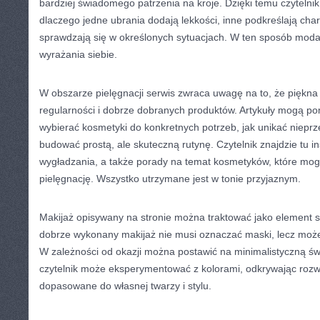
bardziej świadomego patrzenia na kroje. Dzięki temu czytelnik
dlaczego jedne ubrania dodają lekkości, inne podkreślają char
sprawdzają się w określonych sytuacjach. W ten sposób moda
wyrażania siebie.
W obszarze pielęgnacji serwis zwraca uwagę na to, że piękna
regularności i dobrze dobranych produktów. Artykuły mogą p
wybierać kosmetyki do konkretnych potrzeb, jak unikać niepr
budować prostą, ale skuteczną rutynę. Czytelnik znajdzie tu i
wygładzania, a także porady na temat kosmetyków, które mo
pielęgnację. Wszystko utrzymane jest w tonie przyjaznym.
Makijaż opisywany na stronie można traktować jako element sty
dobrze wykonany makijaż nie musi oznaczać maski, lecz moż
W zależności od okazji można postawić na minimalistyczną ś
czytelnik może eksperymentować z kolorami, odkrywając rozwi
dopasowane do własnej twarzy i stylu.