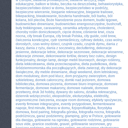
w Europie
,
badania profilaktyczne
,
badanie tarczycy
,
bajki
edukacyjne
,
balkon w bloku
,
beczka na deszczówkę
,
behawiorystyka
,
bezpieczeństwo dzieci w domu
,
bezpieczeństwo w podróży
,
bezpieczne wiercenie
,
bieganie rekreacyjne
,
bieganie trailowe
,
bikepacking
,
biwakowanie
,
bizuteria handmade
,
ból barku
,
ból
kolana
,
ból pleców
,
Boże Narodzenie poza domem
,
budki lęgowe
,
budownictwo drewniane
,
budownictwo energooszczędne
,
bushcraft
,
buty trekkingowe
,
caravaning
,
ceramika artystyczna
,
cholesterol
,
choroby roślin doniczkowych
,
cięcie drzew
,
ciśnienie krwi
,
cisza
nocna
,
city break Europa
,
city break Polska
,
city guide
,
cold brew
,
ćwiczenia korekcyjne
,
cydr rzemieślniczy
,
cyfrowy detoks
,
czas wolny
dorosłych
,
czas wolny dzieci
,
czujnik czadu
,
czujnik dymu
,
dania z
kaszy
,
dania z ryżu
,
dania z soczewicy
,
decluttering
,
dekoracje
jesienne
,
dekoracje letnie
,
dekoracje sezonowe
,
dekoracje wiosenne
,
dekoracje zimowe
,
dekorowanie tortów
,
desery bez cukru
,
design
funkcjonalny
,
design lamp
,
design mebli biurowych
,
design roślinny
,
dieta lekkostrawna
,
dieta przeciwzapalna
,
dieta pudełkowa
,
dieta
śródziemnomorska dla początkujących
,
dieta zwierząt
,
diy dekoracje
świąteczne
,
diy meble drewniane
,
długi weekend
,
dom letniskowy
,
dom modułowy
,
dom pod klucz
,
dom przyjazny zwierzętom
,
dom
szkieletowy
,
domek całoroczny
,
domki nad jeziorem
,
domowa
biblioteczka
,
domowa pizzeria
,
domowe biuro inspiracje
,
domowe
fermentacje
,
domowe makarony
,
domowe nalewki
,
domowe
przetwory
,
druk 3d hobby
,
dywany do salonu
,
działka rekreacyjna
,
dziennik wdzięczności
,
ekopodróże
,
ekoturystyka
,
elektrolity
,
ergonomiczne ćwiczenia
,
escape room domowy
,
etykiety spożywcze
,
eventy firmowe integracyjne
,
eventy przygodowe
,
fermentowane
napoje
,
first minute
,
fitness w domu
,
fizjoprofilaktyka
,
florystyka
domowa
,
food pairing
,
fotografia górska
,
fotografia nocna
,
fotografia
podróżnicza
,
garaż podziemny
,
glamping
,
góry w Polsce
,
gotowanie
dla dwojga
,
gotowanie na ognisku
,
gotowanie rodzinne
,
gotowanie
sous vide
,
granice osobiste
,
gravel
,
grillowanie sezonowe
,
gry