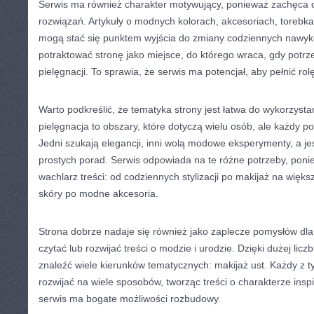
Serwis ma również charakter motywujący, ponieważ zachęca
rozwiązań. Artykuły o modnych kolorach, akcesoriach, torebka
mogą stać się punktem wyjścia do zmiany codziennych nawyk
potraktować stronę jako miejsce, do którego wraca, gdy potr
pielęgnacji. To sprawia, że serwis ma potencjał, aby pełnić rolę
Warto podkreślić, że tematyka strony jest łatwa do wykorzysta
pielęgnacja to obszary, które dotyczą wielu osób, ale każdy po
Jedni szukają elegancji, inni wolą modowe eksperymenty, a je
prostych porad. Serwis odpowiada na te różne potrzeby, poni
wachlarz treści: od codziennych stylizacji po makijaż na większ
skóry po modne akcesoria.
Strona dobrze nadaje się również jako zaplecze pomysłów dla 
czytać lub rozwijać treści o modzie i urodzie. Dzięki dużej lic
znaleźć wiele kierunków tematycznych: makijaż ust. Każdy z
rozwijać na wiele sposobów, tworząc treści o charakterze insp
serwis ma bogate możliwości rozbudowy.