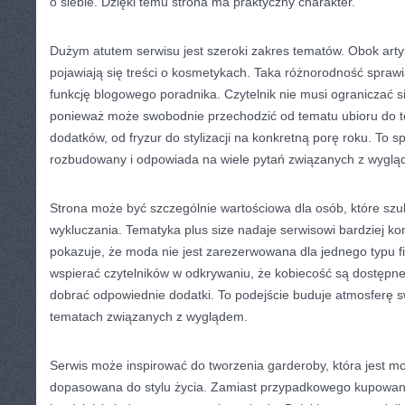
o siebie. Dzięki temu strona ma praktyczny charakter.
Dużym atutem serwisu jest szeroki zakres tematów. Obok art
pojawiają się treści o kosmetykach. Taka różnorodność sprawi
funkcję blogowego poradnika. Czytelnik nie musi ograniczać się
ponieważ może swobodnie przechodzić od tematu ubioru do t
dodatków, od fryzur do stylizacji na konkretną porę roku. To sp
rozbudowany i odpowiada na wiele pytań związanych z wyglą
Strona może być szczególnie wartościowa dla osób, które szu
wykluczania. Tematyka plus size nadaje serwisowi bardziej ko
pokazuje, że moda nie jest zarezerwowana dla jednego typu fi
wspierać czytelników w odkrywaniu, że kobiecość są dostępne 
dobrać odpowiednie dodatki. To podejście buduje atmosferę s
tematach związanych z wyglądem.
Serwis może inspirować do tworzenia garderoby, która jest m
dopasowana do stylu życia. Zamiast przypadkowego kupowani