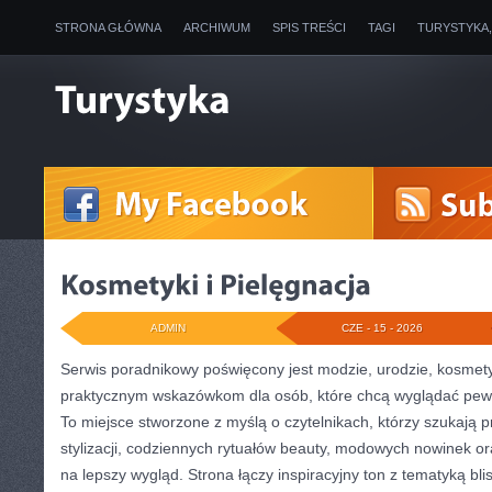
STRONA GŁÓWNA
ARCHIWUM
SPIS TREŚCI
TAGI
TURYSTYKA
ADMIN
CZE - 15 - 2026
Serwis poradnikowy poświęcony jest modzie, urodzie, kosmet
praktycznym wskazówkom dla osób, które chcą wyglądać pewn
To miejsce stworzone z myślą o czytelnikach, którzy szukają 
stylizacji, codziennych rytuałów beauty, modowych nowinek 
na lepszy wygląd. Strona łączy inspiracyjny ton z tematyką bli