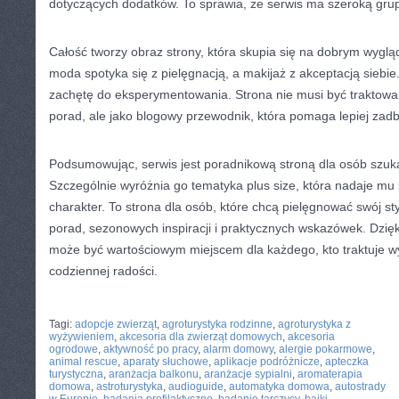
dotyczących dodatków. To sprawia, że serwis ma szeroką gru
Całość tworzy obraz strony, która skupia się na dobrym wygląd
moda spotyka się z pielęgnacją, a makijaż z akceptacją siebie
zachętę do eksperymentowania. Strona nie musi być traktowa
porad, ale jako blogowy przewodnik, która pomaga lepiej zadba
Podsumowując, serwis jest poradnikową stroną dla osób szukaj
Szczególnie wyróżnia go tematyka plus size, która nadaje mu 
charakter. To strona dla osób, które chcą pielęgnować swój sty
porad, sezonowych inspiracji i praktycznych wskazówek. Dzię
może być wartościowym miejscem dla każdego, kto traktuje w
codziennej radości.
CATEGORIES:
TURYSTYKA, PODRÓŻE
Tagi:
adopcje zwierząt
,
agroturystyka rodzinne
,
agroturystyka z
wyżywieniem
,
akcesoria dla zwierząt domowych
,
akcesoria
ogrodowe
,
aktywność po pracy
,
alarm domowy
,
alergie pokarmowe
,
animal rescue
,
aparaty słuchowe
,
aplikacje podróżnicze
,
apteczka
turystyczna
,
aranżacja balkonu
,
aranżacje sypialni
,
aromaterapia
domowa
,
astroturystyka
,
audioguide
,
automatyka domowa
,
autostrady