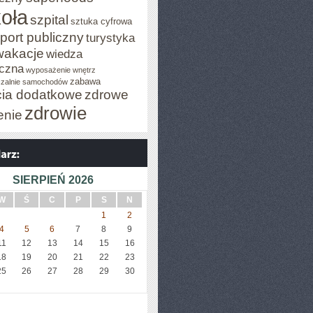
oła
szpital
sztuka cyfrowa
port publiczny
turystyka
wakacje
wiedza
czna
wyposażenie wnętrz
zabawa
zalnie samochodów
cia dodatkowe
zdrowe
zdrowie
enie
SIERPIEŃ 2026
W
Ś
C
P
S
N
1
2
4
5
6
7
8
9
11
12
13
14
15
16
18
19
20
21
22
23
25
26
27
28
29
30