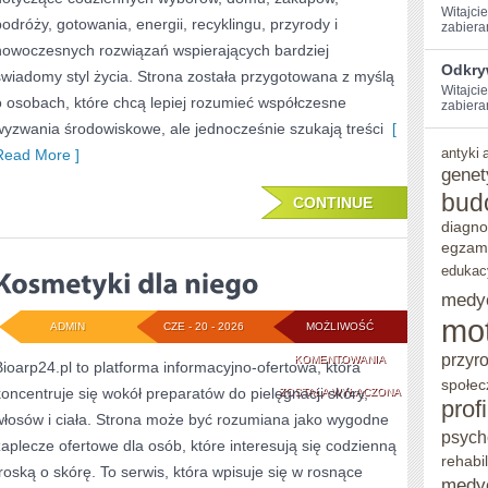
Witajci
podróży, gotowania, energii, recyklingu, przyrody i
zabiera
nowoczesnych rozwiązań wspierających bardziej
Odkry
świadomy styl życia. Strona została przygotowana z myślą
Witajcie
o osobach, które chcą lepiej rozumieć współczesne
zabieram
wyzwania środowiskowe, ale jednocześnie szukają treści
[
antyki
Read More ]
genet
bud
CONTINUE
diagno
egzam
edukac
medy
mo
ADMIN
CZE - 20 - 2026
MOŻLIWOŚĆ
przyr
KOSMETYKI
KOMENTOWANIA
Bioarp24.pl to platforma informacyjno-ofertowa, która
społec
koncentruje się wokół preparatów do pielęgnacji skóry,
DLA
ZOSTAŁA WYŁĄCZONA
prof
włosów i ciała. Strona może być rozumiana jako wygodne
NIEGO
psych
zaplecze ofertowe dla osób, które interesują się codzienną
rehabil
troską o skórę. To serwis, która wpisuje się w rosnące
medy