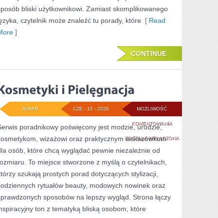
sposób bliski użytkownikowi. Zamiast skomplikowanego
języka, czytelnik może znaleźć tu porady, które
[ Read
More ]
CONTINUE
ADMIN
CZE - 15 - 2026
MOŻLIWOŚĆ
KOSMETYKI
KOMENTOWANIA
Serwis poradnikowy poświęcony jest modzie, urodzie,
kosmetykom, wizażowi oraz praktycznym wskazówkom
I
ZOSTAŁA WYŁĄCZONA
dla osób, które chcą wyglądać pewnie niezależnie od
PIELĘGNACJA
rozmiaru. To miejsce stworzone z myślą o czytelnikach,
którzy szukają prostych porad dotyczących stylizacji,
codziennych rytuałów beauty, modowych nowinek oraz
sprawdzonych sposobów na lepszy wygląd. Strona łączy
inspiracyjny ton z tematyką bliską osobom, które