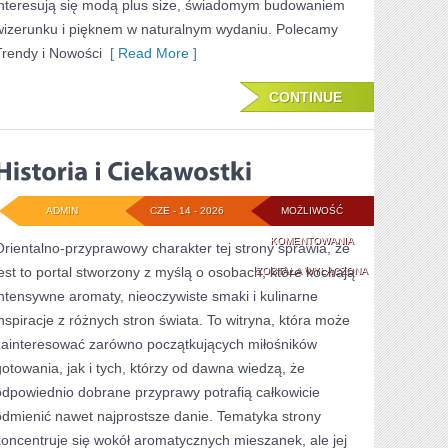
interesują się modą plus size, świadomym budowaniem
wizerunku i pięknem w naturalnym wydaniu. Polecamy
Trendy i Nowości
[ Read More ]
CONTINUE
ADMIN
CZE - 14 - 2026
MOŻLIWOŚĆ
HISTORIA
KOMENTOWANIA
Orientalno-przyprawowy charakter tej strony sprawia, że
jest to portal stworzony z myślą o osobach, które kochają
I
ZOSTAŁA WYŁĄCZONA
intensywne aromaty, nieoczywiste smaki i kulinarne
CIEKAWOSTKI
inspiracje z różnych stron świata. To witryna, która może
zainteresować zarówno początkujących miłośników
gotowania, jak i tych, którzy od dawna wiedzą, że
odpowiednio dobrane przyprawy potrafią całkowicie
odmienić nawet najprostsze danie. Tematyka strony
koncentruje się wokół aromatycznych mieszanek, ale jej