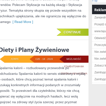
« lip
trendów. Polecam Stylizacje na każdą okazję i Stylizacja
fryzur. Tematyka strony skupia się przede wszystkim na
technikach upiększania, ale nie ogranicza się wyłącznie do
Zarejestr
samego
[ Read More ]
Przejdź d
www.taju
CONTINUE
Odwiedź 
Przeczyta
Nie zwlek
Nie zwlek
ADMIN
CZE - 18 - 2026
MOŻLIWOŚĆ
Zobacz t
DIETY
KOMENTOWANIA
Spalarnia kalorii – rozbudowany przewodnik po
Zaintry
odchudzaniu Spalarnia kalorii to serwis stworzony z myślą
I
ZOSTAŁA WYŁĄCZONA
o osobach, które chcą poznać temat spalania kalorii i
Zaintry
PLANY
szukają konkretnych informacji podanych w zrozumiały
ŻYWIENIOWE
sposób. To przestrzeń dla czytelników, którzy nie chcą
opierać się wyłącznie na modnych hasłach, lecz wolą
spojrzeć na zdrowy styl życia szerzej: przez pryzmat