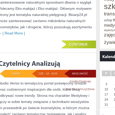
zainteresowanie naturalnymi sposobami dbania o wygląd.
szk
Polecamy Eko-makijaż i Eko-makijaż. Głównym motywem
trans
strony jest tematyka naturalnej pielęgnacji. Bioarp24.pl
urlop
może zainteresować zarówno miłośników naturalnych
medy
kosmetyków, jak i drogerie, którzy poszukują asortymentu
wypożyc
o
[ Read More ]
zaję
żywi
CONTINUE
P
ADMIN
CZE - 19 - 2026
MOŻLIWOŚĆ
CZYTELNICY
KOMENTOWANIA
Studio Veriss to tematyczny portal poświęcony urodzie
3
oraz codziennym inspiracjom dla osób, które chcą
ANALIZUJĄ
ZOSTAŁA WYŁĄCZONA
10
17
odkrywać nowe trendy. Strona ma charakter lifestylowy i
24
łączy w sobie tematy związane z technikami wizażystów.
31
To przewodnik po świecie kosmetyków, w którym można
znaleźć zarówno tematyczne zestawienia, jak i analizy