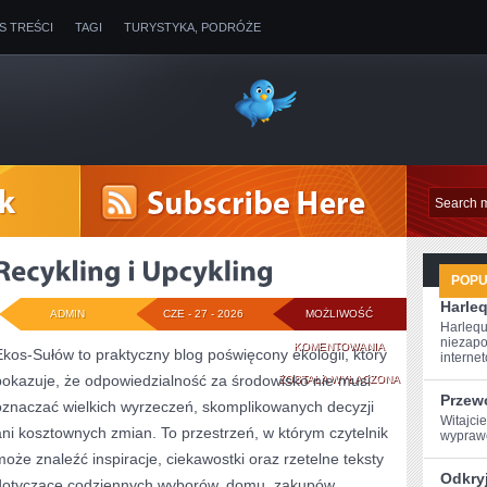
IS TREŚCI
TAGI
TURYSTYKA, PODRÓŻE
POP
Harleq
ADMIN
CZE - 27 - 2026
MOŻLIWOŚĆ
Harlequ
niezapo
RECYKLING
KOMENTOWANIA
Ekos-Sułów to praktyczny blog poświęcony ekologii, który
internet
pokazuje, że odpowiedzialność za środowisko nie musi
I
ZOSTAŁA WYŁĄCZONA
Przew
oznaczać wielkich wyrzeczeń, skomplikowanych decyzji
UPCYKLING
Witajcie
ani kosztownych zmian. To przestrzeń, w którym czytelnik
wyprawę
może znaleźć inspiracje, ciekawostki oraz rzetelne teksty
Odkryj
dotyczące codziennych wyborów, domu, zakupów,