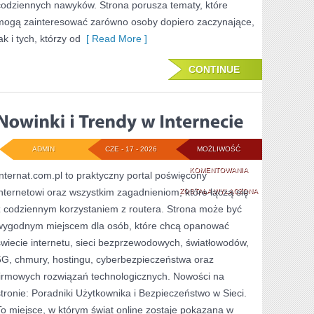
codziennych nawyków. Strona porusza tematy, które
mogą zainteresować zarówno osoby dopiero zaczynające,
ak i tych, którzy od
[ Read More ]
CONTINUE
ADMIN
CZE - 17 - 2026
MOŻLIWOŚĆ
NOWINKI
KOMENTOWANIA
Internat.com.pl to praktyczny portal poświęcony
internetowi oraz wszystkim zagadnieniom, które łączą się
I
ZOSTAŁA WYŁĄCZONA
z codziennym korzystaniem z routera. Strona może być
TRENDY
wygodnym miejscem dla osób, które chcą opanować
W
świecie internetu, sieci bezprzewodowych, światłowodów,
INTERNECIE
5G, chmury, hostingu, cyberbezpieczeństwa oraz
firmowych rozwiązań technologicznych. Nowości na
stronie: Poradniki Użytkownika i Bezpieczeństwo w Sieci.
To miejsce, w którym świat online zostaje pokazana w