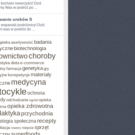
e kochani rowerzyści! Dziś
my Was w podróż po ...
wanie uroków S
 ⁢wspaniali podróżnicy! Dziś⁢
 was w‌ podróż ⁣do ...
badania
apteka
asertywność
yczne
biotechnologia
choroby
ownictwo
styka
e-commerce
dieta
genetyka
iny
farmacja
gry
materiały
korepetycje
yjne
medycyna
czne
tocykle
ochrona
ody
opieka
odchudzanie
ogród
opieka zdrowotna
zna
ilaktyka
przychodnia
recepty
ologia społeczna
sprzęt
itacja
rowery miejskie
superfoods
czny