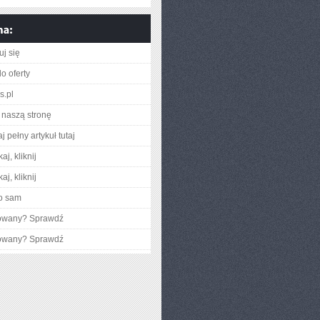
uj się
o oferty
s.pl
naszą stronę
j pełny artykuł tutaj
aj, kliknij
aj, kliknij
o sam
gowany? Sprawdź
gowany? Sprawdź