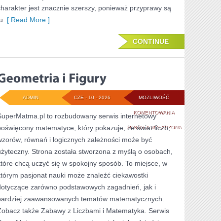
charakter jest znacznie szerszy, ponieważ przyprawy są
u
[ Read More ]
CONTINUE
ADMIN
CZE - 10 - 2026
MOŻLIWOŚĆ
GEOMETRIA
KOMENTOWANIA
SuperMatma.pl to rozbudowany serwis internetowy
poświęcony matematyce, który pokazuje, że świat liczb,
I
ZOSTAŁA WYŁĄCZONA
wzorów, równań i logicznych zależności może być
FIGURY
użyteczny. Strona została stworzona z myślą o osobach,
które chcą uczyć się w spokojny sposób. To miejsce, w
którym pasjonat nauki może znaleźć ciekawostki
dotyczące zarówno podstawowych zagadnień, jak i
bardziej zaawansowanych tematów matematycznych.
Zobacz także Zabawy z Liczbami i Matematyka. Serwis