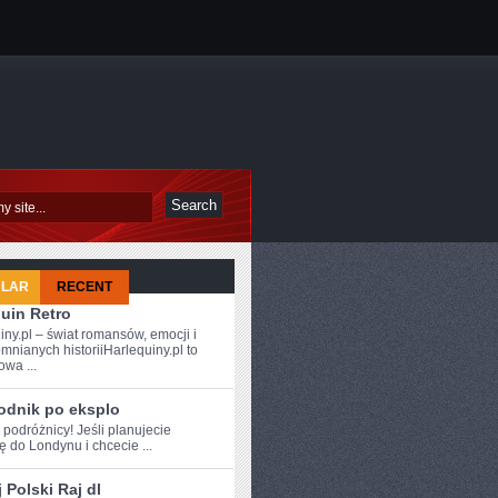
ULAR
RECENT
uin Retro
iny.pl – świat romansów, emocji i
mnianych historiiHarlequiny.pl to
owa ...
odnik po eksplo
 ⁤podróżnicy! Jeśli ‍planujecie
 do Londynu i chcecie ...
 Polski Raj dl