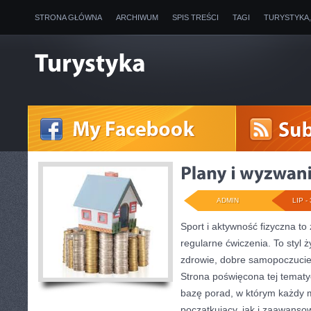
STRONA GŁÓWNA
ARCHIWUM
SPIS TREŚCI
TAGI
TURYSTYKA
ADMIN
LIP - 
Sport i aktywność fizyczna to 
regularne ćwiczenia. To styl 
zdrowie, dobre samopoczucie
Strona poświęcona tej temat
bazę porad, w którym każdy 
początkujący, jak i zaawans