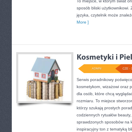
To miejsce, w którym świat o
sposób bliski użytkownikowi
języka, czytelnik może znaleź
More ]
ADMIN
CZE - 
Serwis poradnikowy poświęcon
kosmetykom, wizażowi oraz
dla osób, które chcą wygląda
rozmiaru. To miejsce stworzon
którzy szukają prostych porad 
codziennych rytuałów beauty
sprawdzonych sposobów na le
inspiracyjny ton z tematyką b