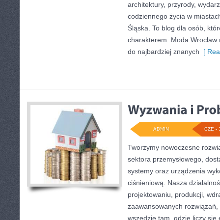
architektury, przyrody, wydarz
codziennego życia w miastac
Śląska. To blog dla osób, któr
charakterem. Moda Wrocław n
do najbardziej znanych
[ Rea
ADMIN
CZE - 
Tworzymy nowoczesne rozwią
sektora przemysłowego, dosta
systemy oraz urządzenia wyko
ciśnieniową. Nasza działalnoś
projektowaniu, produkcji, wdr
zaawansowanych rozwiązań, k
wszędzie tam, gdzie liczy się