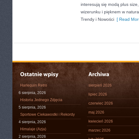
interesują się modą plus si
wizerunku i pięknem w natur
Trendy i Nowości
[ Read Mor
Harlequin Retro
sierpień 2026
6 sierpnia, 2026
lipiec 2026
Historia Jednego Zdjęcia
czerwiec 2026
5 sierpnia, 2026
maj 2026
Sportowe Ciekawostki i Rekordy
kwiecień 2026
4 sierpnia, 2026
Himalaje (Azja)
marzec 2026
2 sierpnia, 2026